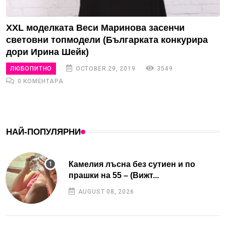
XXL моделката Веси Маринова засенчи
световни топмодели (Българката конкурира
дори Ирина Шейк)
ЛЮБОПИТНО
OCTOBER 29, 2019
3549
0 КОМЕНТАРА
НАЙ-ПОПУЛЯРНИ
Камелия лъсна без сутиен и по
прашки на 55 – (Вижт...
AUGUST 08, 2026