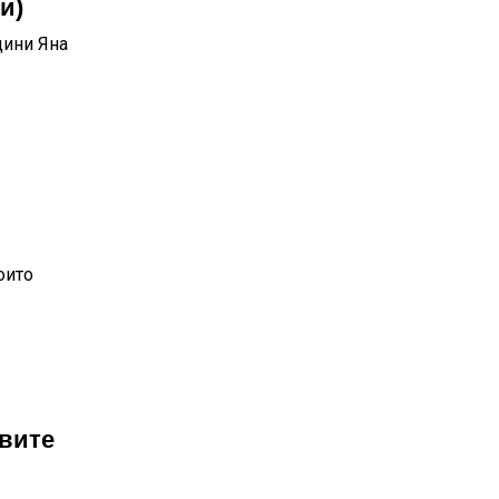
и)
дини Яна
оито
вите