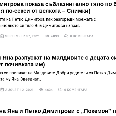
митрова показа съблазнително тяло по 
я по-секси от всякога – Снимки)
та на Петко Димитров пак разгорещи мрежата с
ителното си тяло Яна Димитрова направ...
SEPTEMBER 07, 2021
4893
0 КОМЕНТАРА
и Яна разпускат на Малдивите с децата с
от почивката им)
на се припичат на Малдивите Добри родители са Петко Дим
а му Яна. Звезднат...
AUGUST 12, 2021
4634
0 КОМЕНТАРА
на Яна и Петко Димитрови с „Покемон” 