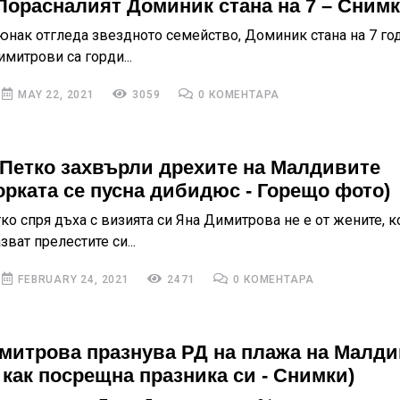
(Порасналият Доминик стана на 7 – Снимк
юнак отгледа звездното семейство, Доминик стана на 7 го
митрови са горди...
MAY 22, 2021
3059
0 КОМЕНТАРА
 Петко захвърли дрехите на Малдивите
орката се пусна дибидюс - Горещо фото)
ко спря дъха с визията си Яна Димитрова не е от жените, к
зват прелестите си...
FEBRUARY 24, 2021
2471
0 КОМЕНТАРА
митрова празнува РД на плажа на Малди
 как посрещна празника си - Снимки)