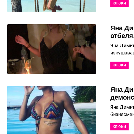
КЛЮКИ
Яна Ди
отбеля
Яна Димит
изкушаваше
КЛЮКИ
Яна Ди
демонс
Яна Димит
бизнесмен
КЛЮКИ