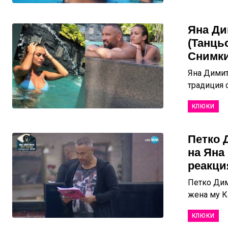
Яна Ди
(Танць
Снимки
Яна Димит
традиция с
КЛЮКИ
Петко 
на Яна
реакци
Петко Дим
жена му Ка
КЛЮКИ