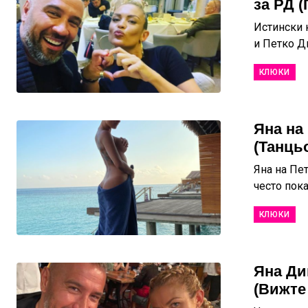
за РД 
Истински 
и Петко Ди
КЛЮКИ
Яна на
(Танць
Яна на Пет
често пока
КЛЮКИ
Яна Ди
(Вижте