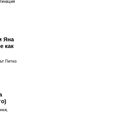
тинация
и Яна
е как
ът Петко
а
то)
нки,