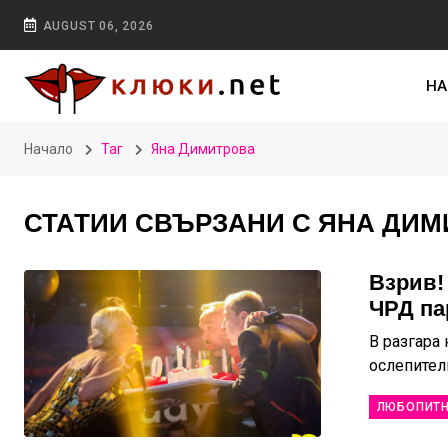
AUGUST 06, 2026
НА
Начало
Таг
Яна Димитрова
СТАТИИ СВЪРЗАНИ С ЯНА ДИ
Взрив!
ЧРД па
В разгара
ослепител
ЛЮБОПИТ