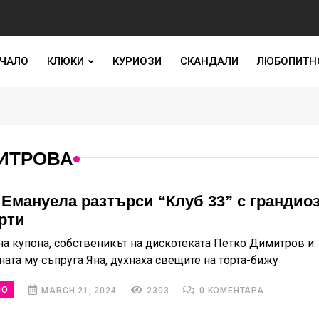
ЧАЛО
КЛЮКИ
КУРИОЗИ
СКАНДАЛИ
ЛЮБОПИТН
МИТРОВА
 Емануела разтърси “Клуб 33” с грандио
рти
 на купона, собственикът на дискотеката Петко Димитров и
ната му съпруга Яна, духнаха свещите на торта-бижу
НО
MARCH 21, 2024
2303
0 КОМЕНТАРА