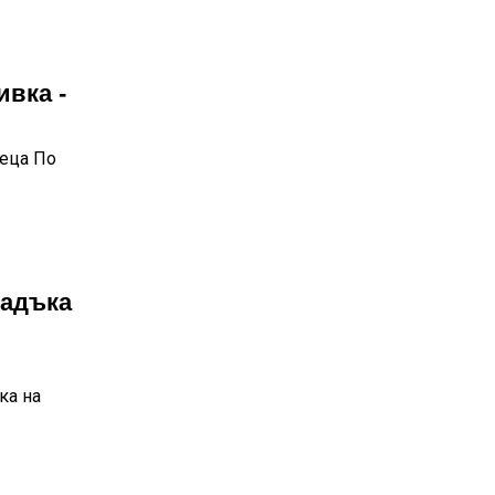
ивка -
деца По
падъка
ка на