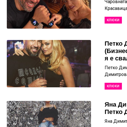
Чаровната
Красавица
КЛЮКИ
Петко 
(Бизне
я е сва
Петко Дим
Димитров и
КЛЮКИ
Яна Ди
Петко 
Яна Димит