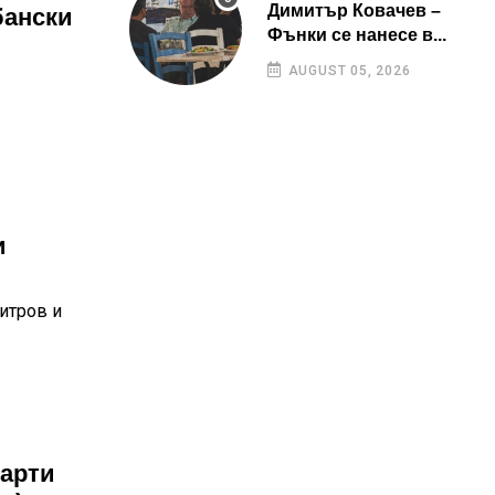
Димитър Ковачев –
бански
Фънки се нанесе в...
AUGUST 05, 2026
и
итров и
парти