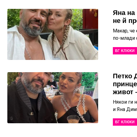
Яна на
не й п
Макар, че 
по-млади 
БГ КЛЮКИ
Петко 
принце
живот 
Някои ги 
и Яна Дим
БГ КЛЮКИ