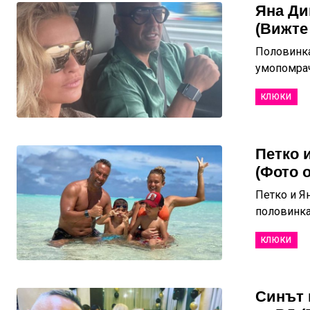
Яна Ди
(Вижте 
Половинка
умопомрач
КЛЮКИ
Петко 
(Фото 
Петко и Я
половинкат
КЛЮКИ
Синът 