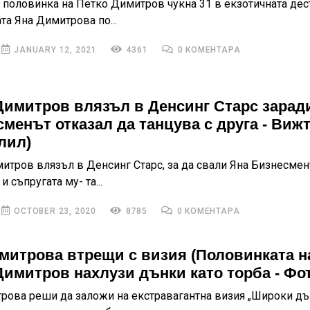
 половинка на Петко Димитров чукна 31 в екзотичната дес
та Яна Димитрова по...
JANUARY 12, 2021
4361
0 КОМЕНТАРА
Димитров влязъл в Денсинг Старс зарад
сменът отказал да танцува с друга - Вижт
лил)
итров влязъл в Денсинг Старс, за да свали Яна Бизнесмен
 съпругата му- та...
OCTOBER 23, 2020
8785
0 КОМЕНТАРА
митрова втрещи с визия (Половинката н
Димитров нахлузи дънки като торба - Фо
рова реши да заложи на екстравагантна визия „Широки дъ