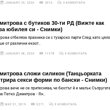
JANUARY 23, 2020
2016
0 КОМЕНТАРА
митрова с бутиков 30-ти РД (Вижте как
за юбилея си - Снимки)
рова отбеляза празника си с тузарско парти След като цяло
 от различни екзот...
JANUARY 08, 2020
11578
0 КОМЕНТАРА
митрова сложи силикон (Танцьорката
трира секси форми по бански - Снимки)
рова вече не се притеснява, че бюстът й е малък Съпругата
а Петко Димитров - Ян...
MAY 31, 2019
5271
0 КОМЕНТАРА