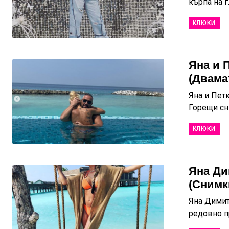
кърпа на г
КЛЮКИ
Яна и 
(Двама
Яна и Пет
Горещи сн
КЛЮКИ
Яна Ди
(Снимк
Яна Димит
редовно п