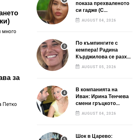
показа прехваленото
си гадже (С...
ането
ки)
AUGUST 04, 2026
и много
По къмпингите с
кемпера! Радина
Кърджилова се разх...
AUGUST 05, 2026
ава за
В компанията на
Иван: Ирина Тенчева
смени гръцкото...
а Петко
AUGUST 04, 2026
Шок в Царево: