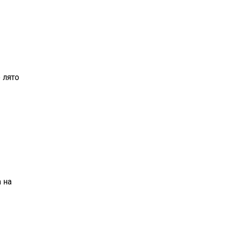
 лято
 на