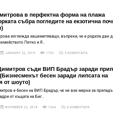
митрова в перфектна форма на плажа
орката събра погледите на екзотична поч
)
рова изглежда зашеметяващо, въпреки, че е родила две 
емейството Петко и Я...
JANUARY 22, 2019
1743
0 КОМЕНТАРА
Димитров съди ВИП Брадър заради при
 (Бизнесменът бесен заради липсата на
я от шоуто)
итров е бесен на ВИП Брадър, че не взе мерки за припадъ
дри от къщата на Биг...
NOVEMBER 22, 2018
1064
0 КОМЕНТАРА