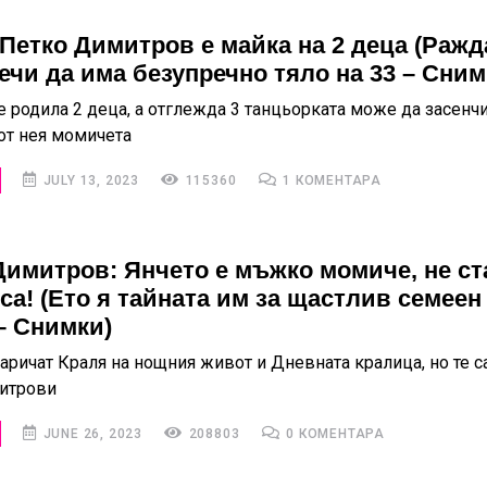
 Петко Димитров е майка на 2 деца (Ражд
речи да има безупречно тяло на 33 – Сним
е родила 2 деца, а отглежда 3 танцьорката може да засенч
от нея момичета
JULY 13, 2023
115360
1 КОМЕНТАРА
Димитров: Янчето е мъжко момиче, не ст
са! (Ето я тайната им за щастлив семеен
– Снимки)
наричат Краля на нощния живот и Дневната кралица, но те с
итрови
JUNE 26, 2023
208803
0 КОМЕНТАРА