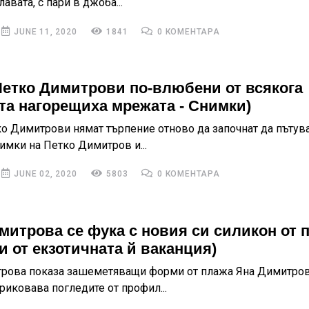
лавата, с пари в джоба...
JUNE 11, 2020
1841
0 КОМЕНТАРА
Петко Димитрови по-влюбени от всякога
та нагорещиха мрежата - Снимки)
ко Димитрови нямат търпение отново да започнат да пътув
имки на Петко Димитров и...
JUNE 02, 2020
5803
0 КОМЕНТАРА
митрова се фука с новия си силикон от 
и от екзотичната й ваканция)
рова показа зашеметяващи форми от плажа Яна Димитро
риковава погледите от профил...