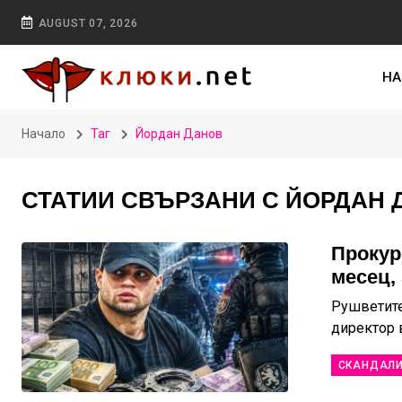
AUGUST 07, 2026
НА
Начало
Таг
Йордан Данов
СТАТИИ СВЪРЗАНИ С ЙОРДАН 
Прокур
месец, 
Рушветите
директор
СКАНДАЛ