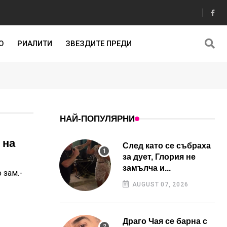
О
РИАЛИТИ
ЗВЕЗДИТЕ ПРЕДИ
НАЙ-ПОПУЛЯРНИ
 на
След като се събраха
за дует, Глория не
замълча и...
 зам.-
AUGUST 07, 2026
Драго Чая се барна с