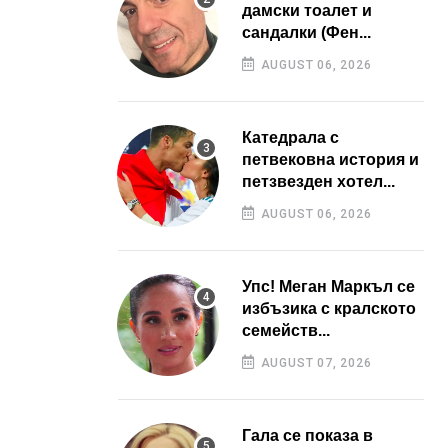
дамски тоалет и
сандалки (Фен...
AUGUST 06, 2026
Катедрала с
петвековна история и
петзвезден хотел...
AUGUST 06, 2026
Упс! Меган Маркъл се
избъзика с кралското
семейств...
AUGUST 07, 2026
Гала се показа в