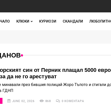
ЧАЛО
КЛЮКИ
КУРИОЗИ
СКАНДАЛИ
ЛЮБОПИТН
ДАНОВ
орският син от Перник плащал 5000 евро
за да не го арестуват
 минавали през бившия полицай Жоро Тъпото и стигали до
 в ГДНП
И
JUNE 02, 2026
868
0 КОМЕНТАРА