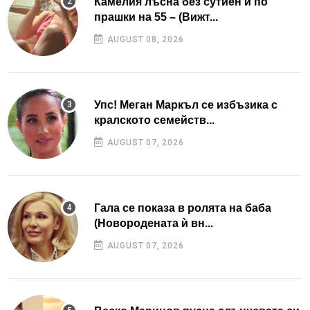
Камелия лъсна без сутиен и по
прашки на 55 – (Вижт...
AUGUST 08, 2026
Упс! Меган Маркъл се избъзика с
кралското семейств...
AUGUST 07, 2026
Гала се показа в ролята на баба
(Новородената ѝ вн...
AUGUST 07, 2026