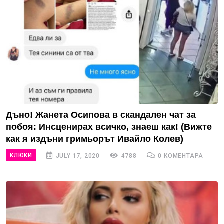
Дъно! Жанета Осипова в скандален чат за
побоя: Инсценирах всичко, знаеш как! (Вижте
как я издъни гримьорът Ивайло Колев)
КЛЮКИ
JULY 17, 2020
4788
0 КОМЕНТАРА