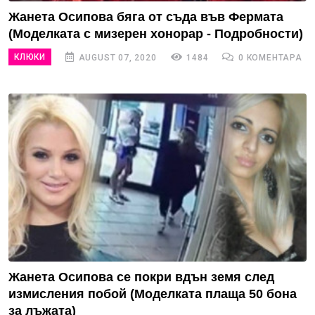
Жанета Осипова бяга от съда във Фермата
(Моделката с мизерен хонорар - Подробности)
КЛЮКИ
AUGUST 07, 2020
1484
0 КОМЕНТАРА
Жанета Осипова се покри вдън земя след
измисления побой (Моделката плаща 50 бона
за лъжата)