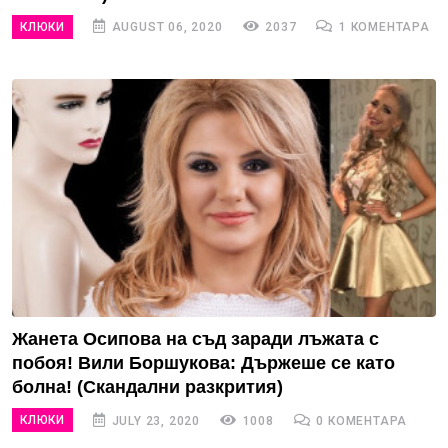
КЛЮКИ
AUGUST 06, 2020
2037
1 КОМЕНТАРА
Жанета Осипова на съд заради лъжата с
побоя! Вили Боршукова: Държеше се като
болна! (Скандални разкрития)
КЛЮКИ
JULY 23, 2020
1008
0 КОМЕНТАРА