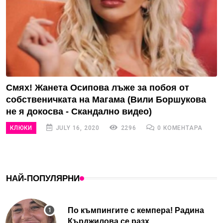
Смях! Жанета Осипова лъже за побоя от
собственичката на Магама (Вили Боршукова
не я докосва - Скандално видео)
КЛЮКИ
JULY 16, 2020
2296
0 КОМЕНТАРА
НАЙ-ПОПУЛЯРНИ
По къмпингите с кемпера! Радина
Кърджилова се разх...