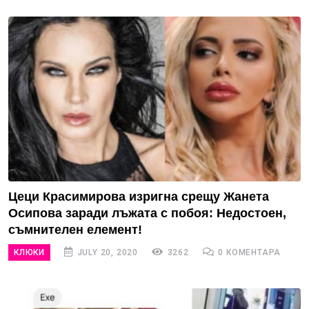
Цеци Красимирова изригна срещу Жанета
Осипова заради лъжата с побоя: Недостоен,
съмнителен елемент!
КЛЮКИ
JULY 20, 2020
3262
0 КОМЕНТАРА