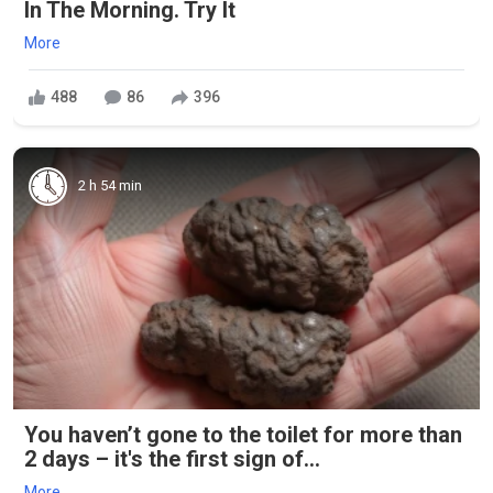
In The Morning. Try It
More
488
86
396
2 h 54 min
You haven’t gone to the toilet for more than
2 days – it's the first sign of...
More