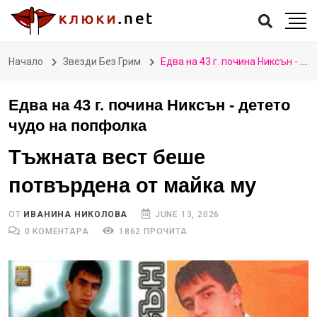
Начало
Звезди Без Грим
Едва на 43 г. почина Никсън - детето чудо на попфолка
Едва на 43 г. почина Никсън - детето
чудо на попфолка
Тъжната вест беше
потвърдена от майка му
ОТ
ИВАНИНА НИКОЛОВА
JUNE 13, 2026
0 КОМЕНТАРА
1862 ПРОЧИТА