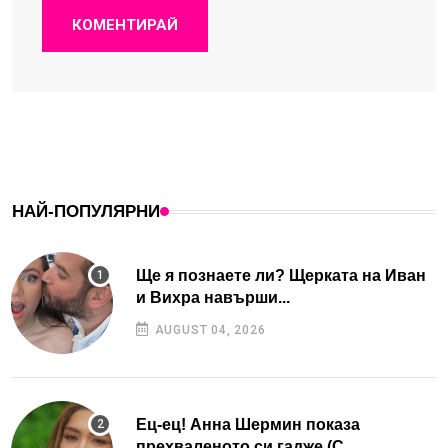
КОМЕНТИРАЙ
НАЙ-ПОПУЛЯРНИ
Ще я познаете ли? Щерката на Иван
и Вихра навърши...
AUGUST 04, 2026
Ец-ец! Анна Шермин показа
прехваленото си гадже (С...