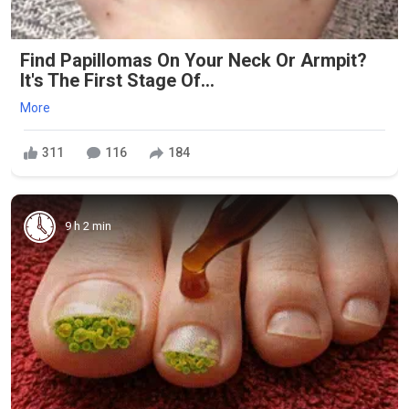
Find Papillomas On Your Neck Or Armpit?
It's The First Stage Of...
More
311
116
184
9 h 2 min