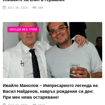
JULY 28, 2026
588
ЗВЕЗДИ БЕЗ ГРИМ
Ивайло Манолов – Импресариото легенда на
Васил Найденов, навръх рождения си ден:
При мен няма остаряване!