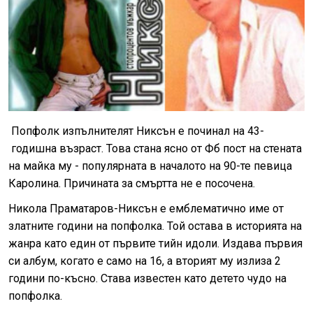
Попфолк изпълнителят Никсън е починал на 43-
годишна възраст. Това стана ясно от Фб пост на стената
на майка му - популярната в началото на 90-те певица
Каролина. Причината за смъртта не е посочена.
Никола Праматаров-Никсън е емблематично име от
златните години на попфолкa. Той остава в историята на
жанра като един от първите тийн идоли. Издава първия
си албум, когато е само на 16, а вторият му излиза 2
години по-късно. Става известен като детето чудо на
попфолка.