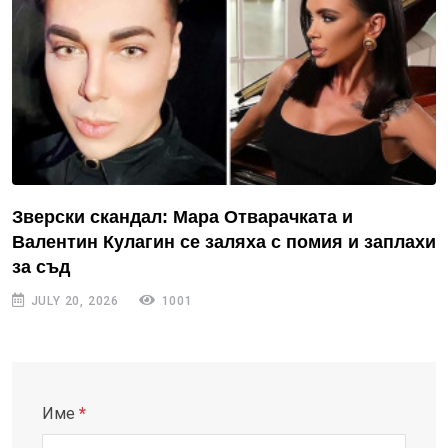
Зверски скандал: Мара Отварачката и
Валентин Кулагин се заляха с помия и заплахи
за съд
JULY 20, 2026
1001
Име
*