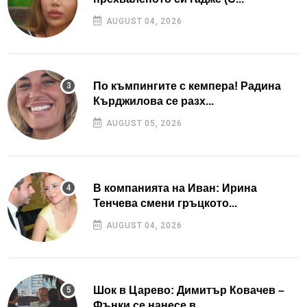
AUGUST 04, 2026
По къмпингите с кемпера! Радина
Кърджилова се разх...
AUGUST 05, 2026
В компанията на Иван: Ирина
Тенчева смени гръцкото...
AUGUST 04, 2026
Шок в Царево: Димитър Ковачев –
Фънки се нанесе в...