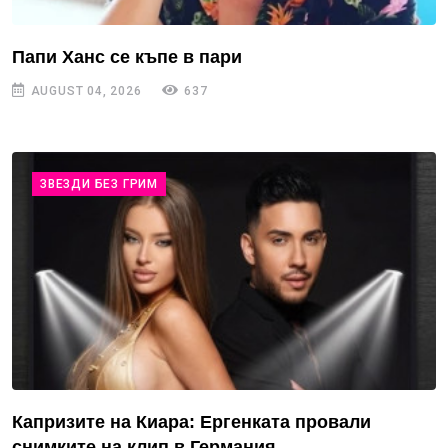
Папи Ханс се къпе в пари
AUGUST 04, 2026
637
ЗВЕЗДИ БЕЗ ГРИМ
Капризите на Киара: Ергенката провали
снимките на клип в Германия