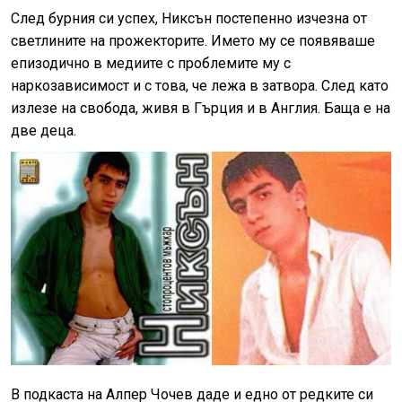
След бурния си успех, Никсън постепенно изчезна от
светлините на прожекторите. Името му се появяваше
епизодично в медиите с проблемите му с
наркозависимост и с това, че лежа в затвора. След като
излезе на свобода, живя в Гърция и в Англия. Баща е на
две деца.
В подкаста на Алпер Чочев даде и едно от редките си