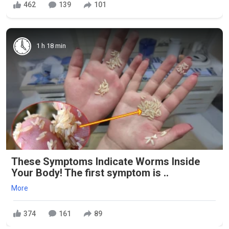
462
139
101
1 h 18 min
These Symptoms Indicate Worms Inside
Your Body! The first symptom is ..
More
374
161
89