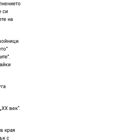
олнението
е си
ете на
 войници.
ето”
те".
дайки
уга
„ХХ век“.
 в края
ък с