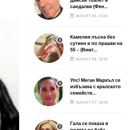
дамски тоалет и
сандалки (Фен...
AUGUST 06, 2026
Камелия лъсна без
сутиен и по прашки на
55 – (Вижт...
AUGUST 08, 2026
Упс! Меган Маркъл се
избъзика с кралското
семейств...
AUGUST 07, 2026
Гала се показа в
ролята на баба