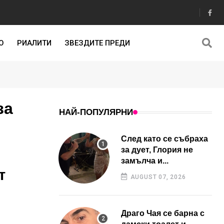
О
РИАЛИТИ
ЗВЕЗДИТЕ ПРЕДИ
за
НАЙ-ПОПУЛЯРНИ
След като се събраха
за дует, Глория не
замълча и...
т
AUGUST 07, 2026
Драго Чая се барна с