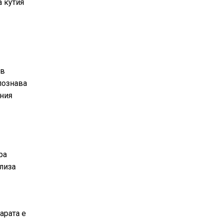
а кутия
 в
познава
тния
ра
лиза
арата е