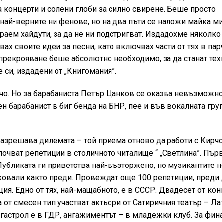
на концерти и солени глоби за силно свирене. Беше просто
най-верните ни фенове, но на два пъти се наложи майка ми
раем хайдути, за да не ни подстригват. Издадохме няколко
вах своите идеи за песни, като включвах части от тях в пар
а прекрояване беше абсолютно необходимо, за да станат тех
 си, издадени от „Книгомания”.
чо. Но за барабаниста Петър Цанков се оказва невъзможно
н барабанист в биг бенда на БНР, пее и във вокалната гру
азрешава дилемата – той приема отново да работи с Кирчо
апочват репетиции в столичното читалище “ „Светлина”. Пър
Публиката ги приветства най-възторжено, но музикантите н
тиковали както преди. Провеждат още 100 репетиции, преди
ия. Едно от тях, най-мащабното, е в СССР. Двадесет от кон
а от смесен тип участват актьори от Сатиричния театър – Л
астрол е в ГДР, ангажиментът – в младежки клуб. За фин