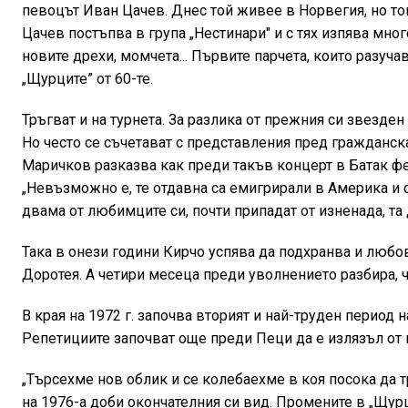
певоцът Иван Цачев. Днес той живее в Норвегия, но то
Цачев постъпва в група „Нестинари" и с тях изпява мно
новите дрехи, момчета... Първите парчета, които разучав
„Щурците” от 60-те.
Тръгват и на турнета. За разлика от прежния си звезден 
Но често се съчетават с представления пред гражданска
Маричков разказва как преди такъв концерт в Батак фен
„Невъзможно е, те отдавна са емигрирали в Америка и 
двама от любимците си, почти припадат от изненада, та
Така в онези години Кирчо успява да подхранва и любов
Доротея. А четири месеца преди уволнението разбира, ч
В края на 1972 г. започва вторият и най-труден период
Репетициите започват още преди Пеци да е излязъл от 
„Търсехме нов облик и се колебаехме в коя посока да т
на 1976-а доби окончателния си вид. Промените в „Щурц