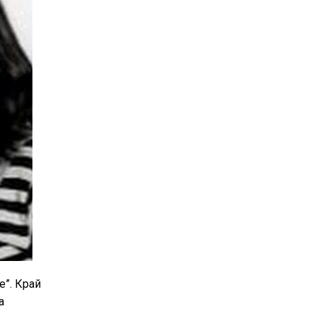
е”. Край
а