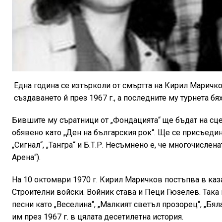
Една година се изтърколи от смъртта на Кирил Маричко
създаването й през 1967 г., а последните му турнета бя
Бившите му съратници от „Фондацията“ ще бъдат на сце
обявено като „Ден на българския рок“. Ще се присъеди
„Сигнал“, „Тангра“ и Б.Т.Р. Несъмнено е, че многочислен
Арена“).
На 10 октомври 1970 г. Кирил Маричков постъпва в каз
Строителни войски. Войник става и Пеци Гюзелев. Така 
песни като „Веселина“, „Малкият светъл прозорец“, „Бял
им през 1967 г. в цялата десетилетна история.