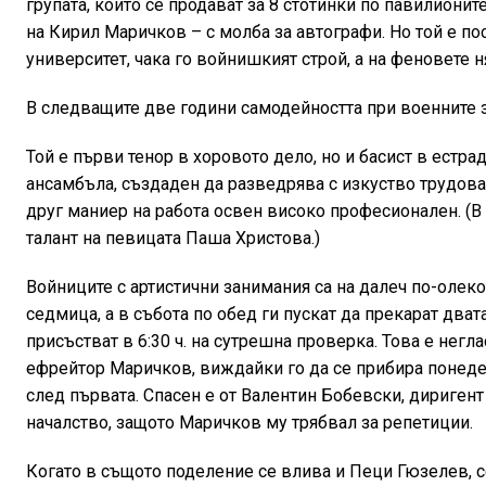
групата, които се продават за 8 стотинки по павилиони
на Кирил Маричков – с молба за автографи. Но той е п
университет, чака го войнишкият строй, а на феновете ня
В следващите две години самодейността при военните з
Той е първи тенор в хоровото дело, но и басист в естр
ансамбъла, създаден да разведрява с изкуство трудова
друг маниер на работа освен високо професионален. (
талант на певицата Паша Христова.)
Войниците с артистични занимания са на далеч по-олек
седмица, а в събота по обед ги пускат да прекарат два
присъстват в 6:30 ч. на сутрешна проверка. Това е нег
ефрейтор Маричков, виждайки го да се прибира понеде
след първата. Спасен е от Валентин Бобевски, дириген
началство, защото Маричков му трябвал за репетиции.
Когато в същото поделение се влива и Пеци Гюзелев, сф