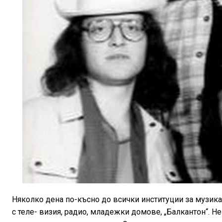
Няколко дена по-късно до всички институции за музика
с теле- визия, радио, младежки домове, „Балкантон“. Н