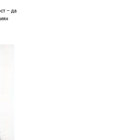
ст – да
пиян