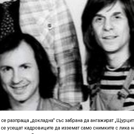
 се разпраща „докладна" със забрана да ангажират „Щурцит
е се усещат кадровиците да изземат само снимките с лика н