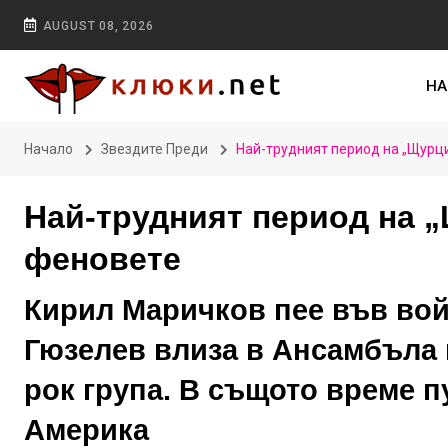
AUGUST 08, 2026
НА
Начало
Звездите Преди
Най-трудният период на „Щурци
Най-трудният период на „
феновете
Кирил Маричков пее във вой
Гюзелев влиза в Ансамбъла 
рок група. В същото време пу
Америка