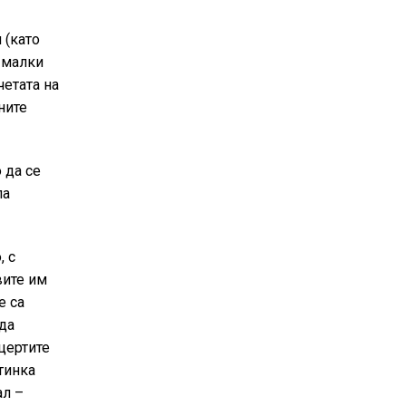
 (като
 малки
четата на
ните
 да се
па
, с
вите им
е са
 да
цертите
атинка
ал –