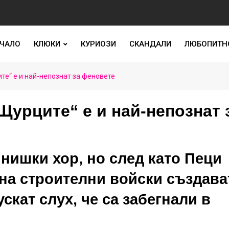
ЧАЛО
КЛЮКИ
КУРИОЗИ
СКАНДАЛИ
ЛЮБОПИТН
те“ е и най-непознат за феновете
Щурците“ е и най-непознат 
нишки хор, но след като Пеци
на строителни войски създава
скат слух, че са забегнали в