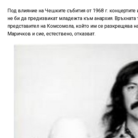
Под влияние на Чешките събития от 1968 г. концертите
не би да предизвикат младежта към анархия. Връхната т
представител на Комсомола, който им се разкрещява на 
Маричков и сие, естествено, отказват.