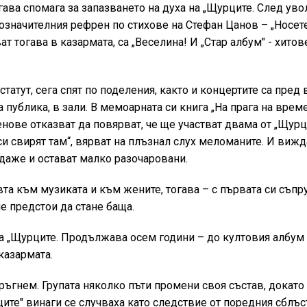
гава спомага за запазването на духа на „Щурците. След ув
гозначителния рефрен по стихове на Стефан Цанов – „Носет
ат тогава в казармата, са „Веселина! И „Стар албум" - хитов
статут, сега спят по поделения, както и концертите са пред
 публика, в зали. В мемоарната си книга „На прага на врем
ове отказват да повярват, че ще участват двама от „Щурци
си свирят там“, вярват на плъзнал слух меломаните. И виж
 даже и остават малко разочаровани.
та към музиката и към жените, тогава – с първата си съпр
е предстои да стане баща.
 на „Щурците. Продължава осем години – до култовия албум 
казармата.
ръгнем. Групата няколко пъти промени своя състав, докато
ите" винаги се случваха като следствие от поредния сблъс