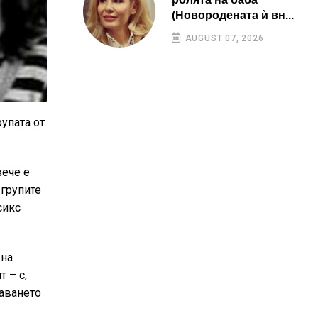
(Новородената ѝ вн...
AUGUST 07, 2026
упата от
вече е
 групите
сикс
 на
 – с,
даването