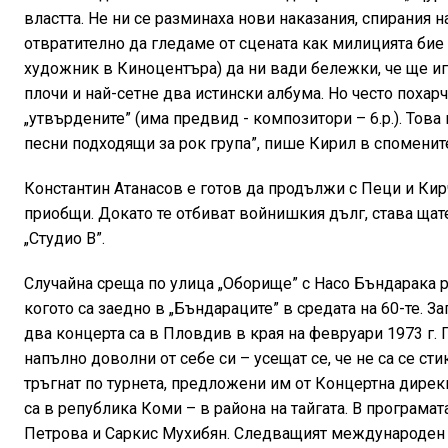
властта. Не ни се разминаха нови наказания, спирания 
отвратително да гледаме от сцената как милицията бие 
художник в Киноцентъра) да ни вади бележки, че ще иг
плочи и най-сетне два истински албума. Но често похарч
„утвърдените” (има предвид - композитори – 6.р.). Тов
песни подходящи за рок група”, пише Кирил в спомените
Константин Атанасов е готов да продължи с Пеци и Кир
приобщи. Докато те отбиват войнишкия дълг, става щате
„Студио В”.
Случайна среща по улица „Оборище” с Насо Бъндарака р
когото са заедно в „Бъндараците” в средата на 60-те. З
два концерта са в Пловдив в края на февруари 1973 г. 
напълно доволни от себе си – усещат се, че не са се с
тръгнат по турнета, предложени им от Концертна дирекц
са в република Коми – в района на тайгата. В програмат
Петрова и Саркис Мухибян. Следващият международен г