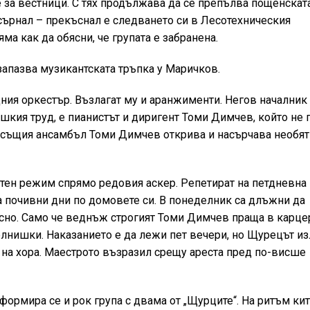
те за вестници. С тях продължава да се препълва пощенскат
осърнал – прекъснал е следването си в Лесотехническия
ма как да обясни, че групата е забранена.
апазва музикантската тръпка у Маричков.
адния оркестър. Възлагат му и аранжименти. Негов началник
шкия труд, е пианистът и диригент Томи Димчев, който не 
В същия ансамбъл Томи Димчев открива и насърчава необя
отен режим спрямо редовия аскер. Репетират на петдневна
та почивни дни по домовете си. В понеделник са длъжни да
ласно. Само че веднъж строгият Томи Димчев праща в карце
лнишки. Наказанието е да лежи пет вечери, но Щурецът из
т на хора. Маестрото възразил срещу ареста пред по-висше
ормира се и рок група с двама от „Щурците“. На ритъм кит