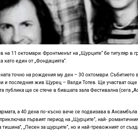
в на 11 октомври. Фронтменът на „Щурците“ бе титуляр в гр
ха като един от „Фондацията“.
ната точно на рождения му ден – 30 октомври. Събитието 
ни и последния жив Щурец – Валди Тотев. Ще участват още
ата публика ще се стече в бившата зала Фестивална (сега „А
армата, а 40 дена по-късно вече се подвизава в Ансамбъла
приключва първият период на „Щурците”, най- романтичният
а тишина", „Песен за щурците”, но и най-тревожният от съз