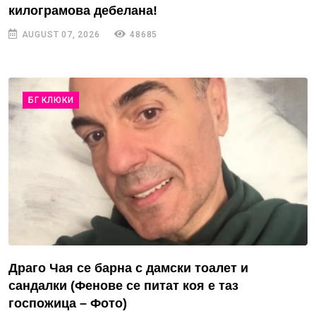
килограмова дебелана!
AUGUST 07, 2026
48685
БГ КЛЮКИ
Драго Чая се барна с дамски тоалет и
сандалки (Фенове се питат коя е таз
госпожица – Фото)