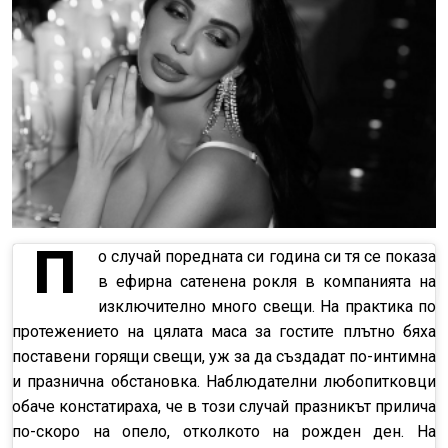
П
о случай поредната си година си тя се показа
в ефирна сатенена рокля в компанията на
изключително много свещи. На практика по
протежението на цялата маса за гостите плътно бяха
поставени горящи свещи, уж за да създадат по-интимна
и празнична обстановка. Наблюдателни любопитковци
обаче констатираха, че в този случай празникът прилича
по-скоро на опело, отколкото на рожден ден. На