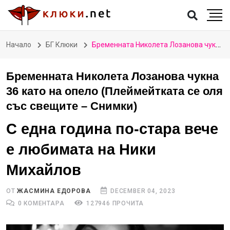
Начало
БГ Клюки
Бременната Николета Лозанова чукна 36 като на опело (Плеймейтката се оля със свещите – Снимки)
Бременната Николета Лозанова чукна
36 като на опело (Плеймейтката се оля
със свещите – Снимки)
С една година по-стара вече
е любимата на Ники
Михайлов
ОТ
ЖАСМИНА ЕДОРОВА
DECEMBER 04, 2023
0 КОМЕНТАРА
127946 ПРОЧИТА