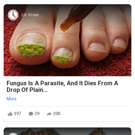
2 h 10 min
Fungus Is A Parasite, And It Dies From A
Drop Of Plain...
More
397
39
300