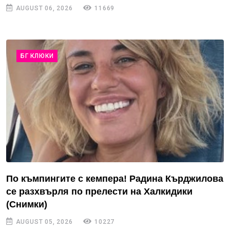
AUGUST 06, 2026
11669
БГ КЛЮКИ
По къмпингите с кемпера! Радина Кърджилова
се разхвърля по прелести на Халкидики
(Снимки)
AUGUST 05, 2026
10227