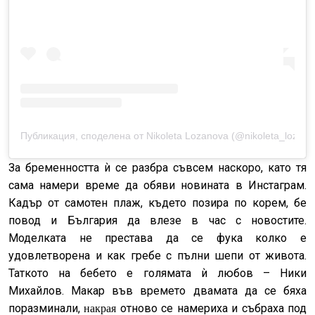
Публикация, споделена от Nikoleta Lozanova (@nikoleta_lozano
За бременността ѝ се разбра съвсем наскоро, като тя
сама намери време да обяви новината в Инстаграм.
Кадър от самотен плаж, където позира по корем, бе
повод и България да влезе в час с новостите.
Моделката не престава да се фука колко е
удовлетворена и как гребе с пълни шепи от живота.
Таткото на бебето е голямата ѝ любов – Ники
Михайлов. Макар във времето двамата да се бяха
поразминали,
отново се намериха и събраха под
накрая