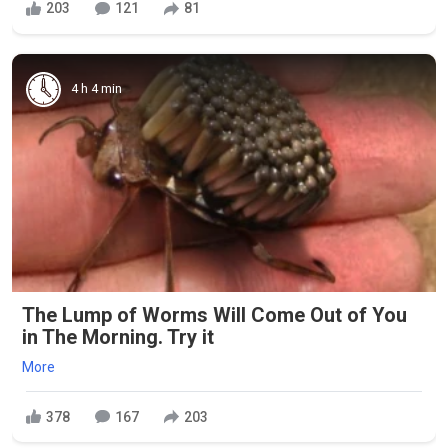
203
121
81
4 h 4 min
The Lump of Worms Will Come Out of You
in The Morning. Try it
More
378
167
203