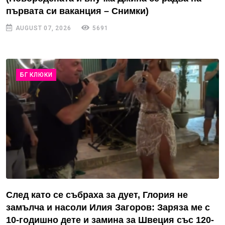
първата си ваканция – Снимки)
AUGUST 07, 2026
5691
БГ КЛЮКИ
След като се събраха за дует, Глория не
замълча и насоли Илия Загоров: Заряза ме с
10-годишно дете и замина за Швеция със 120-