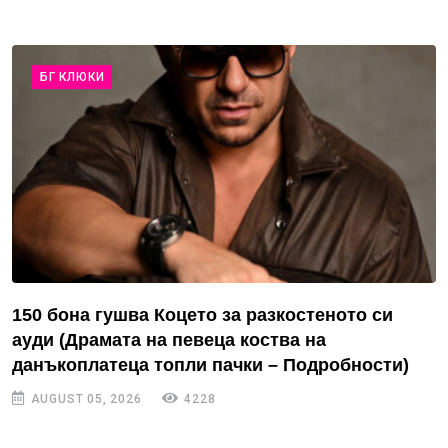
БГ КЛЮКИ
150 бона гушва Коцето за разкостеното си
ауди (Драмата на певеца коства на
данъкоплатеца топли пачки – Подробности)
AUGUST 05, 2026
4228