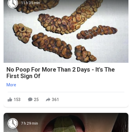
11 h 35 min
No Poop For More Than 2 Days - It's The
First Sign Of
More
153
25
361
7 h 29 min