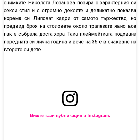
снимките Николета Лозанова позира с характерния си
секси стил и с огромно деколте и деликатно показва
корема си. Липсват кадри от самото тържество, но
предвид броя на столовете около трапезата явно все
пак е събрала доста хора. Така плеймейтката подхвана
поредната си лична година и вече на 36 е в очакване на
второто си дете.
Вижте тази публикация в Instagram.