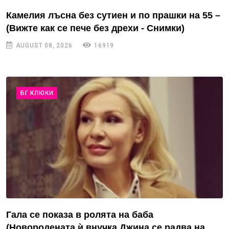
Камелия лъсна без сутиен и по прашки на 55 –
(Вижте как се пече без дрехи - Снимки)
AUGUST 08, 2026
16919
БГ КЛЮКИ
Гала се показа в ролята на баба
(Новородената ѝ внучка Джина се радва на