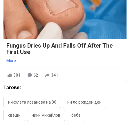
Fungus Dries Up And Falls Off After The
First Use
More
301
62
341
Тагове:
николета лозанова на 36
ни ло рожден ден
свещи
ники михайлов
бебе