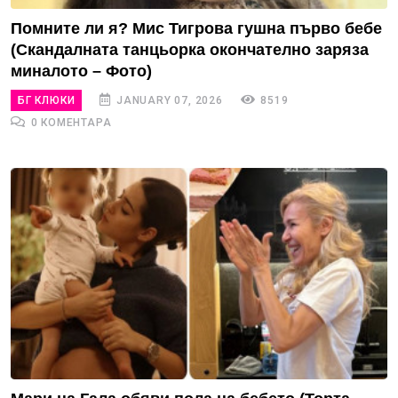
Помните ли я? Мис Тигрова гушна първо бебе
(Скандалната танцьорка окончателно заряза
миналото – Фото)
БГ КЛЮКИ
JANUARY 07, 2026
8519
0 КОМЕНТАРА