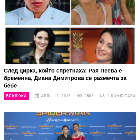
След цирка, който спретнаха! Рая Пеева е
бременна, Диана Димитрова се размечта за
бебе
БГ КЛЮКИ
APRIL 10, 2026
9506
0 КОМЕНТАРА