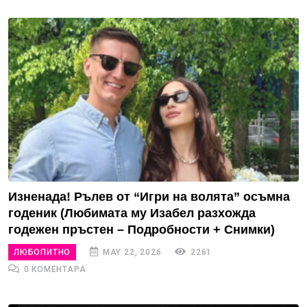
Изненада! Рълев от “Игри на волята” осъмна
годеник (Любимата му Изабел разхожда
годежен пръстен – Подробности + Снимки)
ЛЮБОПИТНО
MAY 22, 2026
2261
0 КОМЕНТАРА