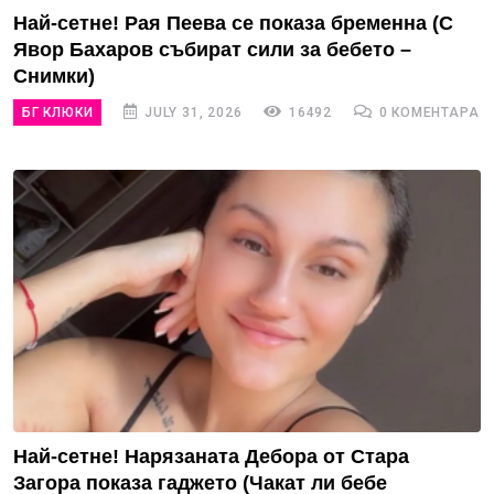
Най-сетне! Рая Пеева се показа бременна (С
Явор Бахаров събират сили за бебето –
Снимки)
БГ КЛЮКИ
JULY 31, 2026
16492
0 КОМЕНТАРА
Най-сетне! Нарязаната Дебора от Стара
Загора показа гаджето (Чакат ли бебе