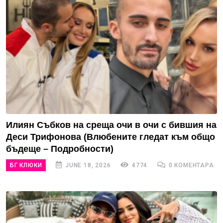
Илиян Събков на среща очи в очи с бившия на
Деси Трифонова (Влюбените гледат към общо
бъдеще – Подробности)
БГ КЛЮКИ
JUNE 18, 2026
4774
0 КОМЕНТАРА