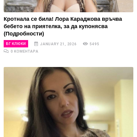
Кротнала се била! Лора Караджова връчва
бебето на приятелка, за да купонясва
(Подробности)
БГ КЛЮКИ
JANUARY 21, 2026
5495
0 КОМЕНТАРА