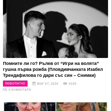
Помните ли го? Рълев от “Игри на волята”
гушна първа рожба (Пловдивчанката Изабел
Трендафилова го дари със син – Снимки)
ЛЮБОПИТНО
MAY 07, 2026
6503
0 КОМЕНТАРА