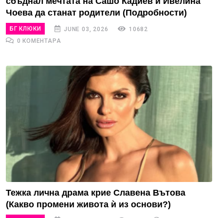
сбъднал мечтата на Сашо Кадиев и Ивелина
Чоева да станат родители (Подробности)
БГ КЛЮКИ
JUNE 03, 2026
10682
0 КОМЕНТАРА
Тежка лична драма крие Славена Вътова
(Какво промени живота ѝ из основи?)