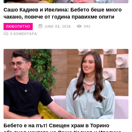
Сашо Кадиев и Ивелина: Бебето беше много
чакано, повече от година правихме опити
ЛЮБОПИТНО
JUNE 04, 2026
392
0 КОМЕНТАРА
Бебето е на път! Свещен храм в Торино