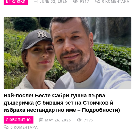
БГ КЛЮКИ
JUNE 02, 2026
9317
0 КОМЕНТАРА
Най-после! Бесте Сабри гушна първа
дъщеричка (С бившия зет на Стоичков ѝ
избраха нестандартно име – Подробности)
ЛЮБОПИТНО
MAY 26, 2026
7175
0 КОМЕНТАРА