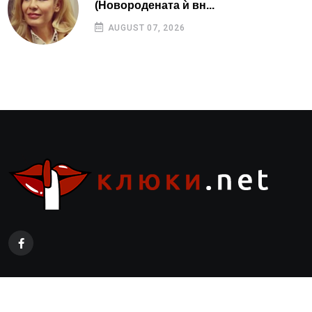
(Новородената ѝ вн...
AUGUST 07, 2026
Страници