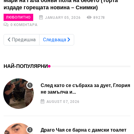
Мари на Гала обяви пола на бебето (Торта
издаде горещата новина – Снимки)
ЛЮБОПИТНО
JANUARY 05, 2026
89278
0 КОМЕНТАРА
Предишна
Следваща
НАЙ-ПОПУЛЯРНИ
След като се събраха за дует, Глория
не замълча и...
AUGUST 07, 2026
Драго Чая се барна с дамски тоалет