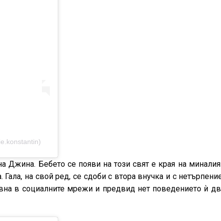
.konstantin)
на Джина. Бебето се появи на този свят е края на минали
Гала, на свой ред, се сдоби с втора внучка и с нетърпени
ивна в социалните мрежи и предвид нет поведението ѝ дв