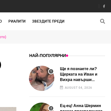
О
РИАЛИТИ
ЗВЕЗДИТЕ ПРЕДИ
ото)
НАЙ-ПОПУЛЯРНИ
)
Ще я познаете ли?
Щерката на Иван и
Вихра навърши...
AUGUST 04, 2026
Ец-ец! Анна Шермин