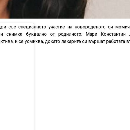
дри със специалното участие на новороденото си момич
 и снимка буквално от родилното: Мари Константин
тива, и се усмихва, докато лекарите си вършат работата в