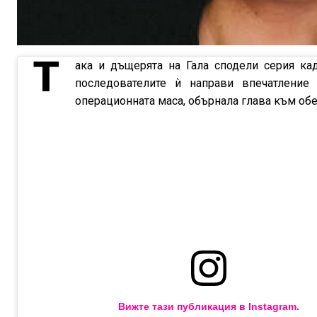
Т
ака и дъщерята на Гала сподели серия ка
последователите ѝ направи впечатление
операционната маса, обърнала глава към обек
Вижте тази публикация в Instagram.