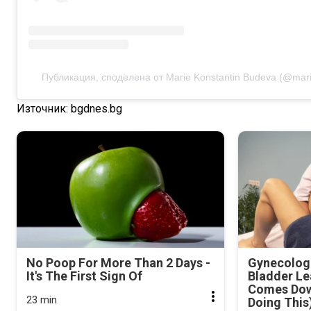
Публикация, споделена от Marie Konstantin Budeva (@marie
Източник: bgdnes.bg
No Poop For More Than 2 Days -
Gynecologi
It's The First Sign Of
Bladder Le
Comes Dow
23 min
Doing This