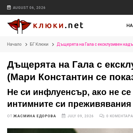
AUGUST 06, 2026
НА
Начало
БГ Клюки
Дъщерята на Гала с ексклузивен кадъ
Дъщерята на Гала с екскл
(Мари Константин се пока
Не си инфлуенсър, ако не се
интимните си преживявания
ОТ
ЖАСМИНА ЕДОРОВА
JULY 09, 2026
0 КОМЕНТАР