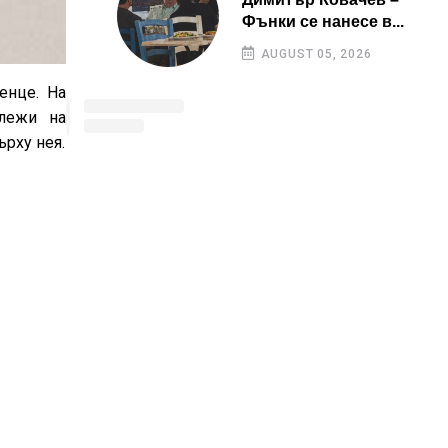
Фънки се нанесе в...
AUGUST 05, 2026
енце. На
 лежи на
ърху нея.