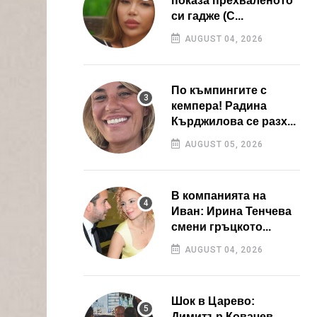
показа прехваленото
си гадже (С...
AUGUST 04, 2026
По къмпингите с
кемпера! Радина
Кърджилова се разх...
AUGUST 05, 2026
В компанията на
Иван: Ирина Тенчева
смени гръцкото...
AUGUST 04, 2026
Шок в Царево:
Димитър Ковачев –