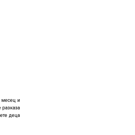
я месец и
е разказа
ете деца