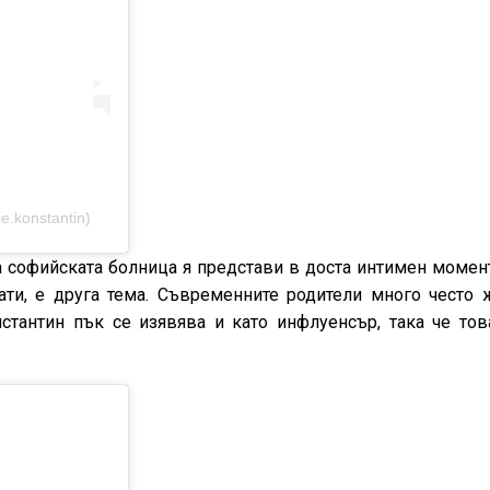
.konstantin)
а софийската болница я представи в доста интимен момен
ати, е друга тема. Съвременните родители много често 
стантин пък се изявява и като инфлуенсър, така че тов