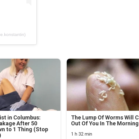
.konstantin)
st in Columbus:
The Lump Of Worms Will 
akage After 50
Out Of You In The Morning.
n to 1 Thing (Stop
1 h 32 min
)