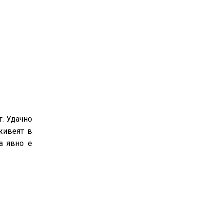
т. Удачно
живеят в
а явно е