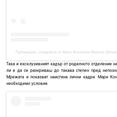
Публикация, споделена от Marie Konstantin Budeva (@marie
Така и ексклузивният кадър от родилното отделение н
ли е да се разкриваш до такава степен пред непозн
Мрежата и показват наистина лични кадри. Мари Кон
необходимо условие.