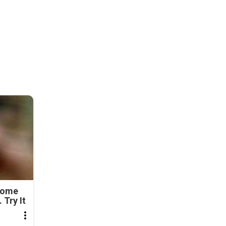
Come
 Try It