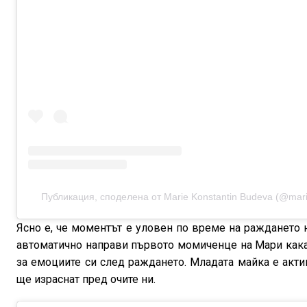
Публикация, споделена от Marie Konstantin Budeva (@marie
Ясно е, че моментът е уловен по време на раждането 
автоматично направи първото момиченце на Мари кака. 
за емоциите си след раждането. Младата майка е акт
ще израснат пред очите ни.