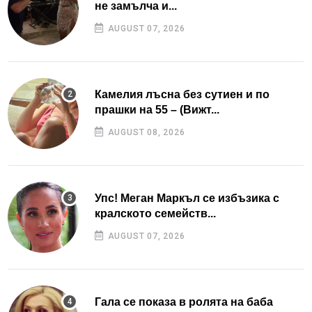
не замълча и...
AUGUST 07, 2026
Камелия лъсна без сутиен и по
прашки на 55 – (Вижт...
AUGUST 08, 2026
Упс! Меган Маркъл се избъзика с
кралското семейств...
AUGUST 07, 2026
Гала се показа в ролята на баба