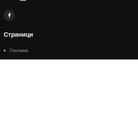
Страници
Реклама
Контакти
Общи условия
Политика за поверителност
Политика за бисквитките
Категории
Начало