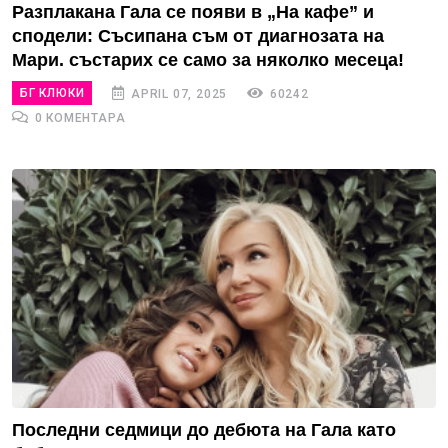
Разплакана Гала се появи в „На кафе” и
сподели: Съсипана съм от диагнозата на
Мари. състарих се само за няколко месеца!
БГ КЛЮКИ
APRIL 07, 2025
60242
0 КОМЕНТАРА
Последни седмици до дебюта на Гала като