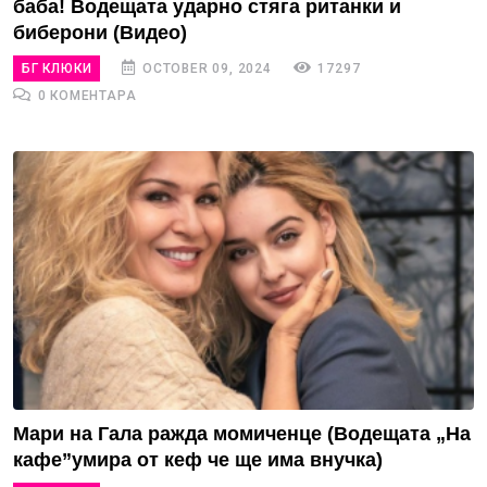
баба! Водещата ударно стяга ританки и
биберони (Видео)
БГ КЛЮКИ
OCTOBER 09, 2024
17297
0 КОМЕНТАРА
Мари на Гала ражда момиченце (Водещата „На
кафе”умира от кеф че ще има внучка)