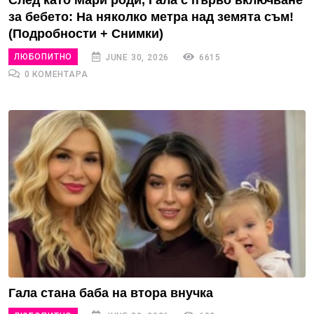
След като Мари роди, Гала с първо включване
за бебето: На няколко метра над земята съм!
(Подробности + Снимки)
ЛЮБОПИТНО
JUNE 30, 2026
6615
0 КОМЕНТАРА
Гала стана баба на втора внучка