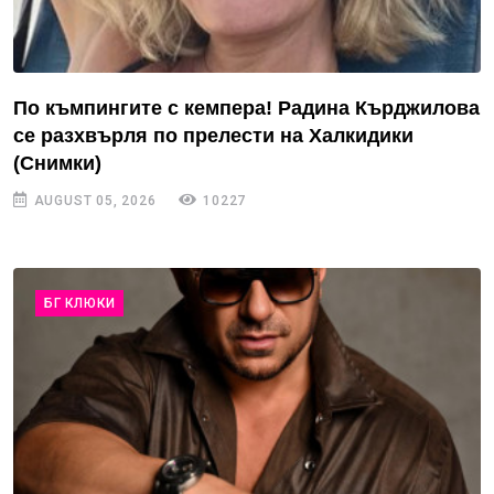
По къмпингите с кемпера! Радина Кърджилова
се разхвърля по прелести на Халкидики
(Снимки)
AUGUST 05, 2026
10227
БГ КЛЮКИ