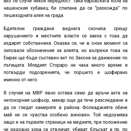
ако се случи някоя нередност. Така баровската кола на
нашенския хубавец бе спипана да се “разхожда” по
пешеходната алея на града.
Бдителни граждани веднага скочиха срещу
нарушението и местните власти се заеха с това да
издирят собственика. Оказва се, че в онзи момент са
липсвали обозначения за алеята, но въпреки това на
Емрах ще бъде съставен акт по Закона за движение по
пътищата. Младият Стораро не чака много време и
потвърди подозренията, че поршето е шофирано
именно от него.
В случая на МВР явно остава само да връчи акта на
непокорния шофьор, макар още да тече разследване и
да се гледат камерите в района. Фолкаджията обаче
май не се чувства особено виновен. Той недоумява
защо е на първите страници на медиите, при положение
че редовно хора се отвличат, убиват, блъскат и пр. по