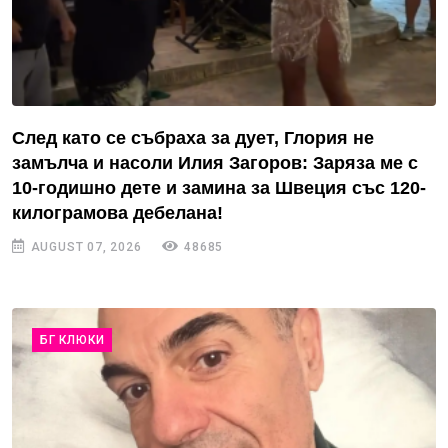
След като се събраха за дует, Глория не
замълча и насоли Илия Загоров: Заряза ме с
10-годишно дете и замина за Швеция със 120-
килограмова дебелана!
AUGUST 07, 2026
48685
БГ КЛЮКИ