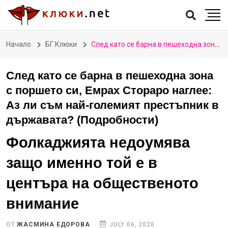
Начало
БГ Клюки
След като се барна в пешеходна зона с поршето си, Емрах Стораро наглее: Аз ли съм най-големият престъпник в държавата? (Подробности)
След като се барна в пешеходна зона
с поршето си, Емрах Стораро наглее:
Аз ли съм най-големият престъпник в
държавата? (Подробности)
Фолкаджията недоумява
защо именно той е в
центъра на общественото
внимание
ОТ
ЖАСМИНА ЕДОРОВА
JULY 06, 2026