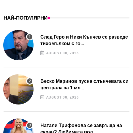
НАЙ-ПОПУЛЯРНИ
След Геро и Ники Кънчев се разведе
тихомълком с го...
AUGUST 08, 2026
Веско Маринов пусна слънчевата си
централа за 1 мл...
AUGUST 08, 2026
Натали Трифонова се завръща на
екран? Любимата вод...