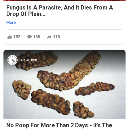
Fungus Is A Parasite, And It Dies From A
Drop Of Plain...
More
182
155
115
4 h 40 min
No Poop For More Than 2 Days - It's The