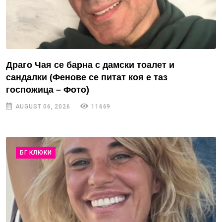
Драго Чая се барна с дамски тоалет и
сандалки (Фенове се питат коя е таз
госпожица – Фото)
AUGUST 06, 2026
11669
БГ КЛЮКИ