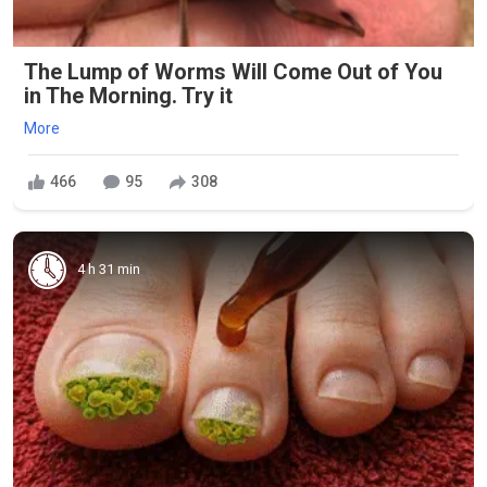
The Lump of Worms Will Come Out of You
in The Morning. Try it
More
466
95
308
4 h 31 min