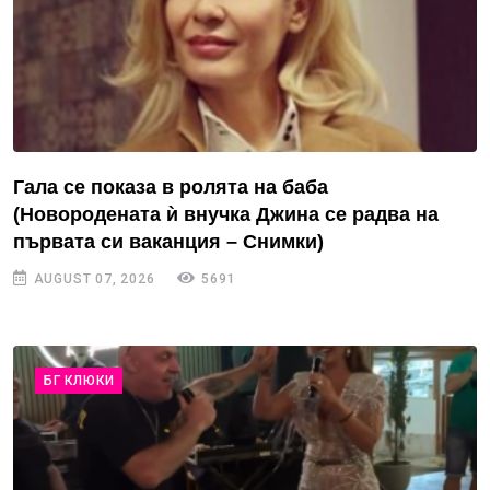
Гала се показа в ролята на баба
(Новородената ѝ внучка Джина се радва на
първата си ваканция – Снимки)
AUGUST 07, 2026
5691
БГ КЛЮКИ