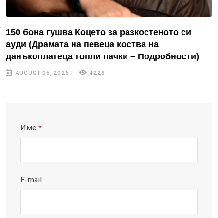
150 бона гушва Коцето за разкостеното си
ауди (Драмата на певеца коства на
данъкоплатеца топли пачки – Подробности)
AUGUST 05, 2026
4228
Име
*
E-mail