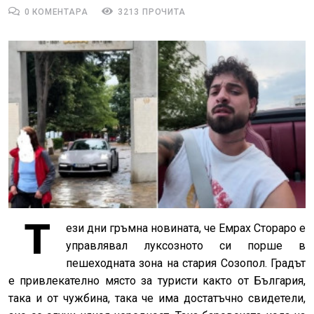
0 КОМЕНТАРА
3213 ПРОЧИТА
Т
ези дни гръмна новината, че Емрах Стораро е
управлявал луксозното си порше в
пешеходната зона на стария Созопол. Градът
е привлекателно място за туристи както от България,
така и от чужбина, така че има достатъчно свидетели,