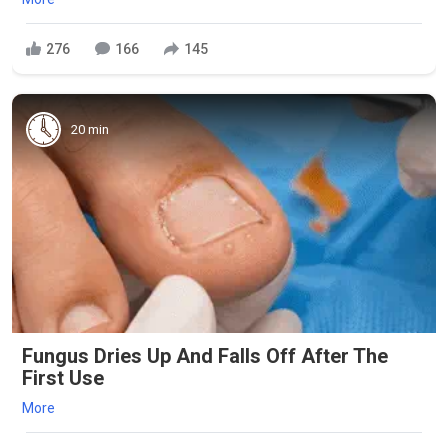
276
166
145
20 min
Fungus Dries Up And Falls Off After The
First Use
More