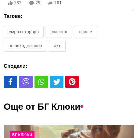
232
29
201
Тагове:
емрах стораро
созопол
порше
пешеходна зона
акт
Сподели:
Още от БГ Клюки
БГ КЛЮКИ