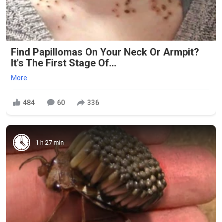
Find Papillomas On Your Neck Or Armpit?
It's The First Stage Of...
More
484
60
336
1 h 27 min