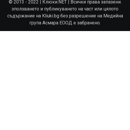
© 2013 - 2022 | Клюки.NET | Всички права запазени.
зползването и публикуването на част или цялото
съдържание на Kliuki.bg без разрешение на Медийна
група Асмара ЕООД е забранено.