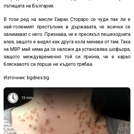
пътищата на България.
В този ред на мисли Емрах Стораро се чуди пак ли е
най-големият престъпник в държавата, че всички се
занимават с него. Признава, че е пресякъл пешеходната
алея, защото е видял как друга кола минава от там. Така
на МВР май няма да се наложи да установява шофьора,
защото междувременно той си призна, че е карал
бляскавото си порше не където трябва.
Източник: bgdnes.bg
13 min