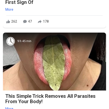
First Sign Of
More
262
47
178
9 h 45 min
This Simple Trick Removes All Parasites
From Your Body!
More