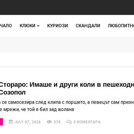
ЧАЛО
КЛЮКИ
КУРИОЗИ
СКАНДАЛИ
ЛЮБОПИТН
Стораро: Имаше и други коли в пешеход
 Созопол
 се самосезира след клипа с поршето, а певецът сам призн
е мрежи, че той е бил зад волана
И
JULY 07, 2026
574
0 КОМЕНТАРА