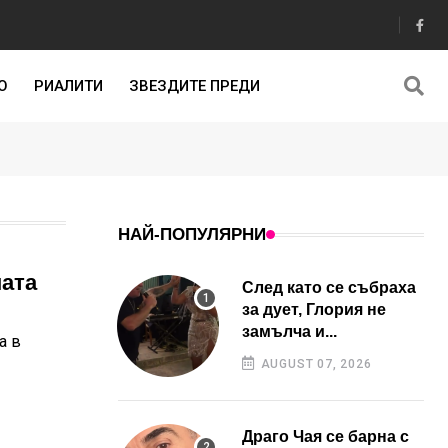
О
РИАЛИТИ
ЗВЕЗДИТЕ ПРЕДИ
НАЙ-ПОПУЛЯРНИ
ната
След като се събраха
за дует, Глория не
замълча и...
а в
AUGUST 07, 2026
Драго Чая се барна с