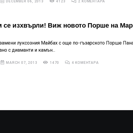
DECEMBER 06, 2013
4123
2 КОМЕНТАРА
 се изхвърли! Виж новото Порше на Ма
замени луксозния Майбах с още по-гъзарското Порше Пан
но с диаманти и камън...
MARCH 07, 2013
1470
4 КОМЕНТАРА