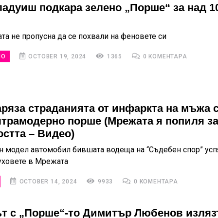
ладуиш подкара зелено „Порше“ за над 1
та не пропусна да се похвали на феновете си
НО
OCTOBER 19, 2024
1365
0 КОМЕНТАРА
аряза страданията от инфаркта на мъжа с
лтрамодерно порше (Мрежата я попиля з
остта – Видео)
н модел автомобил бившата водеща на “Съдебен спор” усп
уховете в Мрежата
OCTOBER 14, 2024
9933
0 КОМЕНТАРА
т с „Порше“-то Димитър Любенов изляз