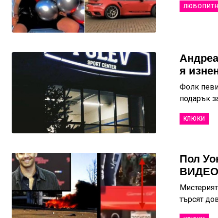
ЛЮБОПИТ
Андреа
я изне
Фолк певи
подарък за
КЛЮКИ
Пол Уо
ВИДЕО 
Мистерията
търсят дово