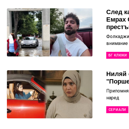
След к
Емрах 
престъ
Фолкаджия
внимание
БГ КЛЮКИ
Ниляй 
"Порше
Припомням
наред
СЕРИАЛИ