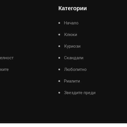
Категории
Начало
Клюки
Куриози
телност
Скандали
тките
Любопитно
Риалити
Звездите преди