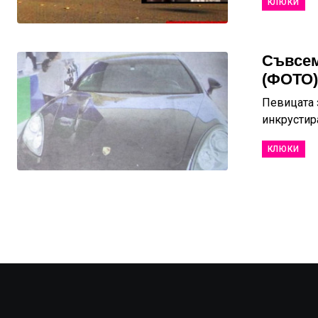
КЛЮКИ
Съвсем
(ФОТО)
Певицата 
инкрустира
КЛЮКИ