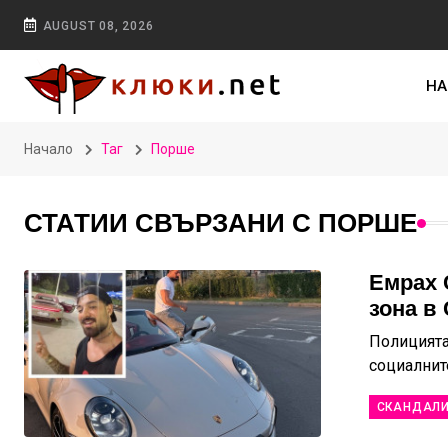
AUGUST 08, 2026
НА
Начало
Таг
Порше
СТАТИИ СВЪРЗАНИ С ПОРШЕ
Емрах 
зона в
Полицията
социалнит
СКАНДАЛ