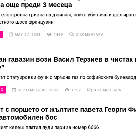
а още преди 3 месеца
 електронна гривна на джигита, който уби пиян и дрогиран 
тното шосе французин
И
MAY 27, 2024
1449
0 КОМЕНТАРА
ан гавазин вози Васил Терзиев в чистак
е”
ът с татуировки фучи с мръсна газ по софийските булевар
НО
SEPTEMBER 06, 2023
1722
0 КОМЕНТАРА
т с поршето от жълтите павета Георги Фи
 автомобилен бос
ият келеш платил луди пари за номер 6666