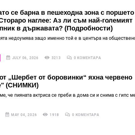
ато се барна в пешеходна зона с поршето
Стораро наглее: Аз ли съм най-големият
пник в държавата? (Подробности)
та недоумява защо именно той е в центъра на обществен
JULY 06, 2026
3213
0 КОМЕНТАРА
от „Шербет от боровинки“ яхна червено
" (СНИМКИ)
е, че пияната актриса се преби в дома си и снима с гипс м
MAY 04, 2026
1918
0 КОМЕНТАРА