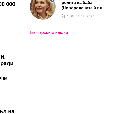
ролята на баба
00 000
(Новородената ѝ вн...
AUGUST 07, 2026
Българските клюки
и,
аради
я да
ъл на