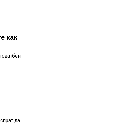
е как
 сватбен
 спрат да