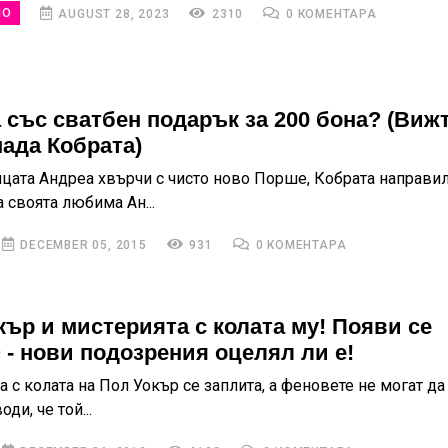
НО
AUGUST 28, 2023
2310
0 КОМЕНТАРА
 със сватбен подарък за 200 бона? (Вижт
нада Кобрата)
цата Андреа хвърчи с чисто ново Порше, Кобрата направил
 своята любима Ан...
DECEMBER 05, 2015
931
0 КОМЕНТАРА
кър и мистерията с колата му! Появи се
- нови подозрения оцелял ли е!
 с колата на Пол Уокър се заплита, а феновете не могат да
ди, че той...