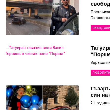
свобод
Поставиха
Околовръс
СКАНДАЛ
Татуир
“Порш
Здравеняк
ЛЮБОПИТ
Гъзаръ
син на
21-годишн