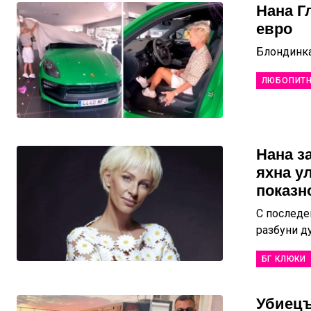
Нана Г
евро
Блондинка
ЛЮБОПИТ
Нана з
яхна у
показн
С последе
разбуни д
БГ КЛЮКИ
Убиецъ