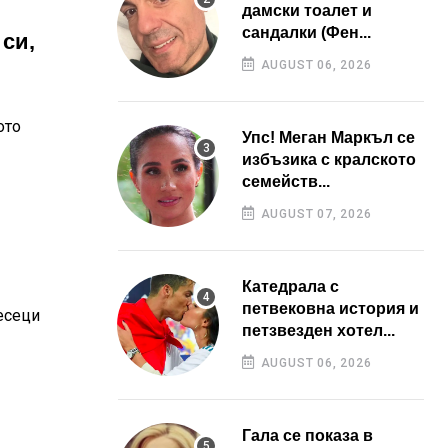
дамски тоалет и
сандалки (Фен...
 си,
AUGUST 06, 2026
ото
Упс! Меган Маркъл се
избъзика с кралското
семейств...
AUGUST 07, 2026
Катедрала с
петвековна история и
есеци
петзвезден хотел...
AUGUST 06, 2026
Гала се показа в