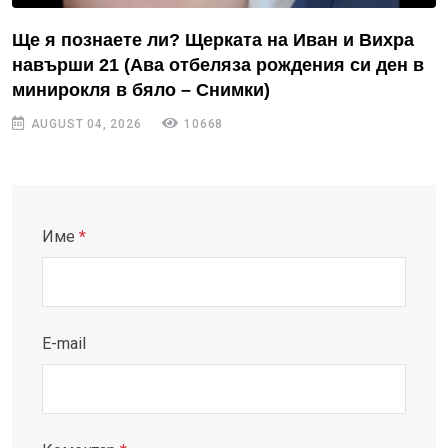
Ще я познаете ли? Щерката на Иван и Вихра
навърши 21 (Ава отбеляза рождения си ден в
минирокля в бяло – Снимки)
AUGUST 04, 2026
10668
Име
*
E-mail