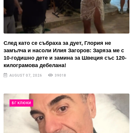
След като се събраха за дует, Глория не
замълча и насоли Илия Загоров: Заряза ме с
10-годишно дете и замина за Швеция със 120-
килограмова дебелана!
AUGUST 07, 2026
39018
БГ КЛЮКИ