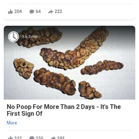
204
64
223
5 h 5 min
No Poop For More Than 2 Days - It's The
First Sign Of
More
322
150
393