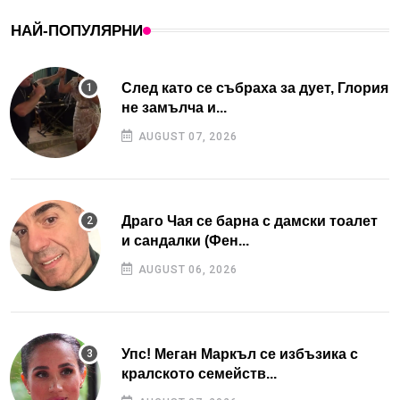
НАЙ-ПОПУЛЯРНИ
След като се събраха за дует, Глория
не замълча и...
AUGUST 07, 2026
Драго Чая се барна с дамски тоалет
и сандалки (Фен...
AUGUST 06, 2026
Упс! Меган Маркъл се избъзика с
кралското семейств...