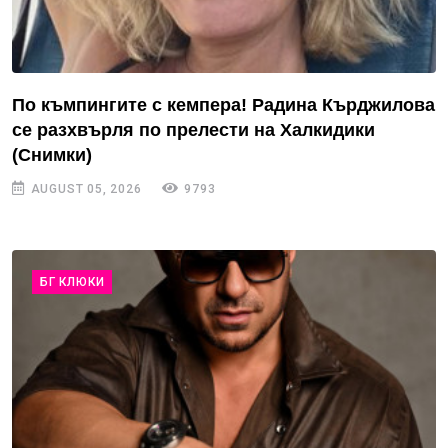
По къмпингите с кемпера! Радина Кърджилова
се разхвърля по прелести на Халкидики
(Снимки)
AUGUST 05, 2026
9793
БГ КЛЮКИ