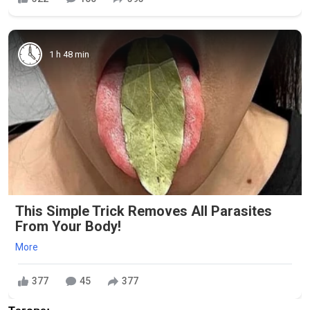
1 h 48 min
This Simple Trick Removes All Parasites
From Your Body!
More
377
45
377