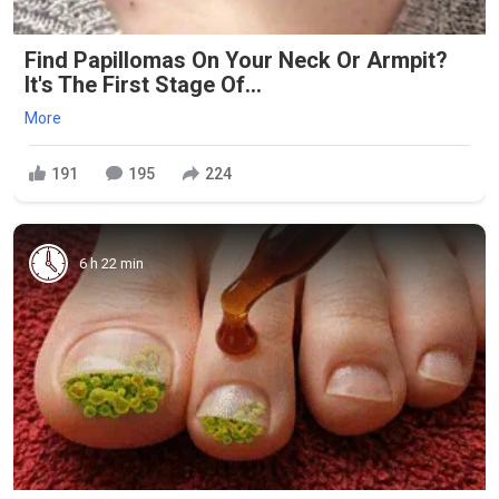
Find Papillomas On Your Neck Or Armpit?
It's The First Stage Of...
More
191
195
224
6 h 22 min