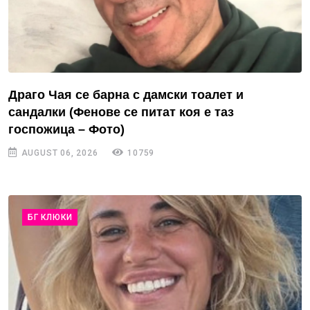
Драго Чая се барна с дамски тоалет и
сандалки (Фенове се питат коя е таз
госпожица – Фото)
AUGUST 06, 2026
10759
БГ КЛЮКИ