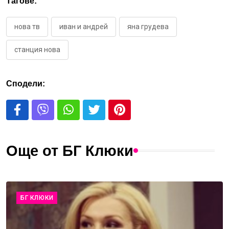
Тагове:
нова тв
иван и андрей
яна грудева
станция нова
Сподели:
Още от БГ Клюки
БГ КЛЮКИ