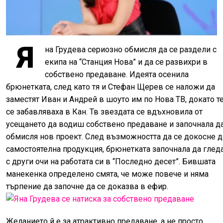
Я
на Грудева сериозно обмисля да се раздели с
екипа на “Станция Нова” и да се развихри в
собствено предаване. Идеята осенила
брюнетката, след като тя и Стефан Щерев се наложи да
заместят Иван и Андрей в шоуто им по Нова ТВ, докато т
се забавляваха в Кан. Тв звездата се вдъхновила от
усещането да водиш собствено предаване и започнала д
обмисля нов проект. След възможността да се докосне д
самостоятелна продукция, брюнетката започнала да глед
с други очи на работата си в “Последно десет”. Бившата
манекенка определено смята, че може повече и няма
търпение да започне да се доказва в ефир.
Желанието й е за атрактивно предаване, а не просто