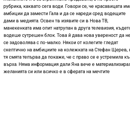
рубрика, каквато сега води. Говори се, че красавицата им
амбиции да замести Гала и да се нареди сред водещите
дами в медията. Освен тв изявите си в Нова ТВ,
манекенката има опит натрупан в друга телевизия, къдет
водеше сутрешен блок. Това й дава нова увереност да н
се задоволява с по-малко. Някои от колегите гледат
скептично на амбициите на колежката на Стефан Щерев, 
тя смята тепърва да покаже, че с право се е устремила к
върха. Няма информация дали Яна вече е материализира
желанията си или всичко е в сферата на мечтите