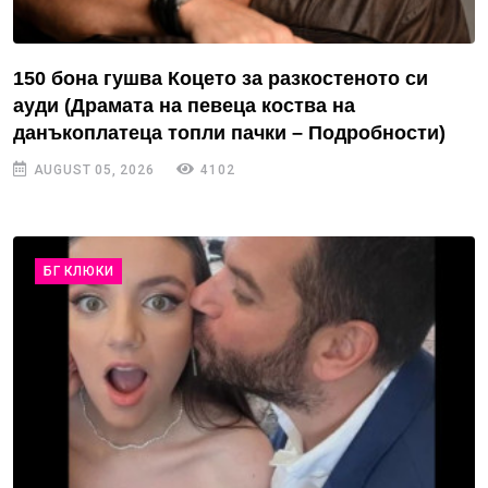
150 бона гушва Коцето за разкостеното си
ауди (Драмата на певеца коства на
данъкоплатеца топли пачки – Подробности)
AUGUST 05, 2026
4102
БГ КЛЮКИ