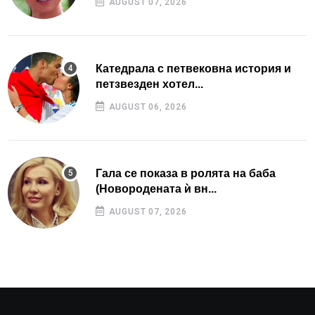
AUGUST 07, 2026
Катедрала с петвековна история и
петзвезден хотел...
AUGUST 06, 2026
Гала се показа в ролята на баба
(Новородената ѝ вн...
AUGUST 07, 2026