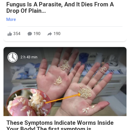
Fungus Is A Parasite, And It Dies From A
Drop Of Plain...
More
354
190
190
2 h 43 min
These Symptoms Indicate Worms Inside
Your Body! The first symptom is ..