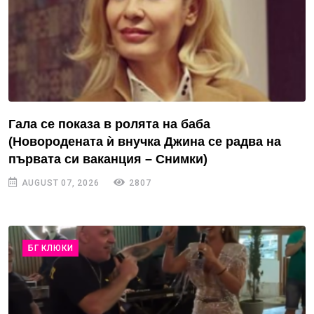
Гала се показа в ролята на баба
(Новородената ѝ внучка Джина се радва на
първата си ваканция – Снимки)
AUGUST 07, 2026
2807
БГ КЛЮКИ