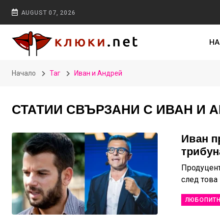
AUGUST 07, 2026
НА
Начало
Таг
Иван и Андрей
СТАТИИ СВЪРЗАНИ С ИВАН И 
Иван п
трибуна
Продуцент
след това
ЛЮБОПИТ