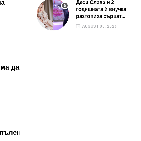
на
Деси Слава и 2-
годишната ѝ внучка
разтопиха сърцат...
AUGUST 05, 2026
яма да
 пълен