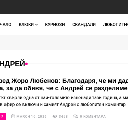
ЧАЛО
КЛЮКИ
КУРИОЗИ
СКАНДАЛИ
ЛЮБОПИТН
АНДРЕЙ
ред Жоро Любенов: Благодаря, че ми да
, за да обявя, че с Андрей се разделяме
ът хвърли една от най-големите изненади тази година, а м
 в ефир се включи и самият Андрей с любопитен коментар
НО
MARCH 10, 2026
3458
0 КОМЕНТАРА