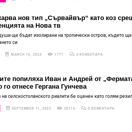
карва нов тип „Сървайвър“ като коз сре
енцията на Нова тв
 души ще бъдат изолирани на тропически остров, където ще
ането си
MARCH 16, 2024
1771
0 КОМЕНТАРА
ите попиляха Иван и Андрей от „Фермат
 го отнесе Гергана Гунчева
н на селскостопанското риалити бе оценен като голям рези
SEPTEMBER 11, 2023
25116
0 КОМЕНТАРА