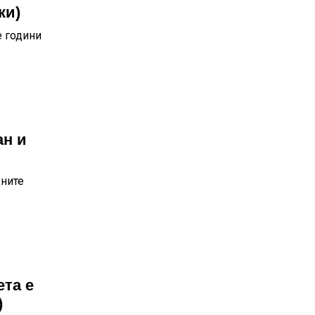
ки)
е години
ан и
дните
ета е
)