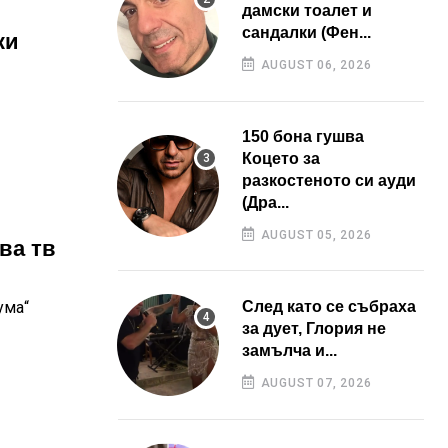
дамски тоалет и
сандалки (Фен...
ки
AUGUST 06, 2026
150 бона гушва
Коцето за
разкостеното си ауди
(Дра...
AUGUST 05, 2026
ва тв
ума“
След като се събраха
за дует, Глория не
замълча и...
AUGUST 07, 2026