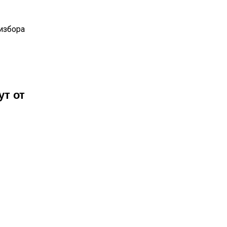
избора
ут от