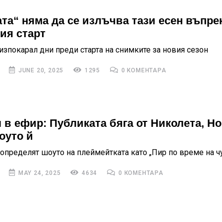
та“ няма да се излъчва тази есен въпре
ия старт
изпокарал дни преди старта на снимките за новия сезон
JUNE 20, 2025
1295
0 КОМЕНТАРА
 в ефир: Публиката бяга от Николета, Но
оуто й
 определят шоуто на плеймейтката като „Пир по време на ч
MAY 24, 2025
4634
0 КОМЕНТАРА