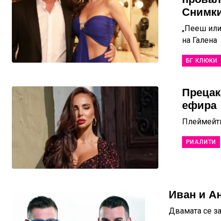
Снимки
„Пееш или
на Галена
БГ КЛЮКИ
Прецак
ефира
Плеймейтк
РИАЛИТИ
Иван и А
Двамата се за