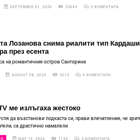
SEPTEMBER 01, 2024
25669
0 КОМЕНТАРА
та Лозанова снима риалити тип Кардаши
ра през есента
са на романтичния остров Санторини
AUGUST 08, 2024
3213
0 КОМЕНТАРА
bTV ме излъгаха жестоко
спя да възстанови подкаста си, прави впечатление, че зрит
тели, са драстично намалели
НО
MAY 19, 2024
1134
0 КОМЕНТАРА