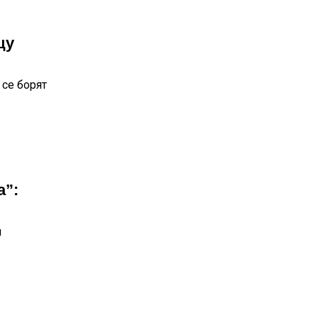
щу
 се борят
а”:
л