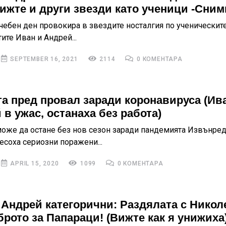
Вижте и други звезди като ученици -Сним
чебен ден провокира в звездите носталгия по ученическит
ите Иван и Андрей...
SEPTEMBER 16, 2021
2114
0 КОМЕНТАРА
а пред провал заради коронавируса (Ив
 в ужас, останаха без работа)
оже да остане без нов сезон заради пандемията Извънре
есоха сериозни поражени...
APRIL 15, 2020
1099
0 КОМЕНТАРА
 Андрей категорични: Раздялата с Никол
брото за Папараци! (Вижте как я унижиха