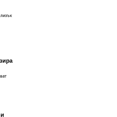
близък
зира
яват
ви