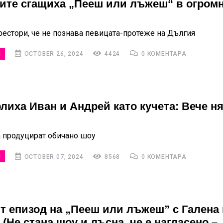
ите сгащиха „Пееш или лъжеш“ в огром
рестори, че не познава певицата-протеже на Дългия
И
OCTOBER 26, 2024
4424
0 КОМЕНТАРА
лиха Иван и Андрей като кучета: Вече н
а продуцират обичано шоу
И
OCTOBER 07, 2024
8568
0 КОМЕНТАРА
т епизод на „Пееш или лъжеш” с Галена
(Не стана шоу и лъсна, че е нагласено –