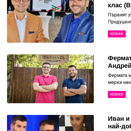
клас (
Първият у
Продуцент
КЛЮКИ
Фермат
Андрей
Фермата м
мерки нан
КЛЮКИ
Иван и
най-до