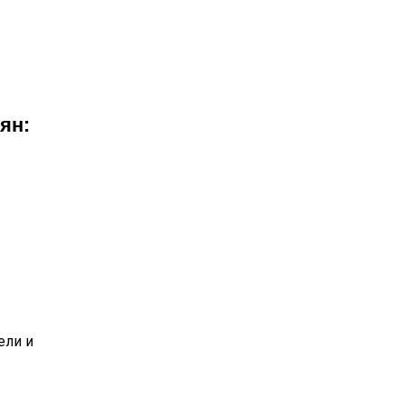
ян:
ели и