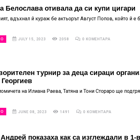
а Белослава отивала да си купи цигари
ият, вдъхнал й кураж бе актьорът Август Попов, който й е 
НО
JULY 15, 2023
2058
0 КОМЕНТАРА
ворителен турнир за деца сираци органи
 Георгиев
момичета на Илиана Раева, Татяна и Тони Стораро ще подгр
НО
JUNE 08, 2023
1491
0 КОМЕНТАРА
 Андрей показаха как са изглеждали в 1-