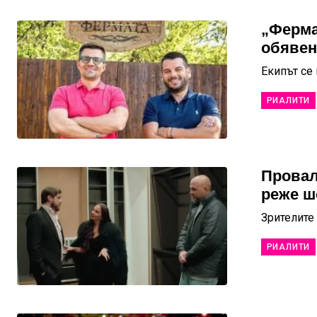
„Ферма
обявен
Екипът се 
РИАЛИТИ
Провал
реже ш
Зрителите
РИАЛИТИ