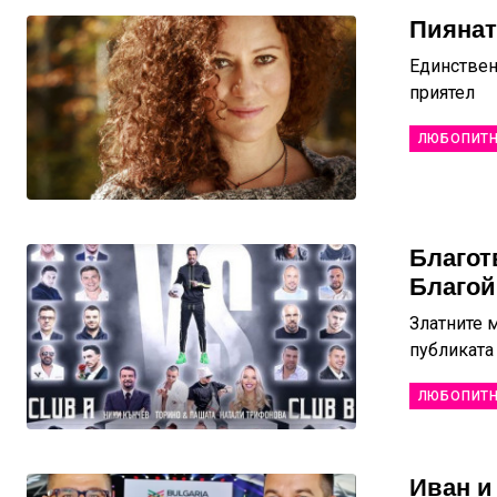
Пиянат
Единствен
приятел
ЛЮБОПИТ
Благот
Благой
Златните 
публиката
ЛЮБОПИТ
Иван и