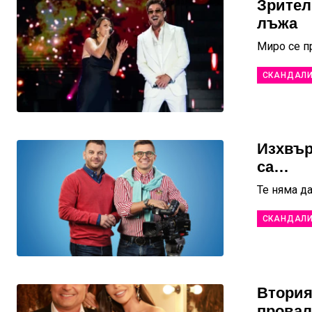
Зрител
лъжа
Миро се п
СКАНДАЛ
Изхвър
са…
Те няма д
СКАНДАЛ
Втория
провал 