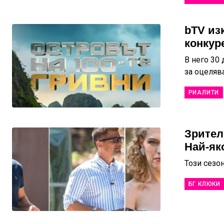
bTV из
конкур
В него 30
за оцеляв
РИАЛИТИ
Зрител
Най-яко
Този сезо
БГ КЛЮКИ