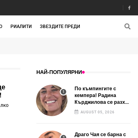
О
РИАЛИТИ
ЗВЕЗДИТЕ ПРЕДИ
НАЙ-ПОПУЛЯРНИ
де
По къмпингите с
!
кемпера! Радина
Кърджилова се разх...
алко
AUGUST 05, 2026
Драго Чая се барна с