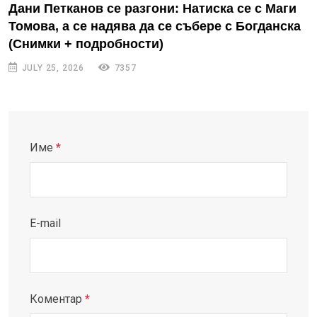
Дани Петканов се разгони: Натиска се с Маги
Томова, а се надява да се събере с Богданска
(Снимки + подробности)
JULY 25, 2026
7357
Име
*
E-mail
Коментар
*