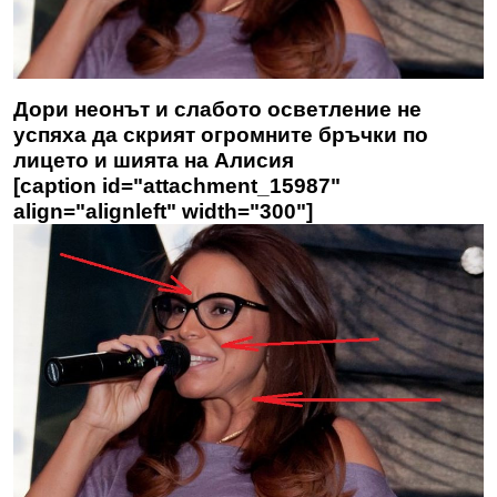
Дори неонът и слабото осветление не
успяха да скрият огромните бръчки по
лицето и шията на Алисия
[caption id="attachment_15987"
align="alignleft" width="300"]