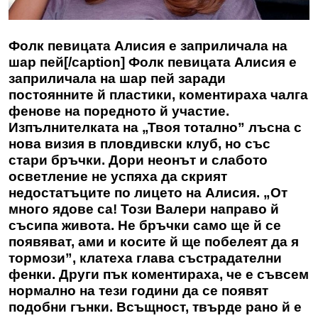
Фолк певицата Алисия е заприличала на
шар пей[/caption] Фолк певицата Алисия е
заприличала на шар пей заради
постоянните й пластики, коментираха чалга
фенове на поредното й участие.
Изпълнителката на „Твоя тотално” лъсна с
нова визия в пловдивски клуб, но със
стари бръчки. Дори неонът и слабото
осветление не успяха да скрият
недостатъците по лицето на Алисия. „От
много ядове са! Този Валери направо й
съсипа живота. Не бръчки само ще й се
появяват, ами и косите й ще побелеят да я
тормози”, клатеха глава състрадателни
фенки. Други пък коментираха, че е съвсем
нормално на тези години да се появят
подобни гънки. Всъщност, твърде рано й е