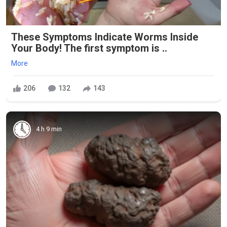
These Symptoms Indicate Worms Inside
Your Body! The first symptom is ..
More
206
132
143
4 h 9 min