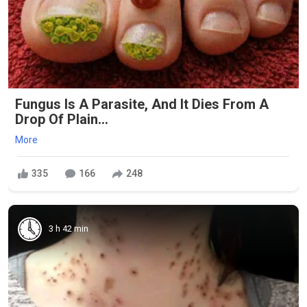
Fungus Is A Parasite, And It Dies From A
Drop Of Plain...
More
335
166
248
3 h 42 min