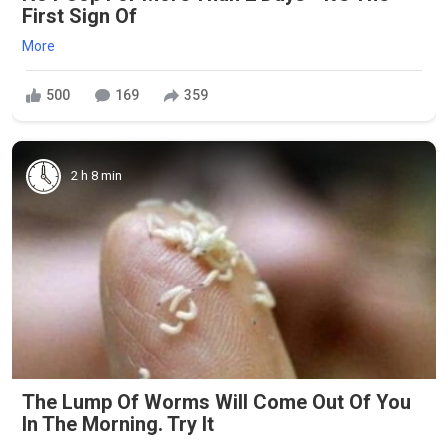
First Sign Of
More
500
169
359
2 h 8 min
The Lump Of Worms Will Come Out Of You
In The Morning. Try It