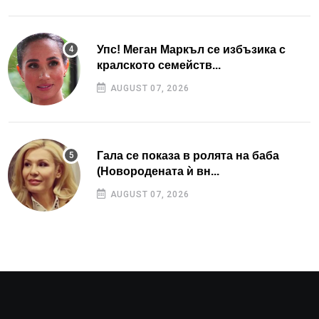
Упс! Меган Маркъл се избъзика с
кралското семейств...
AUGUST 07, 2026
Гала се показа в ролята на баба
(Новородената ѝ вн...
AUGUST 07, 2026