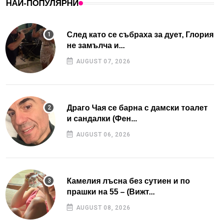
НАЙ-ПОПУЛЯРНИ
След като се събраха за дует, Глория
не замълча и...
AUGUST 07, 2026
Драго Чая се барна с дамски тоалет
и сандалки (Фен...
AUGUST 06, 2026
Камелия лъсна без сутиен и по
прашки на 55 – (Вижт...
AUGUST 08, 2026