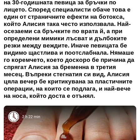
на 30-годишната певица за бръчки по
лицето. Според специалисти обаче това е
един от страничните ефекти на ботокса,
който Алисия така често използвала. Най-
осезаеми са бръчките по врата й, а при
определени мимики лъсват и дълбоките
резки между веждите. Иначе певицата бе
видимо щастлива и поотслабнала. Нямаше
го коремчето, което доскоро бе причина да
спрягат Алисия за бременна в третия
месец. Въпреки стегнатия си вид, Алисия
цяла вечер бе критикувана за пластичните
операции, на които се подлага, и най-вече
на носа, който доста е отънял.
2 h 22 min