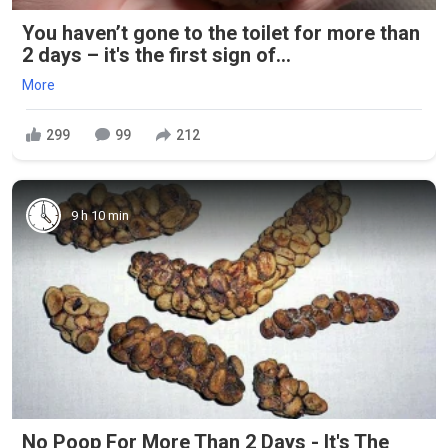
You haven’t gone to the toilet for more than
2 days – it's the first sign of...
More
299
99
212
9 h 10 min
No Poop For More Than 2 Days - It's The