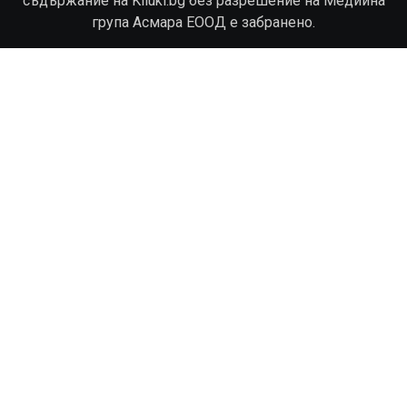
съдържание на Kliuki.bg без разрешение на Медийна
група Асмара ЕООД е забранено.