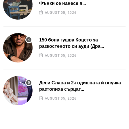
Фънки се нанесе в...
AUGUST 05, 2026
150 бона гушва Коцето за
разкостеното си ауди (Дра...
AUGUST 05, 2026
Деси Слава и 2-годишната ѝ внучка
разтопиха сърцат...
AUGUST 05, 2026