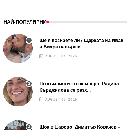
НАЙ-ПОПУЛЯРНИ
Ще я познаете ли? Щерката на Иван
и Вихра навърши...
AUGUST 04, 2026
По къмпингите с кемпера! Радина
Кърджилова се разх...
AUGUST 05, 2026
Шок в Царево: Димитър Ковачев –