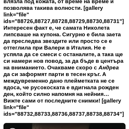
влязла под кожата, от време на време й
позволява такива волности. [gallery
link="file"
ids="88726,88727,88728,88729,88730,88731"]
Интересен факт е, че самата Николета
липсваше на купона. Сигурно е била заета
да преследва звездите или просто се е
оттеглила при Валери в Италия. Не е
успяла да се смеси с останалите, а така ще
си намери нов повод, за да бъде в центъра
на вниманието. Очакваме скоро с
Андреа
да си заформят парти в тесен кръг. А
междувременно дано плейметката не се
ядоса, че русокоската е вдигнала рожден
ден, който силно напомня на нейния…
Вижте сами от последните снимки! [gallery
link="file"
ids="88732,88733,88736,88737,88738,88734"]