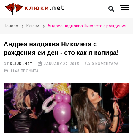
Начало
Клюки
Андреа надцаква Николета с рождения си ден - ето как я копира!
Андреа надцаква Николета с
рождения си ден - ето как я копира!
ОТ
KLIUKI.NET
JANUARY 27, 2015
0 КОМЕНТАРА
1148 ПРОЧИТА