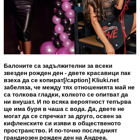
Балоните са задължителни за всеки
звезден рожден ден - двете красавици пак
взеха да се копират[/caption]
Kliuki.net
забеляза, че между тях отношенията май не
са толкова гладки, колкото се опитват да
ни внушат. И по всяка вероятност тепърва
ще има буря в чаша с вода. Да, двете не
могат да се спречкат за друго, освен за
кифленските си изяви в общественото
пространство. И по-точно последният
грандиозен рожден ден на Андреа.