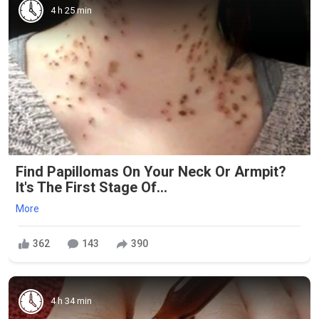
4 h 25 min
Find Papillomas On Your Neck Or Armpit?
It's The First Stage Of...
More
362
143
390
4 h 34 min