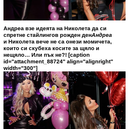
Андреа взе идеята на Николета да си
спретне стайлингов рожден ден
Андреа
и Николета вече не са онези момичета,
които си скубеха косите за щяло и
нещяло… Или пък не?! [caption
id="attachment_88724" align="alignright"
width="300"]