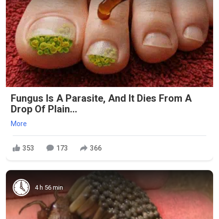
Fungus Is A Parasite, And It Dies From A
Drop Of Plain...
More
353
173
366
4 h 56 min