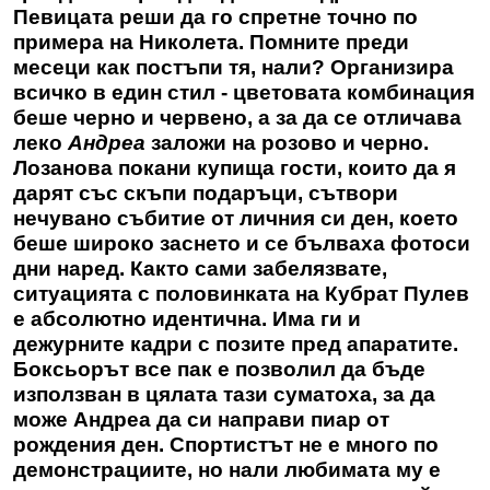
Певицата реши да го спретне точно по
примера на Николета. Помните преди
месеци как постъпи тя, нали? Организира
всичко в един стил - цветовата комбинация
беше черно и червено, а за да се отличава
леко
Андреа
заложи на розово и черно.
Лозанова покани купища гости, които да я
дарят със скъпи подаръци, сътвори
нечувано събитие от личния си ден, което
беше широко заснето и се бълваха фотоси
дни наред. Както сами забелязвате,
ситуацията с половинката на Кубрат Пулев
е абсолютно идентична. Има ги и
дежурните кадри с позите пред апаратите.
Боксьорът все пак е позволил да бъде
използван в цялата тази суматоха, за да
може Андреа да си направи пиар от
рождения ден. Спортистът не е много по
демонстрациите, но нали любимата му е