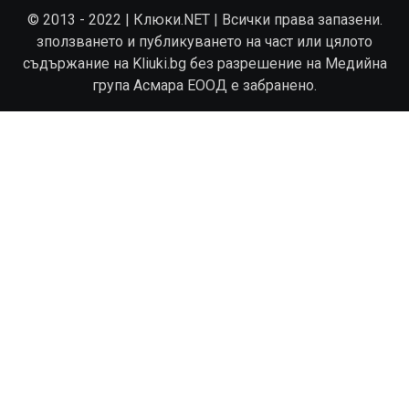
© 2013 - 2022 | Клюки.NET | Всички права запазени.
зползването и публикуването на част или цялото
съдържание на Kliuki.bg без разрешение на Медийна
група Асмара ЕООД е забранено.