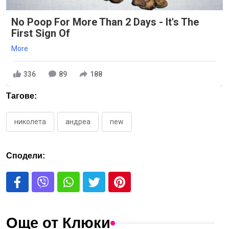
No Poop For More Than 2 Days - It's The
First Sign Of
More
336
89
188
Тагове:
николета
андреа
new
Сподели:
Още от Клюки