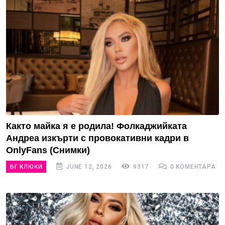
Както майка я е родила! Фолкаджийката
Андреа изкърти с провокативни кадри в
OnlyFans (Снимки)
БГ КЛЮКИ
JUNE 12, 2026
9317
0 КОМЕНТАРА