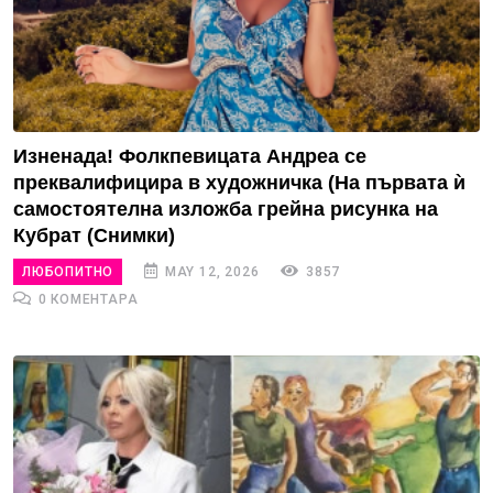
Изненада! Фолкпевицата Андреа се
преквалифицира в художничка (На първата ѝ
самостоятелна изложба грейна рисунка на
Кубрат (Снимки)
ЛЮБОПИТНО
MAY 12, 2026
3857
0 КОМЕНТАРА