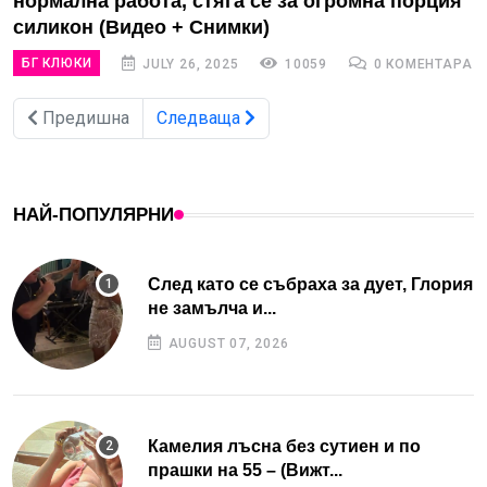
нормална работа, стяга се за огромна порция
силикон (Видео + Снимки)
БГ КЛЮКИ
JULY 26, 2025
10059
0 КОМЕНТАРА
Предишна
Следваща
НАЙ-ПОПУЛЯРНИ
След като се събраха за дует, Глория
не замълча и...
AUGUST 07, 2026
Камелия лъсна без сутиен и по
прашки на 55 – (Вижт...