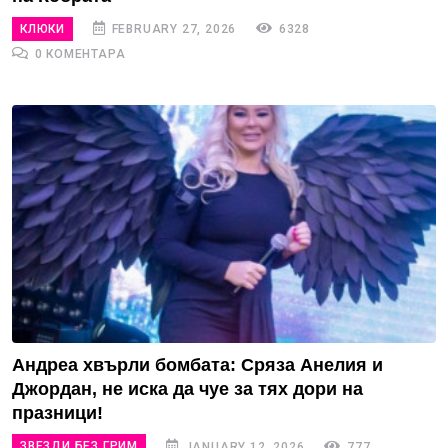
КЛЮКИ
FEBRUARY 27, 2026
6328
0 КОМЕНТАРА
Андреа хвърли бомбата: Сряза Анелия и
Джордан, не иска да чуе за тях дори на
празници!
ЗВЕЗДИ БЕЗ ГРИМ
JANUARY 12, 2026
777