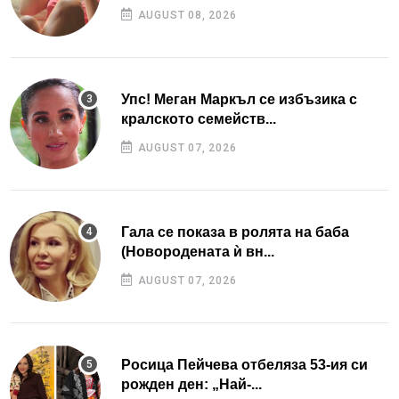
AUGUST 08, 2026
Упс! Меган Маркъл се избъзика с
кралското семейств...
AUGUST 07, 2026
Гала се показа в ролята на баба
(Новородената ѝ вн...
AUGUST 07, 2026
Росица Пейчева отбеляза 53-ия си
рожден ден: „Най-...