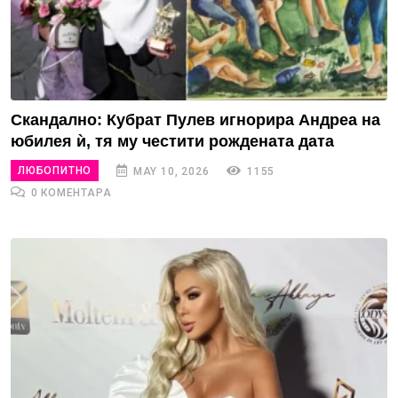
Скандално: Кубрат Пулев игнорира Андреа на
юбилея ѝ, тя му честити рождената дата
ЛЮБОПИТНО
MAY 10, 2026
1155
0 КОМЕНТАРА