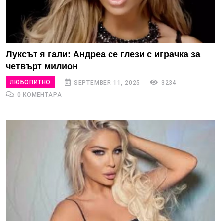
Луксът я гали: Андреа се глези с играчка за
четвърт милион
ЛЮБОПИТНО
SEPTEMBER 11, 2025
3234
0 КОМЕНТАРА