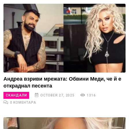
Андреа взриви мрежата: Обвини Меди, че й е
откраднал песента
СКАНДАЛИ
OCTOBER 27, 2025
1316
0 КОМЕНТАРА