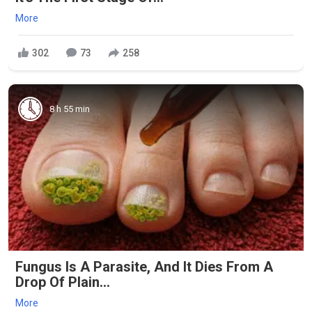
More
302
73
258
8 h 55 min
Fungus Is A Parasite, And It Dies From A
Drop Of Plain...
More