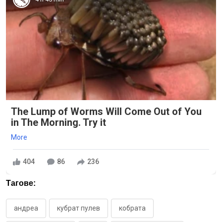
The Lump of Worms Will Come Out of You
in The Morning. Try it
More
404
86
236
Тагове:
андреа
кубрат пулев
кобрата