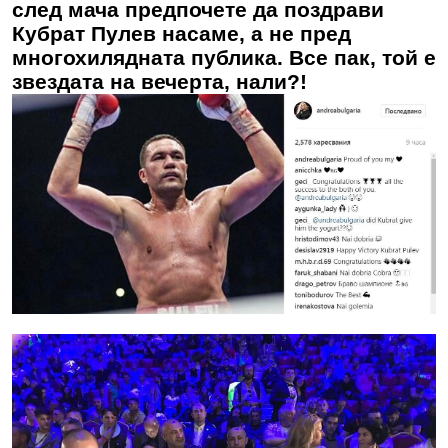
след мача предпочете да поздрави
Кубрат Пулев насаме, а не пред
многохилядната публика. Все пак, той е
звездата на вечерта, нали?!