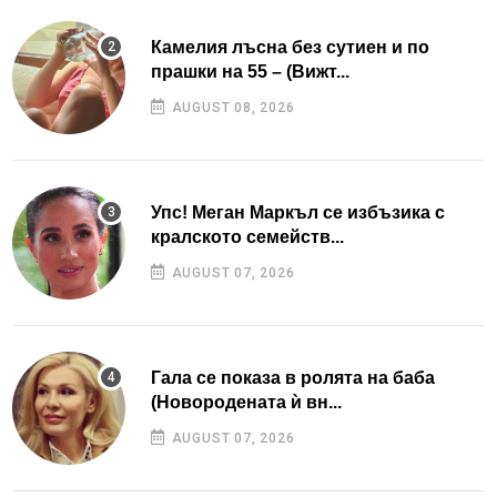
Камелия лъсна без сутиен и по
прашки на 55 – (Вижт...
AUGUST 08, 2026
Упс! Меган Маркъл се избъзика с
кралското семейств...
AUGUST 07, 2026
Гала се показа в ролята на баба
(Новородената ѝ вн...
AUGUST 07, 2026