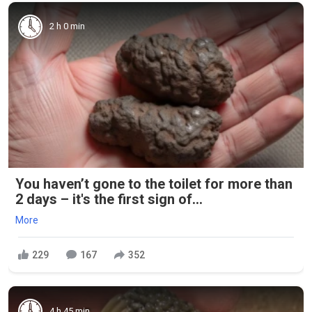
2 h 0 min
You haven’t gone to the toilet for more than
2 days – it's the first sign of...
More
229
167
352
4 h 45 min