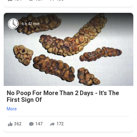
6 h 42 min
No Poop For More Than 2 Days - It's The
First Sign Of
More
362
147
172