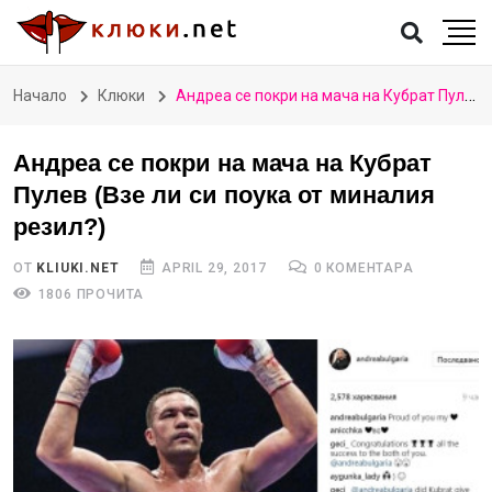
Начало
Клюки
Андреа се покри на мача на Кубрат Пулев (Взе ли си поука от миналия резил?)
Андреа се покри на мача на Кубрат
Пулев (Взе ли си поука от миналия
резил?)
ОТ
KLIUKI.NET
APRIL 29, 2017
0 КОМЕНТАРА
1806 ПРОЧИТА