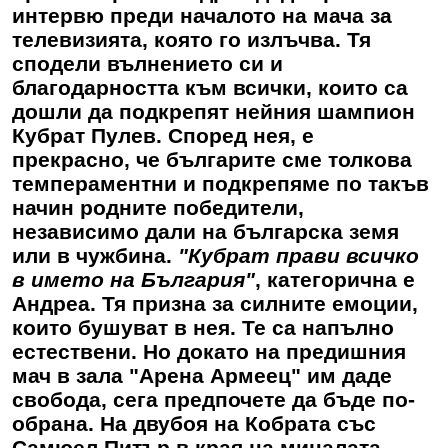
интервю преди началото на мача за
телевизията, която го излъчва. Тя
сподели вълнението си и
благодарността към всички, които са
дошли да подкрепят нейния шампион
Кубрат Пулев. Според нея, е
прекрасно, че българите сме толкова
темпераментни и подкрепяме по такъв
начин родните победители,
независимо дали на българска земя
или в чужбина.
"Кубрат прави всичко
в името на България"
, категорична е
Андреа
. Тя призна за силните емоции,
които бушуват в нея. Те са напълно
естествени. Но докато на предишния
мач в зала "Арена Армеец" им даде
свобода, сега предпочете да бъде по-
обрана. На двубоя на Кобрата със
Самюел Питър в края на миналата