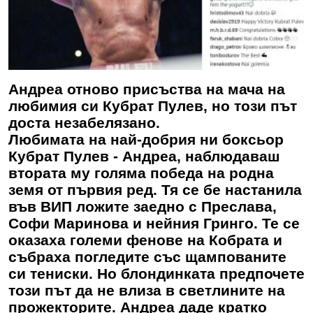
Андреа отново присъства на мача на
любимия си Кубрат Пулев, но този път
доста незабелязано.
Любимата на най-добрия ни боксьор
Кубрат Пулев -
Андреа
, наблюдаваш
втората му голяма победа на родна
земя от първия ред. Тя се бе настанила
във ВИП ложите заедно с Преслава,
Софи Маринова и нейния Гринго. Те се
оказаха големи фенове на Кобрата и
събраха погледите със щампованите
си тениски. Но блондинката предпочете
този път да не влиза в светлините на
прожекторите.
Андреа
даде кратко