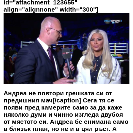
id="attachment_123655"
align="alignnone" width="300"]
Андреа не повтори грешката си от
предишния мач[/caption] Сега тя се
появи пред камерите само за да каже
няколко думи и чинно изгледа двубоя
от мястото си.
Андреа
бе снимана само
в близък план, но не и в цял ръст. А