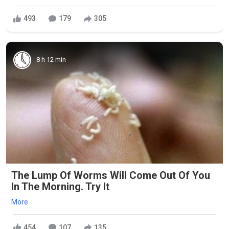
493
179
305
8 h 12 min
The Lump Of Worms Will Come Out Of You
In The Morning. Try It
More
454
107
135