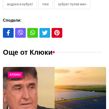
андреа и кубрат
new
кубрат пулев мач
Сподели:
Още от Клюки
КЛЮКИ