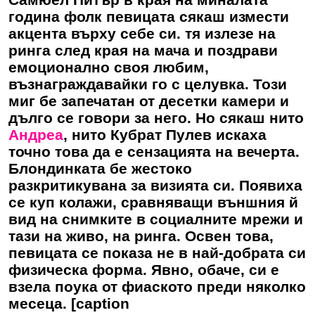
година фолк певицата сякаш измести
акцента върху себе си. тя излезе на
ринга след края на мача и поздрави
емоционално своя любим,
възнаграждавайки го с целувка. Този
миг бе запечатан от десетки камери и
дълго се говори за него. Но сякаш нито
Андреа
, нито Кубрат Пулев искаха
точно това да е сензацията на вечерта.
Блондинката бе жестоко
разкритикувана за визията си. Появиха
се куп колажи, сравняващи външния й
вид на снимките в социалните мрежи и
тази на живо, на ринга. Освен това,
певицата се показа не в най-добрата си
физическа форма. Явно, обаче, си е
взела поука от фиаското преди няколко
месеца. [caption