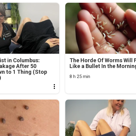
st in Columbus:
The Horde Of Worms Will F
akage After 50
Like a Bullet In the Mornin
n to 1 Thing (Stop
8 h 25 min
)