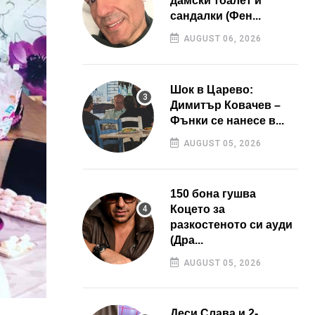
дамски тоалет и
сандалки (Фен...
AUGUST 06, 2026
Шок в Царево:
Димитър Ковачев –
Фънки се нанесе в...
AUGUST 05, 2026
150 бона гушва
Коцето за
разкостеното си ауди
(Дра...
AUGUST 05, 2026
Деси Слава и 2-