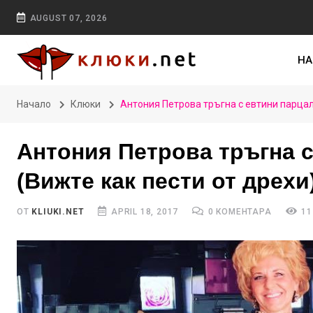
AUGUST 07, 2026
НА
Начало
Клюки
Антония Петрова тръгна с евтини парцал
Антония Петрова тръгна с
(Вижте как пести от дрехи
ОТ
KLIUKI.NET
APRIL 18, 2017
0 КОМЕНТАРА
11