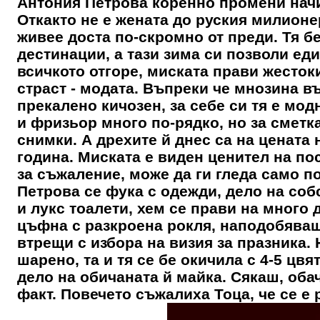
Антония Петрова коренно промени начи
Откакто не е жената до руския милионе
живее доста по-скромно от преди. Тя бе
дестинации, а тази зима си позволи ед
всичкото отгоре, миската прави жесток
страст - модата. Въпреки че мнозина в
прекалено кичозен, за себе си тя е мо
и фризьор много по-рядко, но за сметк
снимки. А дрехите й днес са на цената 
година. Миската е виден ценител на по
за съжаление, може да ги гледа само п
Петрова
се фука с одежди, дело на собс
и лукс тоалети, хем се прави на много
цъфна с разкроена рокля, наподобява
втрещи с избора на визия за празника. 
шарено, та и тя се бе окичила с 4-5 цв
дело на обичаната й майка. Сякаш, оба
факт. Повечето съжалиха Тоца, че се е 