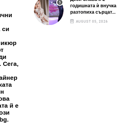
годишната ѝ внучка
разтопиха сърцат...
ични
AUGUST 05, 2026
 си
аникюр
от
ди
 Сега,
зайнер
ката
ин
ова
та й е
ози
bg.