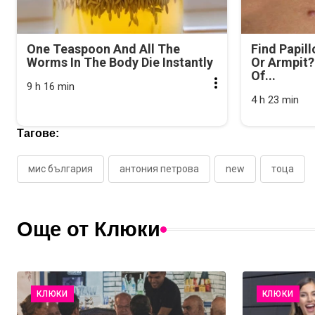
One Teaspoon And All The
Find Papil
Worms In The Body Die Instantly
Or Armpit? 
Of...
9 h 16 min
4 h 23 min
Тагове:
мис българия
антония петрова
new
тоца
Още от Клюки
КЛЮКИ
КЛЮКИ