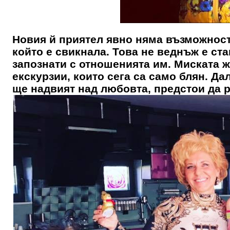
Новия й приятел явно няма възможност 
който е свикнала. Това не веднъж е ст
запознати с отношенията им. Миската ж
екскурзии, които сега са само блян. Д
ще надвият над любовта, предстои да 