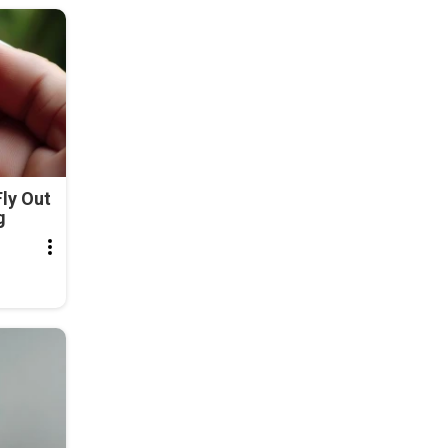
ly Out
g