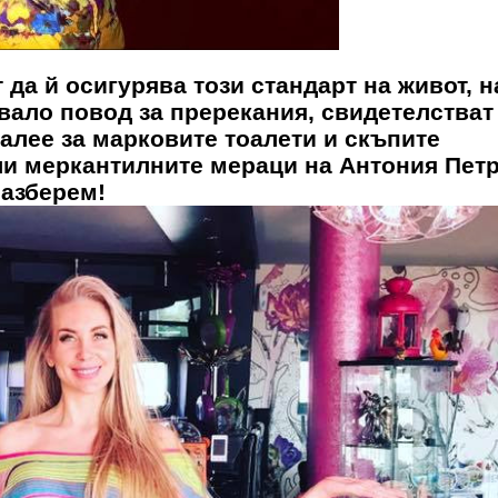
да й осигурява този стандарт на живот, н
авало повод за пререкания, свидетелстват
алее за марковите тоалети и скъпите
али меркантилните мераци на
Антония Пет
разберем!