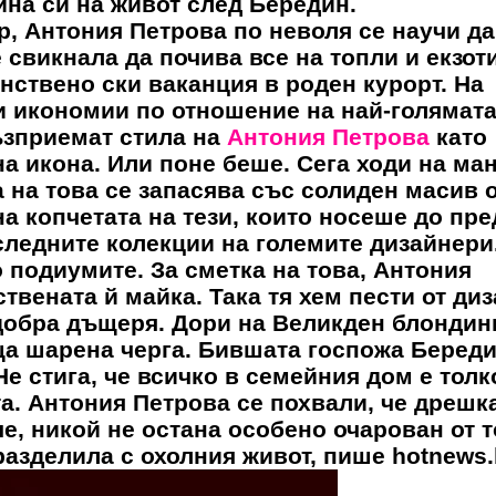
на си на живот след Бередин.
р,
Антония Петрова
по неволя се научи да
 свикнала да почива все на топли и екзот
инствено ски ваканция в роден курорт. На
и икономии по отношение на най-голямата
ъзприемат стила на
Антония Петрова
като
дна икона. Или поне беше. Сега ходи на м
а на това се запасява със солиден масив 
на копчетата на тези, които носеше до пре
следните колекции на големите дизайнери.
о подиумите. За сметка на това,
Антония
твената й майка. Така тя хем пести от ди
 добра дъщеря. Дори на Великден блондин
ща шарена черга. Бившата госпожа Беред
Не стига, че всичко в семейния дом е толк
ята. Антония Петрова се похвали, че дрешка
че, никой не остана особено очарован от т
разделила с охолния живот, пише hotnews.