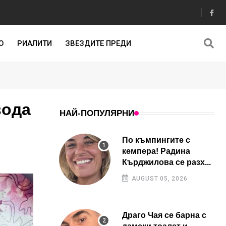
О
РИАЛИТИ
ЗВЕЗДИТЕ ПРЕДИ
вода
НАЙ-ПОПУЛЯРНИ
По къмпингите с
кемпера! Радина
Кърджилова се разх...
AUGUST 05, 2026
Драго Чая се барна с