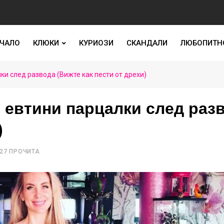
ЧАЛО
КЛЮКИ
КУРИОЗИ
СКАНДАЛИ
ЛЮБОПИТН
ки след развода (Вижте как пести от дрехи)
 евтини парцалки след раз
)
27 ПРОЧИТА