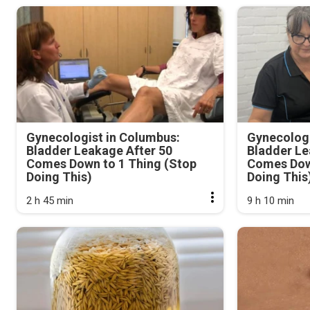
Gynecologist in Columbus:
Gynecologi
Bladder Leakage After 50
Bladder Le
Comes Down to 1 Thing (Stop
Comes Dow
Doing This)
Doing This
2 h 45 min
9 h 10 min