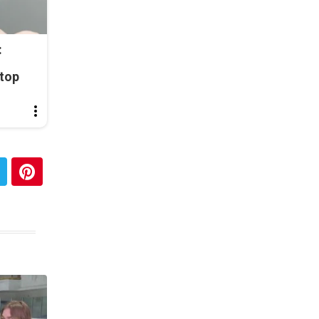
:
top