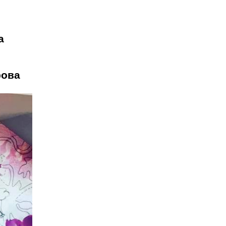
а
рова