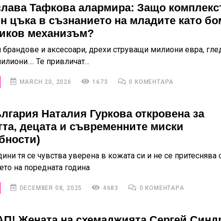
лава Тафкова алармира: Защо комплекс
н цъка в съзнанието на младите като бо
иков механизъм?
 брандове и аксесоари, дрехи струващи милиони евра, гл
илиони…. Те привличат...
MARCH 20, 2026
1673
0 КОМЕНТАРА
лгария Наталия Гуркова откровена за
тта, децата и съвременните миски
бности)
дини тя се чувства уверена в кожата си и не се притеснява 
ето на поредната година
DECEMBER 08, 2025
4683
0 КОМЕНТАРА
АП! Жената на схемаджията Сергей Синд