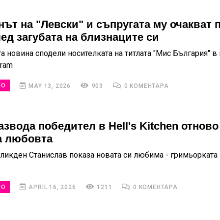
нът на "Левски" и съпругата му очакват 
лед загубата на близнаците си
а новина сподели носителката на титлата "Мис България" в
gram
НО
MAY 13, 2026
903
0 КОМЕНТАРА
звода победител в Hell's Kitchen отново
а любовта
ликден Станислав показа новата си любима - гримьорката
НО
APRIL 16, 2026
1211
0 КОМЕНТАРА