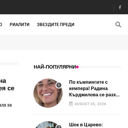
О
РИАЛИТИ
ЗВЕЗДИТЕ ПРЕДИ
НАЙ-ПОПУЛЯРНИ
на
По къмпингите с
ея се
кемпера! Радина
Кърджилова се разх...
AUGUST 05, 2026
ала за
Шок в Царево: