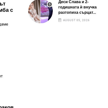
Деси Слава и 2-
ът
годишната ѝ внучка
мба с
разтопиха сърцат...
AUGUST 05, 2026
едаме
от
раков