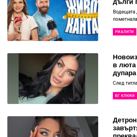
дълги 
Водещата 
пометнал
РИАЛИТИ
Новоиз
в люта
дупара
След титл
БГ КЛЮКИ
Детрон
завърт
преква