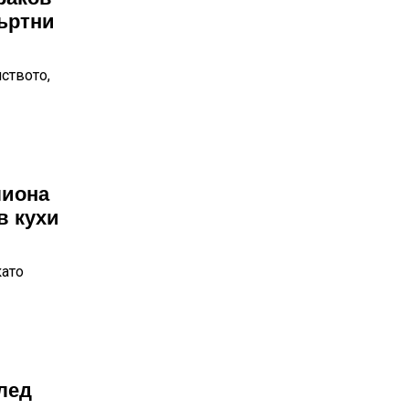
ъртни
ството,
лиона
в кухи
като
лед