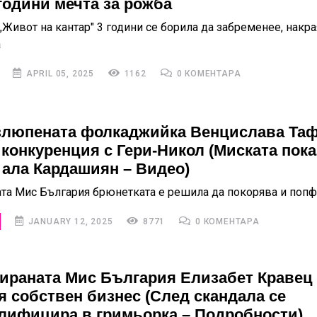
години мечта за рожба
„Живот на кантар" 3 години се борила да забременее, накра
а
APRIL 05, 2025
1162
0 КОМЕНТАРА
люпената фолкаджийка Венцислава Та
 конкуренция с Гери-Никол (Миската пока
 ала Кардашиян – Видео)
ата Мис България брюнетката е решила да покорява и поп
JANUARY 12, 2025
8771
0 КОМЕНТАРА
ираната Мис България Елизабет Кравец
я собствен бизнес (След скандала се
лифицира в гримьорка – Подробности)