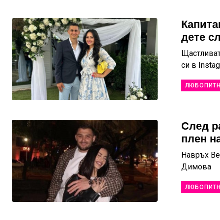
Капита
дете с
Щастливат
си в Insta
ЛЮБОПИТ
След ра
плен н
Навръх Ве
Димова
ЛЮБОПИТ