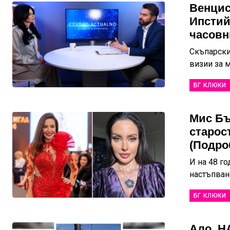
Венцис
Ипстий
часовн
Скъпарски
визии за м
БГ КЛЮКИ
Мис Бъ
старос
(Подро
И на 48 го
настъпван
БГ КЛЮКИ
Ало, Н