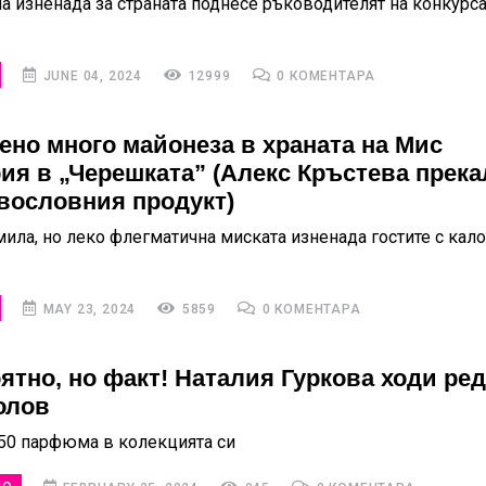
а изненада за страната поднесе ръководителят на конкурс
JUNE 04, 2024
12999
0 КОМЕНТАРА
ено много майонеза в храната на Мис
ия в „Черешката” (Алекс Кръстева прека
вословния продукт)
мила, но леко флегматична миската изненада гостите с кал
MAY 23, 2024
5859
0 КОМЕНТАРА
ятно, но факт! Наталия Гуркова ходи ре
олов
50 парфюма в колекцията си