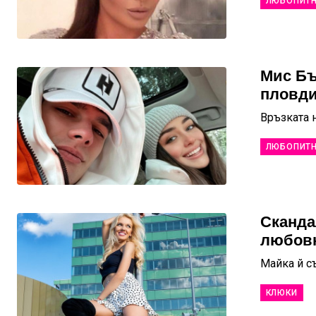
ЛЮБОПИТ
Мис Бъ
пловди
Връзката 
ЛЮБОПИТ
Сканда
любовн
Майка й с
КЛЮКИ