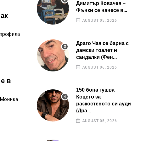
Димитър Ковачев –
Фънки се нанесе в...
пак
AUGUST 05, 2026
 профила
Драго Чая се барна с
дамски тоалет и
сандалки (Фен...
AUGUST 06, 2026
 е в
150 бона гушва
Коцето за
 Моника
разкостеното си ауди
(Дра...
AUGUST 05, 2026