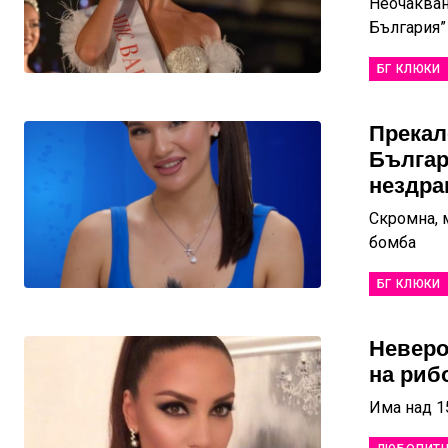
Неочакван
България”
БГ КЛЮКИ
Прекал
Българ
нездра
Скромна, 
бомба
БГ КЛЮКИ
Неверо
на риб
Има над 1