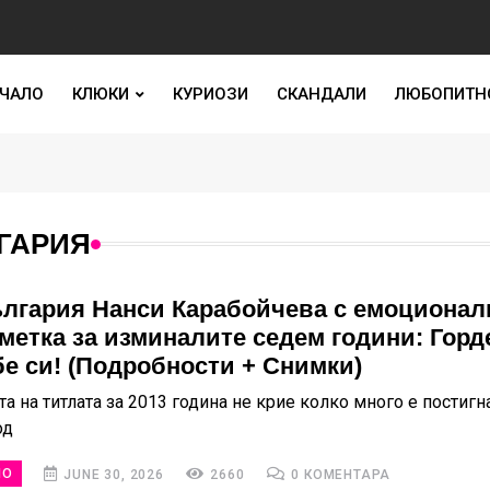
ЧАЛО
КЛЮКИ
КУРИОЗИ
СКАНДАЛИ
ЛЮБОПИТН
ГАРИЯ
лгария Нанси Карабойчева с емоционал
метка за изминалите седем години: Горд
бе си! (Подробности + Снимки)
а на титлата за 2013 година не крие колко много е постигн
од
НО
JUNE 30, 2026
2660
0 КОМЕНТАРА