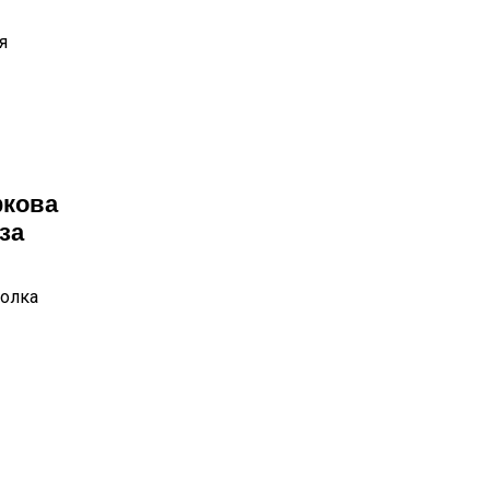
я
фкова
за
фолка