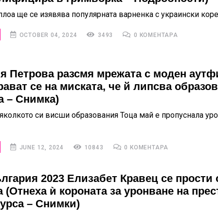
плоа ще се изявява популярната варненка с украински кор
OCTOBER 04, 2024
3493
0 КОМЕНТАРА
я Петрова разсмя мрежата с моден аутф
рават се на миската, че й липсва образо
а – Снимка)
яколкото си висши образования Тоца май е пропуснала уро
JUNE 12, 2024
10843
0 КОМЕНТАРА
лгария 2023 Елизабет Кравец се прости 
а (Отнеха ѝ короната за уронване на пре
курса – Снимки)