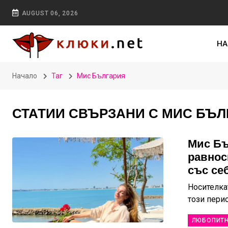
AUGUST 06, 2026
НА
Начало
Таг
Мис България
СТАТИИ СВЪРЗАНИ С МИС БЪЛ
Мис Бъ
равнос
със се
Носителкат
този пери
ЛЮБОПИТ