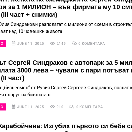
ри за 1 МИЛИОН – във фирмата му 10 см
(III част + снимки)
Юлия Синдракови разполагат с милиони от схеми в строител
тват над 10 човешки живота
НО
JUNE 11, 2025
2149
0 КОМЕНТАРА
ът Сергей Синдраков с автопарк за 5 ми
плата 3000 лева – чували с пари потъват 
II част)
т „бизнесмен“ от Русия Сергей Сергеев Синдраков, познат 
 съпруг на бившата н...
НО
JUNE 11, 2025
910
0 КОМЕНТАРА
Карабойчева: Изгубих първото си бебе с