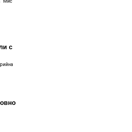
а “Мис
ли с
орийна
довно