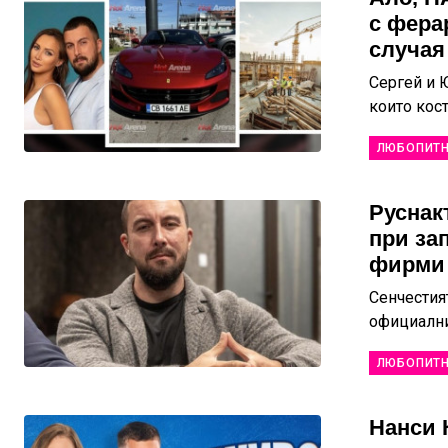
с фера
случая 
Сергей и 
които кос
ЛЮБОПИТ
Руснак
при за
фирми (
Сенчестия
официалния
ЛЮБОПИТ
Нанси 