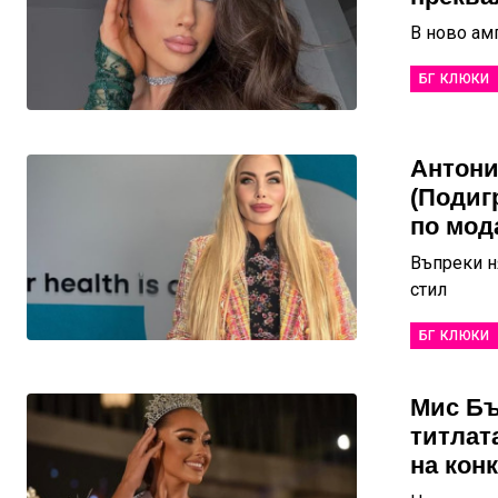
В ново ам
БГ КЛЮКИ
Антони
(Подиг
по мод
Въпреки н
стил
БГ КЛЮКИ
Мис Бъ
титлат
на кон