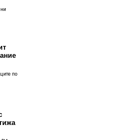
ени
ит
вание
ците по
с
стижа