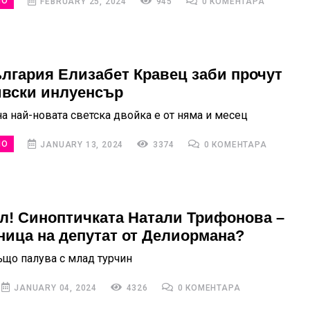
НО
FEBRUARY 25, 2024
945
0 КОМЕНТАРА
лгария Елизабет Кравец заби прочут
вски инлуенсър
на най-новата светска двойка е от няма и месец
НО
JANUARY 13, 2024
3374
0 КОМЕНТАРА
л! Синоптичката Натали Трифонова –
ица на депутат от Делиормана?
ъщо палува с млад турчин
JANUARY 04, 2024
4326
0 КОМЕНТАРА