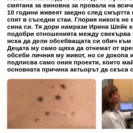
смятана за виновна за провала на всич
10 години живеят заедно след смъртта 
спят в съседни стаи. Глория никога не
сина си. Тя дори намрази Ирина Шейк к
подобри отношенията между свекърва и
иска да дели обсебващата си обич към 
Децата му само щяха да отнемат от врем
обсеби личния му живот, но се докопа и
подписва само ония проекти, които май
основната причина актьорът да скъс