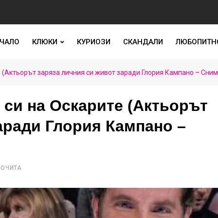
ЧАЛО
КЛЮКИ
КУРИОЗИ
СКАНДАЛИ
ЛЮБОПИТН
е (Актьорът заряза личния си живот заради Глория Кампано – Сним
 си на Оскарите (Актьорът
аради Глория Кампано –
РОЧИТА