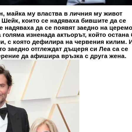
н, майка му властва в личния му живот
 Шейк, които се надяваха бившите да се
се надяваха да се появят заедно на церем
 голяма изненада актьорът, който остана 
, с която дефилира на червения килим. И
то заедно отглеждат дъщеря си Леа са се
рение да афишира връзка с друга жена.