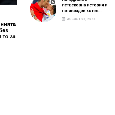
петвековна история и
петзвезден хотел...
AUGUST 06, 2026
онията
без
 то за