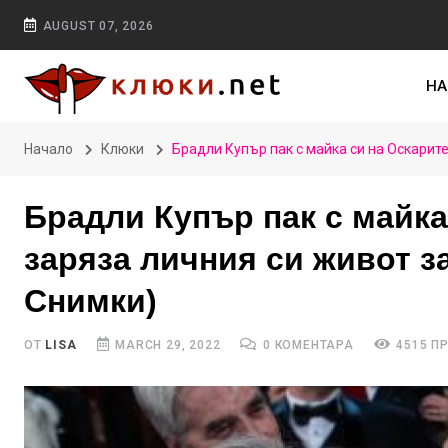
AUGUST 07, 2026
НА
Начало
Клюки
Брадли Купър пак с майка си на Оскарит
Брадли Купър пак с майка
заряза личния си живот з
Снимки)
ОТ
LISA
MARCH 29, 2022
0 КОМЕНТАРА
4515 П