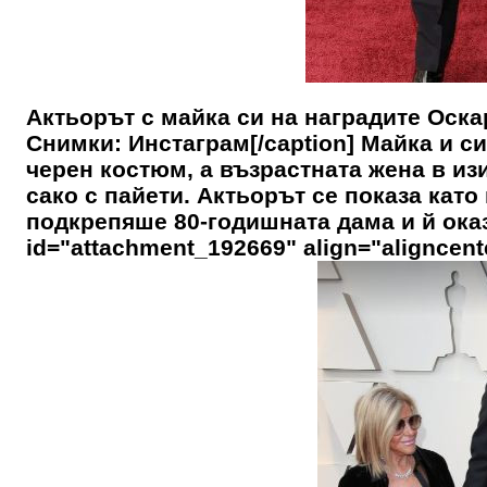
Актьорът с майка си на наградите Оска
Снимки: Инстаграм[/caption] Майка и с
черен костюм, а възрастната жена в из
сако с пайети. Актьорът се показа като
подкрепяше 80-годишната дама и й оказ
id="attachment_192669" align="aligncent