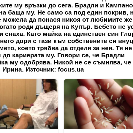
ките му връзки до сега. Брадли и Кампано
на баща му. Не само са под един покрив, 
 е можела да понася никоя от любимите же
огато роди дъщеря на Купър. Бебето не у
 снаха. Като майка на единствен син Гло
него дори с тази към собствените си внуц
ето, което трябва да отделя за нея. Тя н
 до кариерата му. Говори се, че Брадли
ка му одобрява. Никой не се съмнява, че 
а с Ирина. Източник: focus.ua