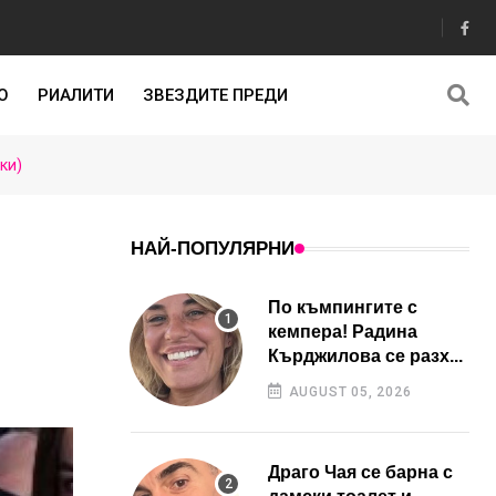
О
РИАЛИТИ
ЗВЕЗДИТЕ ПРЕДИ
ки)
НАЙ-ПОПУЛЯРНИ
По къмпингите с
кемпера! Радина
Кърджилова се разх...
AUGUST 05, 2026
Драго Чая се барна с