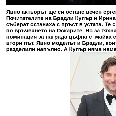
Явно актьорът ще си остане вечен ерге
Почитателите на Брадли Купър и Ирина
съберат останаха с пръст в устата. Те 
по връчването на Оскарите. Но за тяхна
номинация за награда цъфна с майка си
втори път. Явно моделът и Брадли, кои
разделили напълно. А Купър няма наме