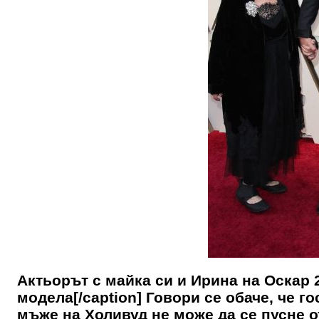
Актьорът с майка си и Ирина на Оскар 
модела[/caption] Говори се обаче, че г
мъже на Холивуд не може да се пусне о