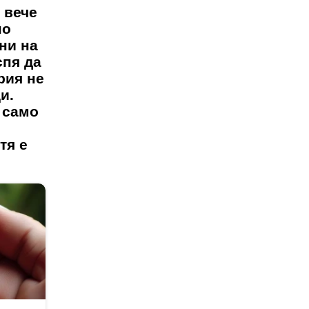
 вече
но
ни на
спя да
рия не
и.
е само
тя е