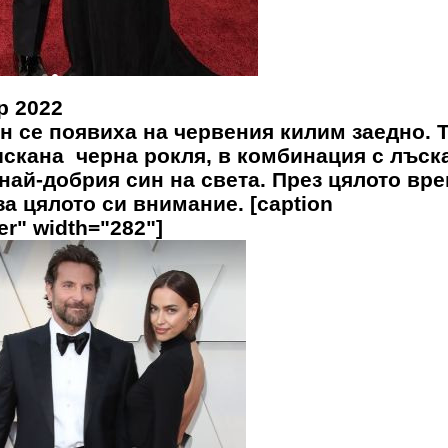
р 2022
ин се появиха на червения килим заедно. 
искана черна рокля, в комбинация с лъск
 най-добрия син на света. През цялото вр
а цялото си внимание. [caption
er" width="282"]