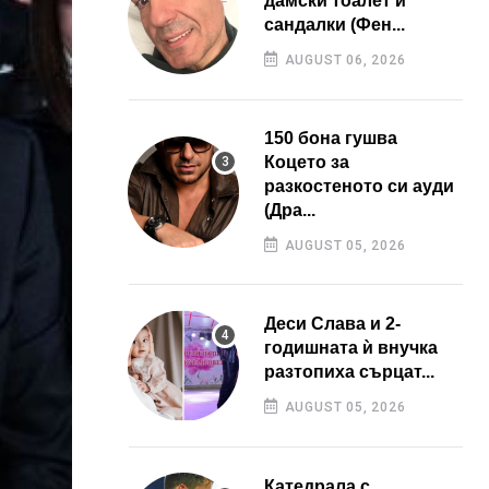
дамски тоалет и
сандалки (Фен...
AUGUST 06, 2026
150 бона гушва
Коцето за
разкостеното си ауди
(Дра...
AUGUST 05, 2026
Деси Слава и 2-
годишната ѝ внучка
разтопиха сърцат...
AUGUST 05, 2026
Катедрала с