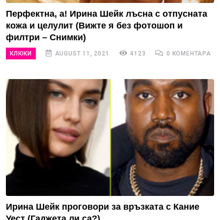
Перфектна, а! Ирина Шейк лъсна с отпусната
кожа и целулит (Вижте я без фотошоп и
филтри – Снимки)
КЛЮКИ
AUGUST 11, 2021
4123
0 КОМЕНТАРА
Ирина Шейк проговори за връзката с Кание
Уест (Гаджета ли са?)