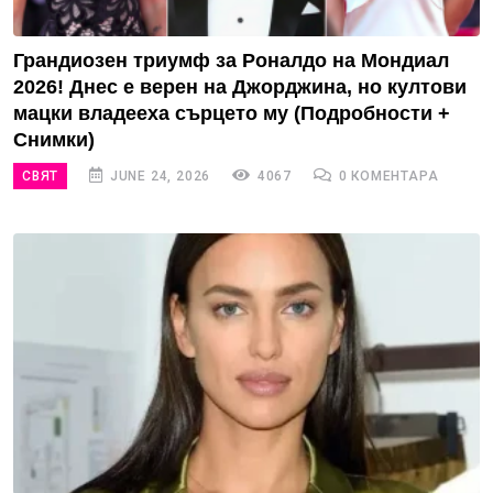
Грандиозен триумф за Роналдо на Мондиал
2026! Днес е верен на Джорджина, но култови
мацки владееха сърцето му (Подробности +
Снимки)
СВЯТ
JUNE 24, 2026
4067
0 КОМЕНТАРА