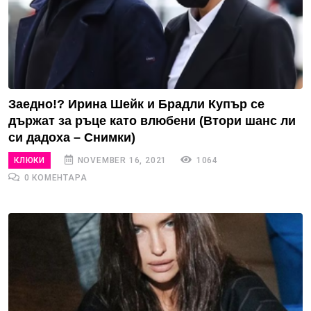
Заедно!? Ирина Шейк и Брадли Купър се
държат за ръце като влюбени (Втори шанс ли
си дадоха – Снимки)
КЛЮКИ
NOVEMBER 16, 2021
1064
0 КОМЕНТАРА