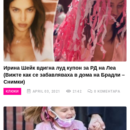
Ирина Шейк вдигна луд купон за РД на Леа
(Вижте как се забавляваха в дома на Брадли –
Снимки)
КЛЮКИ
APRIL 03, 2021
2142
0 КОМЕНТАРА