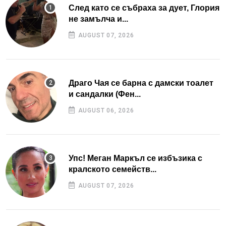
След като се събраха за дует, Глория
не замълча и...
AUGUST 07, 2026
Драго Чая се барна с дамски тоалет
и сандалки (Фен...
AUGUST 06, 2026
Упс! Меган Маркъл се избъзика с
кралското семейств...
AUGUST 07, 2026