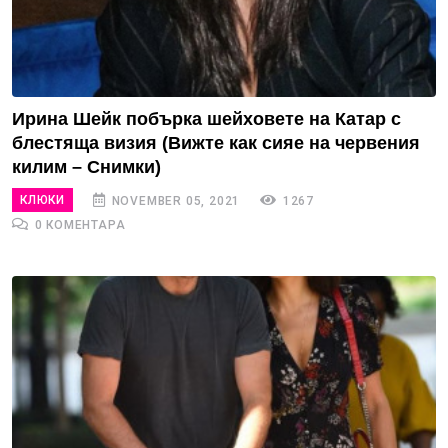
Ирина Шейк побърка шейховете на Катар с
блестяща визия (Вижте как сияе на червения
килим – Снимки)
КЛЮКИ
NOVEMBER 05, 2021
1267
0 КОМЕНТАРА