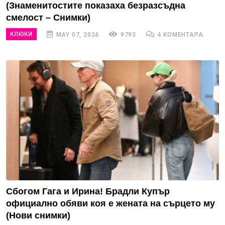
(Знаменитостите показаха безразсъдна
смелост – Снимки)
КЛЮКИ
MAY 07, 2024
9793
4 КОМЕНТАРА
Сбогом Гага и Ирина! Брадли Купър
официално обяви коя е жената на сърцето му
(Нови снимки)