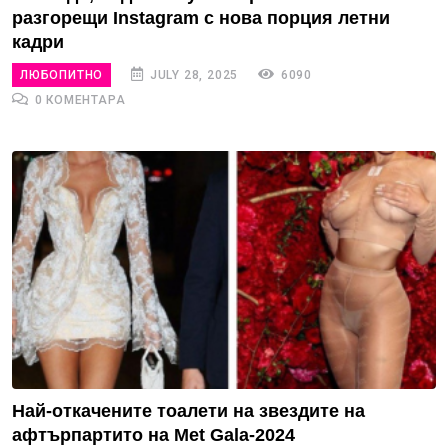
разгорещи Instagram с нова порция летни
кадри
ЛЮБОПИТНО
JULY 28, 2025
6090
0 КОМЕНТАРА
Най-откаченитe тоалети на звездите на
афтърпартито на Met Gala-2024