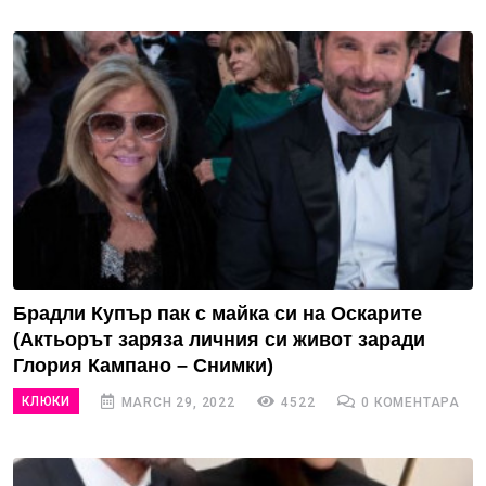
Брадли Купър пак с майка си на Оскарите
(Актьорът заряза личния си живот заради
Глория Кампано – Снимки)
КЛЮКИ
MARCH 29, 2022
4522
0 КОМЕНТАРА