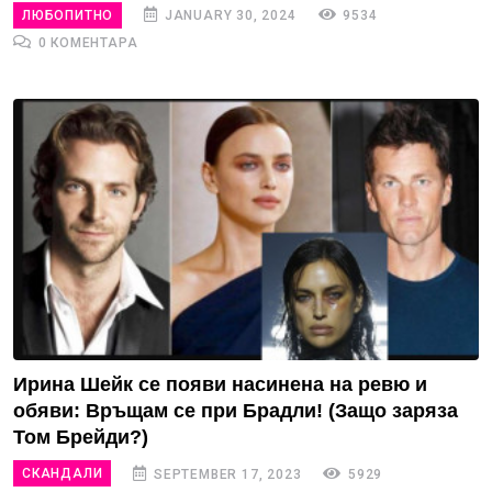
ЛЮБОПИТНО
JANUARY 30, 2024
9534
0 КОМЕНТАРА
Ирина Шейк се появи насинена на ревю и
обяви: Връщам се при Брадли! (Защо заряза
Том Брейди?)
СКАНДАЛИ
SEPTEMBER 17, 2023
5929