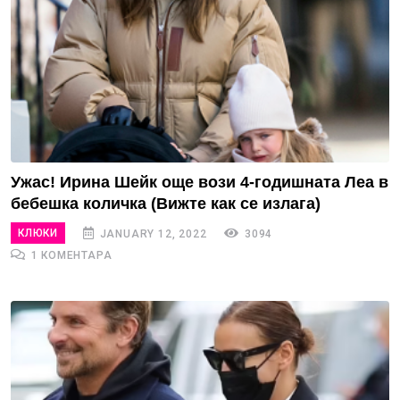
Ужас! Ирина Шейк още вози 4-годишната Леа в
бебешка количка (Вижте как се излага)
КЛЮКИ
JANUARY 12, 2022
3094
1 КОМЕНТАРА