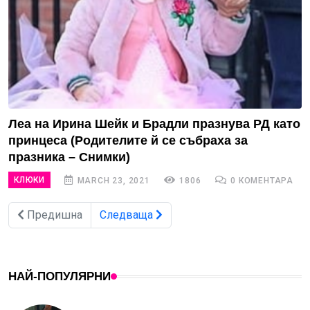
Леа на Ирина Шейк и Брадли празнува РД като
принцеса (Родителите й се събраха за
празника – Снимки)
КЛЮКИ
MARCH 23, 2021
1806
0 КОМЕНТАРА
Предишна
Следваща
НАЙ-ПОПУЛЯРНИ