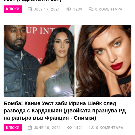
КЛЮКИ
JULY 17, 2021
1239
0 КОМЕНТАРА
Бомба! Кание Уест заби Ирина Шейк след
развода с Кардашиян (Двойката празнува РД
на рапъра във Франция - Снимки)
КЛЮКИ
JUNE 10, 2021
1421
0 КОМЕНТАРА