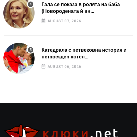
Гала се показа в ролята на баба
(Новородената ѝ вн...
AUGUST 07, 2026
Катедрала с петвековна история и
петзвезден хотел...
AUGUST 06, 2026