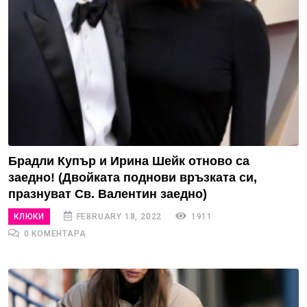
Брадли Купър и Ирина Шейк отново са
заедно! (Двойката поднови връзката си,
празнуват Св. Валентин заедно)
КЛЮКИ
FEBRUARY 18, 2022
1911
0 КОМЕНТАРА