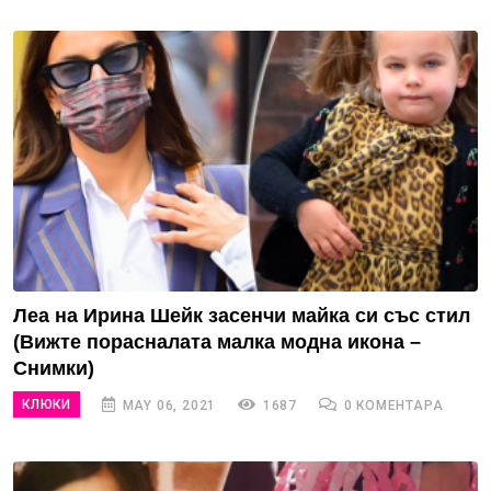
Леа на Ирина Шейк засенчи майка си със стил
(Вижте порасналата малка модна икона –
Снимки)
КЛЮКИ
MAY 06, 2021
1687
0 КОМЕНТАРА