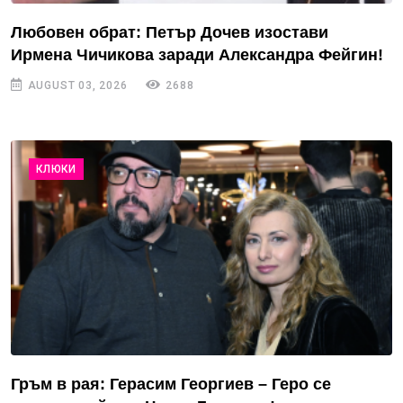
Любовен обрат: Петър Дочев изостави
Ирмена Чичикова заради Александра Фейгин!
AUGUST 03, 2026
2688
КЛЮКИ
Гръм в рая: Герасим Георгиев – Геро се