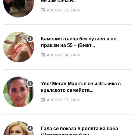
не замълча и...
AUGUST 07, 2026
Камелия лъсна без сутиен и по
прашки на 55 – (Вижт...
AUGUST 08, 2026
Упс! Меган Маркъл се избъзика с
кралското семейств...
AUGUST 07, 2026
Гала се показа в ролята на баба