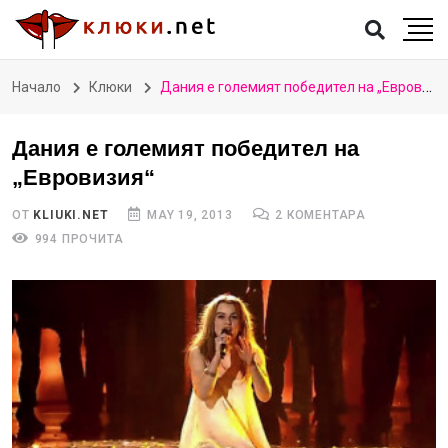
Начало
Клюки
Дания е големият победител на „Евровизия“
Дания е големият победител на
„Евровизия“
ОТ
KLIUKI.NET
MAY 19, 2013
2 КОМЕНТАРА
994 ПРОЧИТА