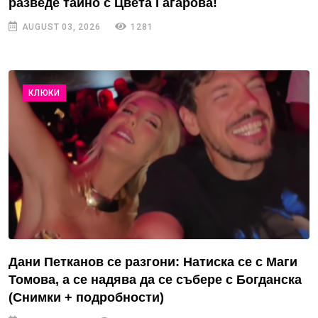
разведе тайно с Цвета Гагарова!
AUGUST 03, 2026
1281
КЛЮКИ
Дани Петканов се разгони: Натиска се с Маги
Томова, а се надява да се събере с Богданска
(Снимки + подробности)