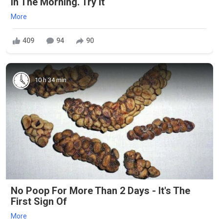
In The Morning. Try It
More
409
94
90
10 h 34 min
No Poop For More Than 2 Days - It's The
First Sign Of
More