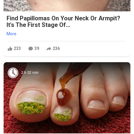
Find Papillomas On Your Neck Or Armpit?
It's The First Stage Of...
More
233
39
236
2 h 52 min