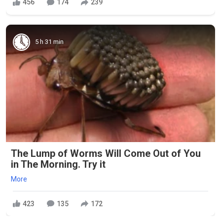
456
174
239
5 h 31 min
The Lump of Worms Will Come Out of You
in The Morning. Try it
More
423
135
172