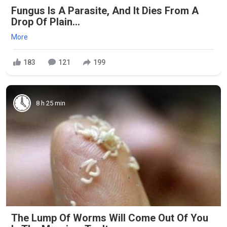
Fungus Is A Parasite, And It Dies From A
Drop Of Plain...
More
183
121
199
8 h 25 min
The Lump Of Worms Will Come Out Of You