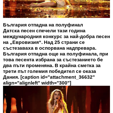
България отпадна на полуфинал
Датска песен спечели тази година
международния конкурс за най-добра песен
на „Евровизия“. Над 25 страни се
състезаваха в оспорвана надпревара.
България отпадна още на полуфинала, при
това песента избрана за състезанието бе
два пъти променяна. В крайна сметка за
трети път големия победител се оказа
Дания. [caption id="attachment_36632"
align="alignleft" width="300"]