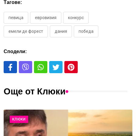
Тагове:
певица
евровизия
конкурс
емели де форест
дания
победа
Сподели:
Още от Клюки
КЛЮКИ