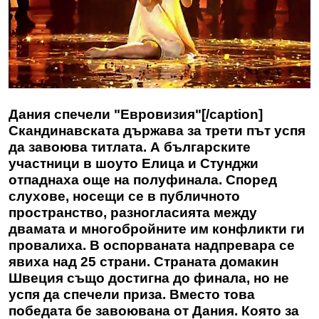
Дания спечели "Евровизия"[/caption]
Скандинавската държава за трети път успя
да завоюва титлата. А българските
участници в шоуто Елица и Стунджи
отпаднаха още на полуфинала. Според
слухове, носещи се в публичното
пространство, разногласията между
двамата и многобройните им конфликти ги
провалиха. В оспорваната надпревара се
явиха над 25 страни. Страната домакин
Швеция също достигна до финала, но не
успя да спечели приза. Вместо това
победата бе завоювана от Дания. Която за