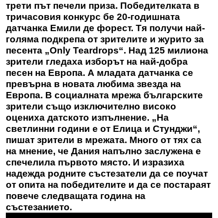
трети път печели приза. Победителката в
тричасовия конкурс бе 20-годишната
датчанка Емили де форест. Тя получи най-
голяма подкрепа от зрителите и журито за
песента „Only Teardrops“. Над 125 милиона
зрители гледаха изборът на най-добра
песен на Европа. А младата датчанка се
превърна в новата любима звезда на
Европа. В социалната мрежа българските
зрители също изключително високо
оцениха датското изпълнение. „На
светлинни години е от Елица и Стунджи“,
пишат зрители в мрежата. Много от тях са
на мнение, че Дания напълно заслужена е
спечелила първото място. И изразиха
надежда родните състезатели да се поучат
от опита на победителите и да се постараят
повече следващата година на
състезанието.