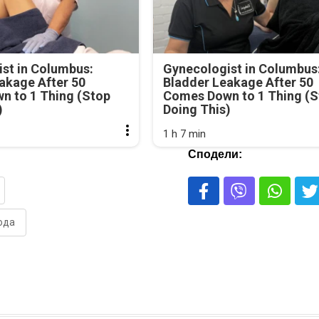
st in Columbus:
Gynecologist in Columbus
akage After 50
Bladder Leakage After 50
n to 1 Thing (Stop
Comes Down to 1 Thing (S
)
Doing This)
1 h 7 min
Сподели:
ода