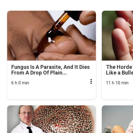
Fungus Is A Parasite, And It Dies
The Horde 
From A Drop Of Plain...
Like a Bull
6 h 0 min
11 h 10 min