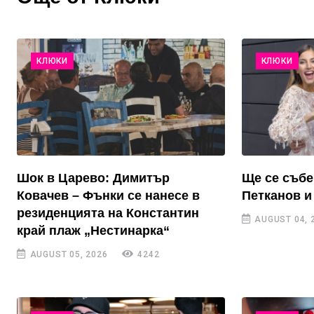
КЛЮКИ
КЛЮКИ
Шок в Царево: Димитър
Ще се събе
Ковачев – Фънки се нанесе в
Петканов и
резиденцията на Константин
AUGUST 04, 
край плаж „Нестинарка“
AUGUST 05, 2026
4242