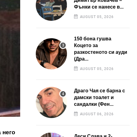
Димитър Ковачев –
Фънки се нанесе в...
AUGUST 05, 2026
150 бона гушва
Коцето за
разкостеното си ауди
(Дра...
AUGUST 05, 2026
Драго Чая се барна с
дамски тоалет и
сандалки (Фен...
AUGUST 06, 2026
 него
Деси Слава и 2-