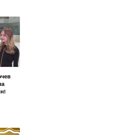
очев
ва
н!