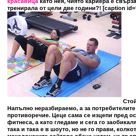
красавица
като нея, чиято кариера е свърз
тренирала от цели две години?! [caption id=
Стой
Напълно неразбираемо, а за потребителите 
противоречие. Цеце сама се изцепи пред ос
фитнеса, а като гледаме и сега го заобикал
така и така е в шоуто, но не го прави, колко