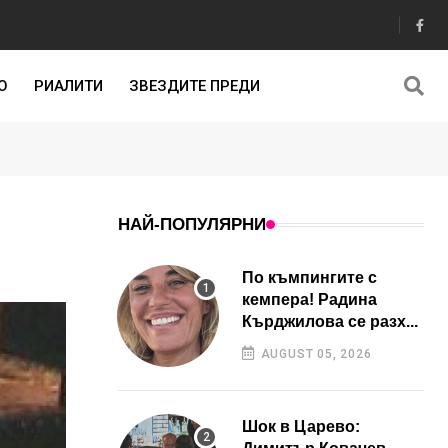
О
РИАЛИТИ
ЗВЕЗДИТЕ ПРЕДИ
НАЙ-ПОПУЛЯРНИ
По къмпингите с
кемпера! Радина
Кърджилова се разх...
AUGUST 05, 2026
Шок в Царево: