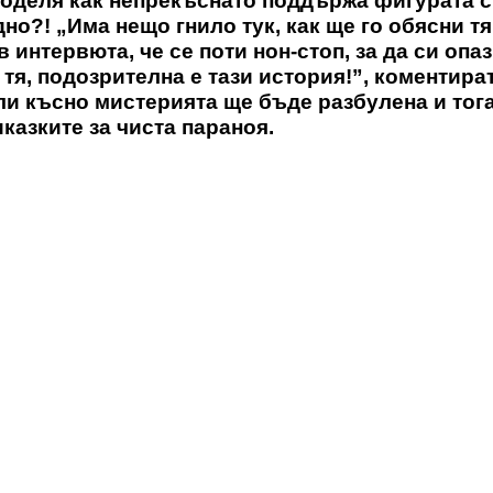
споделя как непрекъснато поддържа фигурата 
дно?! „Има нещо гнило тук, как ще го обясни тя
 интервюта, че се поти нон-стоп, за да си опа
 тя, подозрителна е тази история!”, коментира
ли късно мистерията ще бъде разбулена и тог
иказките за чиста параноя.