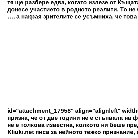
тя ще разбере едва, когато излезе от Къщат
донесе участието в родното реалити. То не б
…, а накрая зрителите се усъмниха, че това
id="attachment_17958" align="alignleft" widt
призна, че от две години не е стъпвала на ф
не е толкова известна, колкото ни беше пре
Kliuki.net
писа за нейното тежко признание, 