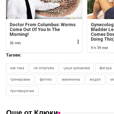
Doctor From Columbus: Worms
Gynecologi
Come Out Of You In The
Bladder Le
Morning!
Comes Dow
Doing This
36 min
9 h 39 min
Тагове:
как така
не спортува
цеце орешкова
фигура
тренировки
фитнес
манекенка
модел
м
противоречие
Още от Клюки