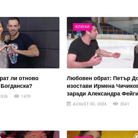
КЛЮКИ
рат ли отново
Любовен обрат: Петър Д
 Богданска?
изостави Ирмена Чичико
заради Александра Фейги
2026
1470
AUGUST 03, 2026
2541