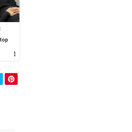
:
top