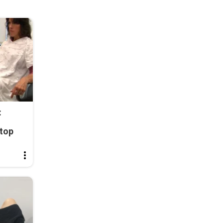
:
top