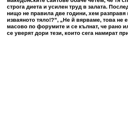
македонските сайтове обаче четем, че тя 
строга диета и усилен труд в залата. После
нищо не правила две години, хем разправя в
изваяното тяло!?”, „Не й вярваме, това не е
масово по форумите и се кълнат, че рано и
се уверят дори тези, които сега намират пр