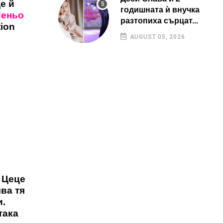
е й
годишната ѝ внучка
еньо
разтопиха сърцат...
tion
AUGUST 05, 2026
Цеце
чва тя
и.
така