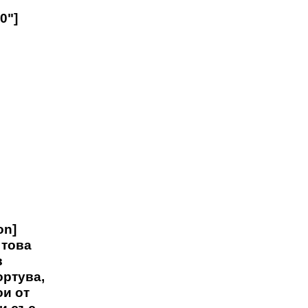
0"]
on]
 това
в
ортува,
ои от