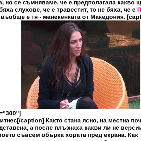
а, но се съмняваме, че е предполагала какво щ
яха слухове, че е травестит, то не бяха, че е
П
 въобще е тя - манекенката от Македония. [cap
h="300"]
итнес[/caption] Както стана ясно, на местна по
дставена, а после плъзнаха какви ли не верси
което съвсем обърка хората пред екрана. Как 