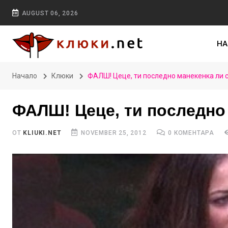
AUGUST 06, 2026
НА
Начало
Клюки
ФАЛШ! Цеце, ти последно манекенка ли с
ФАЛШ! Цеце, ти последно 
ОТ
KLIUKI.NET
NOVEMBER 25, 2012
0 КОМЕНТАРА