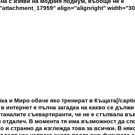
ана с изяви на модния подиум, въобще не е
"attachment_17959" align="alignright" width="30
ка и Миро обаче яко тренират в Къщата[/capti
в интернет е пълна загадка на какво се дължи
таналите съквартиранти, че не е стъпвала въ
я отдалеч. В момента тя има възможност да сп
то и странно да изглежда това за всички. В няк