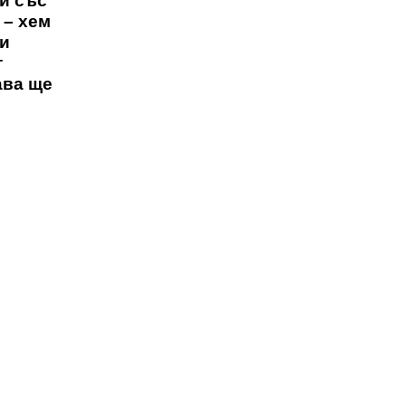
си със
 – хем
зи
т
ава ще