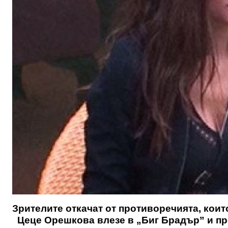
Зрителите откачат от противоречията, кои
Цеце Орешкова влезе в „Биг Брадър” и пре