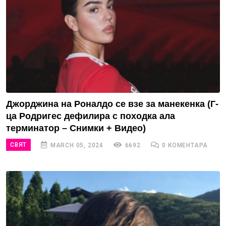
Джорджина на Роналдо се взе за манекенка (Г-
ца Родригес дефилира с походка ала
терминатор – Снимки + Видео)
СВЯТ
MARCH 05, 2024
6692
0 КОМЕНТАРА