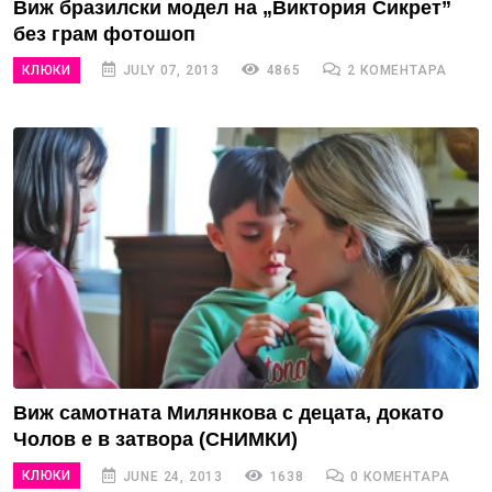
Виж бразилски модел на „Виктория Сикрет”
без грам фотошоп
КЛЮКИ
JULY 07, 2013
4865
2 КОМЕНТАРА
Виж самотната Милянкова с децата, докато
Чолов е в затвора (СНИМКИ)
КЛЮКИ
JUNE 24, 2013
1638
0 КОМЕНТАРА