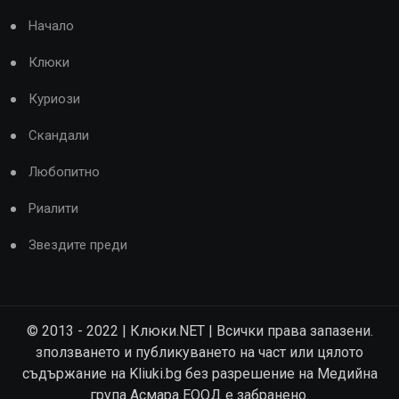
Начало
Клюки
Куриози
Скандали
Любопитно
Риалити
Звездите преди
© 2013 - 2022 | Клюки.NET | Всички права запазени.
зползването и публикуването на част или цялото
съдържание на Kliuki.bg без разрешение на Медийна
група Асмара ЕООД е забранено.