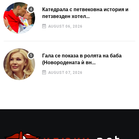
Катедрала с петвековна история и
петзвезден хотел...
AUGUST 06, 2026
Гала се показа в ролята на баба
(Новородената ѝ вн...
AUGUST 07, 2026