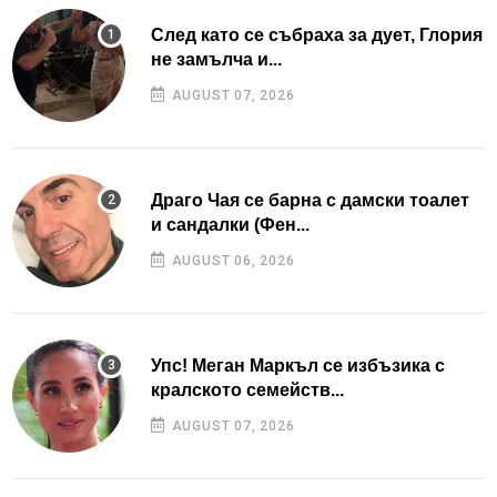
След като се събраха за дует, Глория
не замълча и...
AUGUST 07, 2026
Драго Чая се барна с дамски тоалет
и сандалки (Фен...
AUGUST 06, 2026
Упс! Меган Маркъл се избъзика с
кралското семейств...
AUGUST 07, 2026