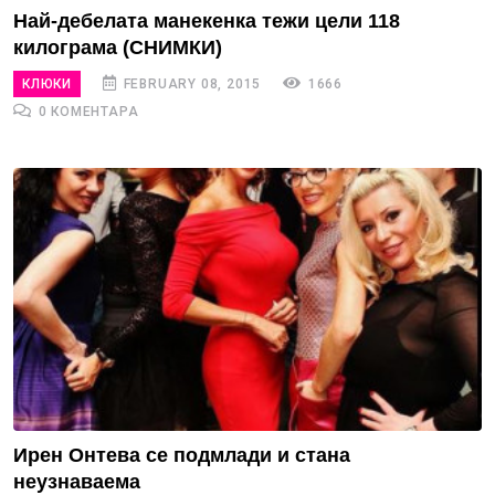
Най-дебелата манекенка тежи цели 118
килограма (СНИМКИ)
КЛЮКИ
FEBRUARY 08, 2015
1666
0 КОМЕНТАРА
Ирен Онтева се подмлади и стана
неузнаваема