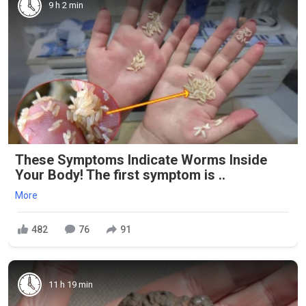
9 h 2 min
These Symptoms Indicate Worms Inside
Your Body! The first symptom is ..
More
482
76
91
11 h 19 min