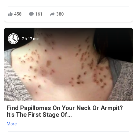
458
161
380
7 h 17 min
Find Papillomas On Your Neck Or Armpit?
It's The First Stage Of...
More