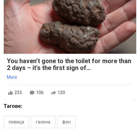
You haven’t gone to the toilet for more than
2 days – it's the first sign of...
More
235
106
120
Тагове:
певица
галена
фен