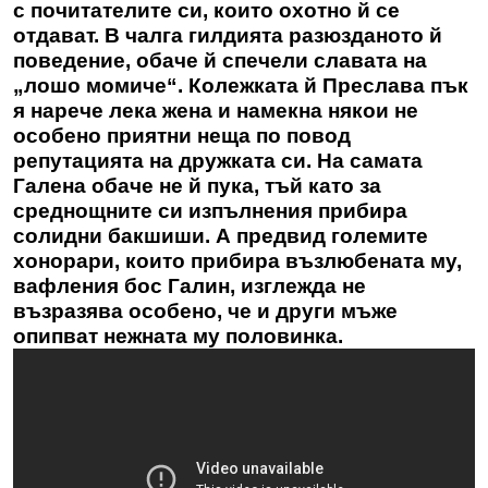
с почитателите си, които охотно й се
отдават. В чалга гилдията разюзданото й
поведение, обаче й спечели славата на
„лошо момиче“. Колежката й Преслава пък
я нарече лека жена и намекна някои не
особено приятни неща по повод
репутацията на дружката си. На самата
Галена обаче не й пука, тъй като за
среднощните си изпълнения прибира
солидни бакшиши. А предвид големите
хонорари, които прибира възлюбената му,
вафления бос Галин, изглежда не
възразява особено, че и други мъже
опипват нежната му половинка.