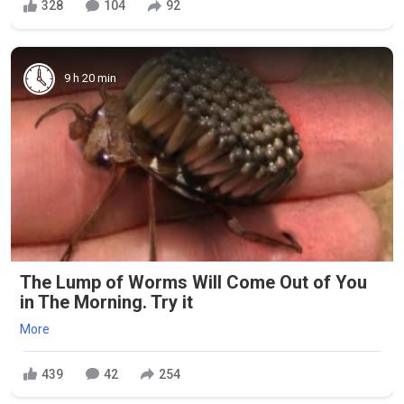
328
104
92
9 h 20 min
The Lump of Worms Will Come Out of You
in The Morning. Try it
More
439
42
254