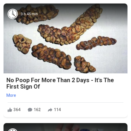
3 h 45 min
No Poop For More Than 2 Days - It's The
First Sign Of
More
364
162
114