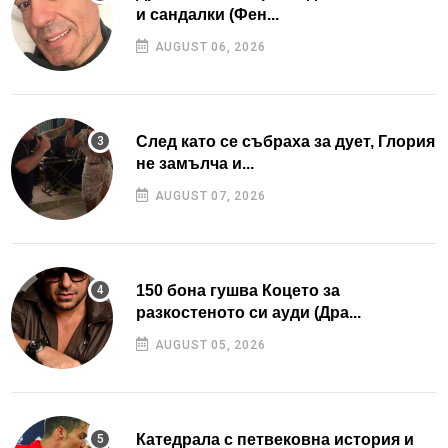
и сандалки (Фен...
AUGUST 06, 2026
След като се събраха за дует, Глория
не замълча и...
AUGUST 07, 2026
150 бона гушва Коцето за
разкостеното си ауди (Дра...
AUGUST 05, 2026
Катедрала с петвековна история и