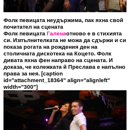
Фолк певицата неудържима, пак яхна свой
почитател на сцената
Фолк певицата
Галена
отново е в стихията
си. Изпълнителката не можа да сдържи и си
показа рогата на рождения ден на
столичната дискотека на Коцето. Фолк
дивата яхна фен направо на сцената. И
доказа, че колежката й Преслава е напълно
права за нея. [caption
id="attachment_18364" align="alignleft"
width="300"]