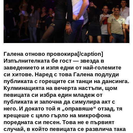
Галена отново провокира[/caption]
Изпълнителката бе гост — звезда в
заведението и изпя едни от най-големите
си хитове. Наред с това Галена подлуди
публиката с горещите си танци на дансинга.
Кулминацията на вечерта настъпи, щом
певицата си избра един младеж от
публиката и започна да симулира акт с
него. И докато той я „оправяше“ отзад, тя
крещеше с цяло гърло на микрофона
поредната си песен. Това не е първият
случай, в който певицата се развлича така