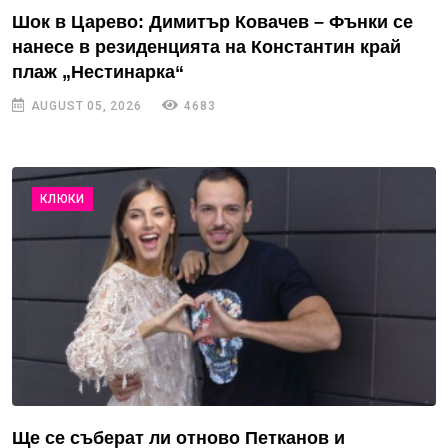
Шок в Царево: Димитър Ковачев – Фънки се
нанесе в резиденцията на Константин край
плаж „Нестинарка“
AUGUST 05, 2026
4683
КЛЮКИ
Ще се съберат ли отново Петканов и