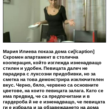
Мария Илиева показа дома си[/caption]
Скромен апартамент в столична
кооперация, който изглежда изненадващо
стилен и удобен. Певицата далеч не
парадира с луксозни придобивки, но за
сметка на това демонстрира изключителен
вкус. Черно, бяло, червено са основните
цветове, на които певицата залага. Като се
има предвид, че са предпочитани и в
гардероба й не е изненадващо, че певицата
ги е избрала и за обзавеждането на дома