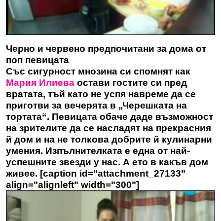
Черно и червено предпочитани за дома от
поп певицата
Със сигурност мнозина си спомнят как
Мария Илиева
остави гостите си пред
вратата, тъй като не успя навреме да се
приготви за вечерята в „Черешката на
тортата“. Певицата обаче даде възможност
на зрителите да се насладят на прекрасния
й дом и на не толкова добрите й кулинарни
умения. Изпълнителката е една от най-
успешните звезди у нас. А ето в какъв дом
живее. [caption id="attachment_27133"
align="alignleft" width="300"]