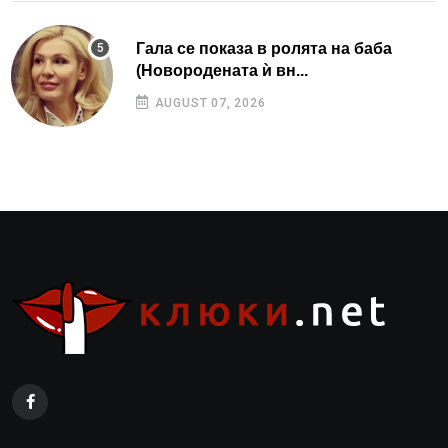
Гала се показа в ролята на баба
(Новородената ѝ вн...
AUGUST 07, 2026