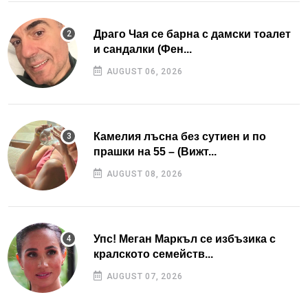
Драго Чая се барна с дамски тоалет
и сандалки (Фен...
AUGUST 06, 2026
Камелия лъсна без сутиен и по
прашки на 55 – (Вижт...
AUGUST 08, 2026
Упс! Меган Маркъл се избъзика с
кралското семейств...
AUGUST 07, 2026