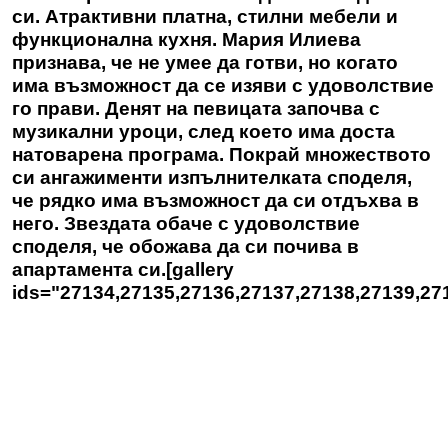
си. Атрактивни платна, стилни мебели и
функционална кухня. Мария Илиева
признава, че не умее да готви, но когато
има възможност да се изяви с удоволствие
го прави. Денят на певицата започва с
музикални уроци, след което има доста
натоварена програма. Покрай множеството
си ангажименти изпълнителката споделя,
че рядко има възможност да си отдъхва в
него. Звездата обаче с удоволствие
споделя, че обожава да си почива в
апартамента си.[gallery
ids="27134,27135,27136,27137,27138,27139,27