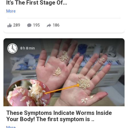
It's The First Stage Of...
More
289
195
186
8 h 8 min
These Symptoms Indicate Worms Inside
Your Body! The first symptom is ..
More