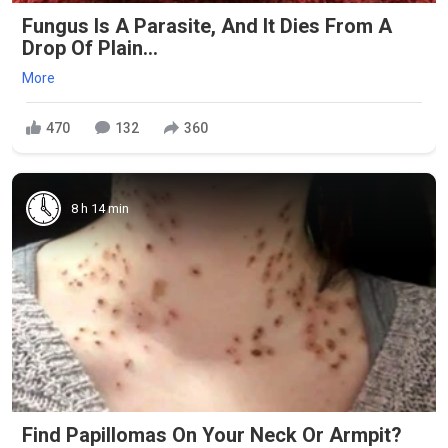
Fungus Is A Parasite, And It Dies From A
Drop Of Plain...
More
470
132
360
8 h 14 min
Find Papillomas On Your Neck Or Armpit?