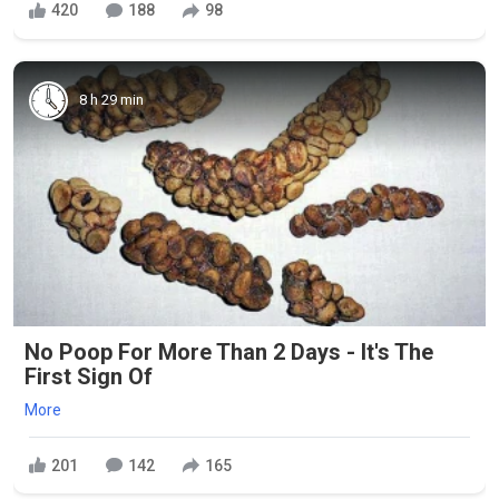
420
188
98
8 h 29 min
No Poop For More Than 2 Days - It's The
First Sign Of
More
201
142
165