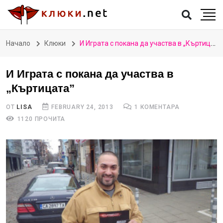
Начало
Клюки
И Играта с покана да участва в „Къртицата”
И Играта с покана да участва в
„Къртицата”
ОТ
LISA
FEBRUARY 24, 2013
1 КОМЕНТАРА
1120 ПРОЧИТА