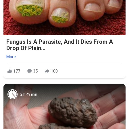
Fungus Is A Parasite, And It Dies From A
Drop Of Plain...
More
177
35
100
2 h 49 min