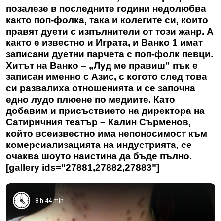
позалезе в последните години недолюбва
както поп-фолка, така и колегите си, които
правят дуети с изпълнители от този жанр. А
както е известно и Играта, и Ванко 1 имат
записани дуетни парчета с поп-фолк певци.
Хитът на Ванко – „Луд ме правиш” пък е
записан именно с Азис, с когото след това
си развалиха отношенията и се започна
едно лудо плюене по медиите. Като
добавим и присъствието на директора на
Сатиричния театър – Калин Сърменов,
който всеизвестно има непоносимост към
комерсиализацията на индустрията, се
очаква шоуто наистина да бъде пълно.
[gallery ids="27881,27882,27883"]
8 h 44 min