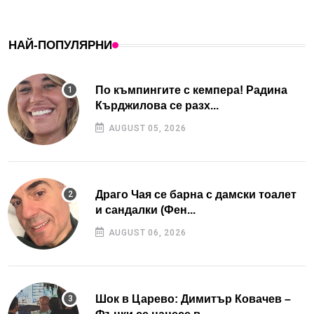
НАЙ-ПОПУЛЯРНИ
По къмпингите с кемпера! Радина
Кърджилова се разх...
AUGUST 05, 2026
Драго Чая се барна с дамски тоалет
и сандалки (Фен...
AUGUST 06, 2026
Шок в Царево: Димитър Ковачев –