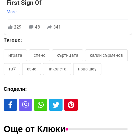
First Sign Of
More
229
48
341
Тагове:
играта
спенс
къртицата
калин сърменов
тв7
азис
николета
ново шоу
Сподели:
Още от Клюки