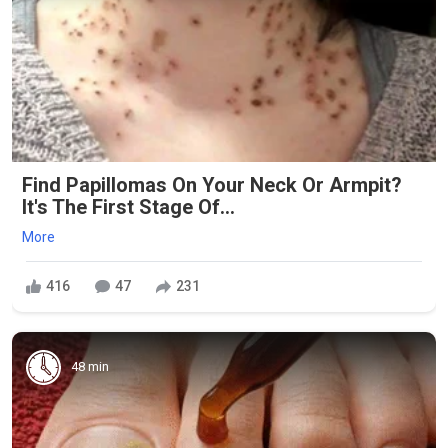
Find Papillomas On Your Neck Or Armpit?
It's The First Stage Of...
More
416
47
231
48 min