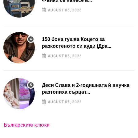
Фънки се нанесе в...
AUGUST 05, 2026
150 бона гушва Коцето за
разкостеното си ауди (Дра...
AUGUST 05, 2026
Деси Слава и 2-годишната ѝ внучка
разтопиха сърцат...
AUGUST 05, 2026
Българските клюки