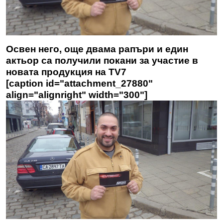
Освен него, още двама рапъри и един
актьор са получили покани за участие в
новата продукция на TV7
[caption id="attachment_27880"
align="alignright" width="300"]