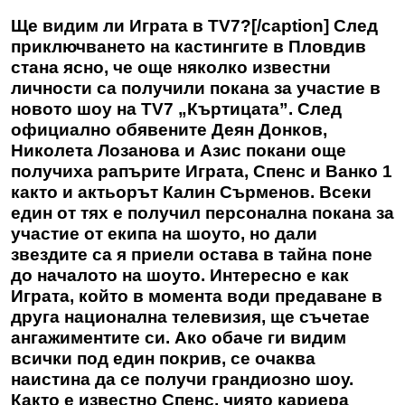
Ще видим ли Играта в TV7?[/caption] След
приключването на кастингите в Пловдив
стана ясно, че още няколко известни
личности са получили покана за участие в
новото шоу на TV7 „Къртицата”. След
официално обявените Деян Донков,
Николета Лозанова и Азис покани още
получиха рапърите Играта, Спенс и Ванко 1
както и актьорът Калин Сърменов. Всеки
един от тях е получил персонална покана за
участие от екипа на шоуто, но дали
звездите са я приели остава в тайна поне
до началото на шоуто. Интересно е как
Играта, който в момента води предаване в
друга национална телевизия, ще съчетае
ангажиментите си. Ако обаче ги видим
всички под един покрив, се очаква
наистина да се получи грандиозно шоу.
Както е известно Спенс, чиято кариера