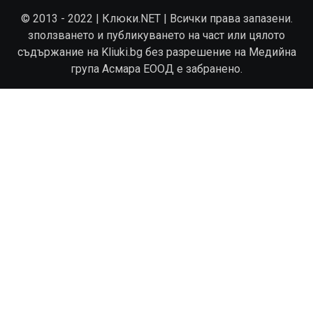
© 2013 - 2022 | Клюки.NET | Всички права запазени.
зползването и публикуването на част или цялото
съдържание на Kliuki.bg без разрешение на Медийна
група Асмара ЕООД е забранено.