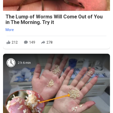
The Lump of Worms Will Come Out of You
in The Morning. Try it
More
212
149
278
2 h 6 min