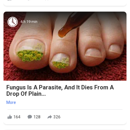
6 h 19 min
Fungus Is A Parasite, And It Dies From A
Drop Of Plain...
More
164
128
326