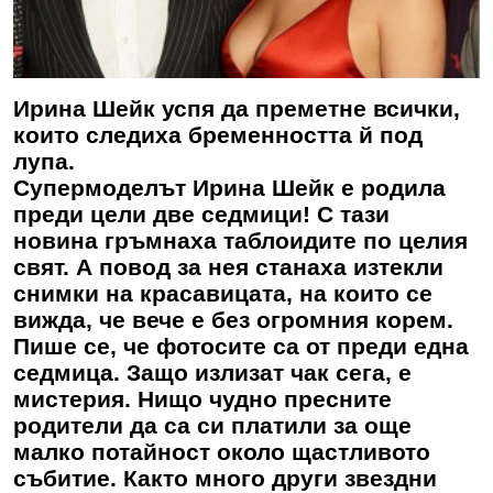
Ирина Шейк успя да преметне всички,
които следиха бременността й под
лупа.
Супермоделът
Ирина Шейк
е родила
преди цели две седмици! С тази
новина гръмнаха таблоидите по целия
свят. А повод за нея станаха изтекли
снимки на красавицата, на които се
вижда, че вече е без огромния корем.
Пише се, че фотосите са от преди една
седмица. Защо излизат чак сега, е
мистерия. Нищо чудно пресните
родители да са си платили за още
малко потайност около щастливото
събитие. Както много други звездни