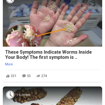
These Symptoms Indicate Worms Inside
Your Body! The first symptom is ..
More
331
53
274
7 h 39 min