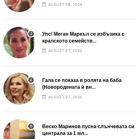
AUGUST 08, 2026
Упс! Меган Маркъл се избъзика с
кралското семейств...
AUGUST 07, 2026
Гала се показа в ролята на баба
(Новородената ѝ вн...
AUGUST 07, 2026
Веско Маринов пусна слънчевата си
централа за 1 мл...