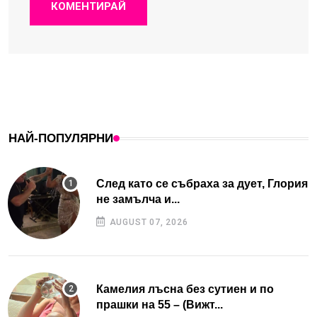
КОМЕНТИРАЙ
НАЙ-ПОПУЛЯРНИ
След като се събраха за дует, Глория
не замълча и...
AUGUST 07, 2026
Камелия лъсна без сутиен и по
прашки на 55 – (Вижт...