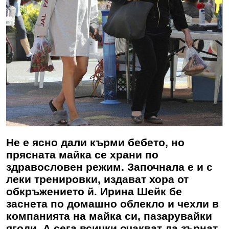
Не е ясно дали кърми бебето, но
прясната майка се храни по
здравословен режим. Започнала е и с
леки тренировки, издават хора от
обкръжението й.
Ирина Шейк
бе
заснета по домашно облекло и чехли в
компанията на майка си, пазарувайки
ягоди. А сега всички очакват да зърнат