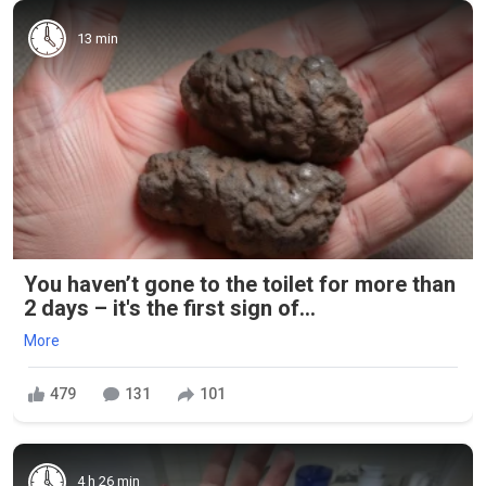
13 min
You haven’t gone to the toilet for more than
2 days – it's the first sign of...
More
479
131
101
4 h 26 min