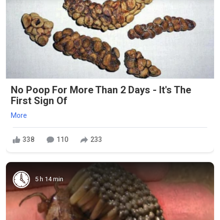
No Poop For More Than 2 Days - It's The
First Sign Of
More
338
110
233
5 h 14 min