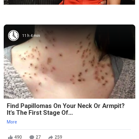
11 h 4 min
Find Papillomas On Your Neck Or Armpit?
It's The First Stage Of...
More
490
27
259