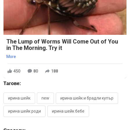
The Lump of Worms Will Come Out of You
in The Morning. Try it
More
450
80
188
Тагове:
ирина шейк
new
ирина шейк и брадли купър
ирина шейк роди
ирина шейк бебе