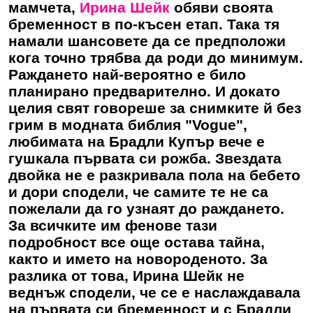
мамчета,
Ирина Шейк
обяви своята
бременност в по-късен етап. Така тя
намали шансовете да се предположи
кога точно трябва да роди до минимум.
Раждането най-вероятно е било
планирано предварително. И докато
целия свят говореше за снимките й без
грим в модната библия "Vogue",
любимата на Брадли Купър вече е
гушкала първата си рожба. Звездата
двойка не е разкривала пола на бебето
и дори сподели, че самите те не са
пожелали да го узнаят до раждането.
За всичките им фенове тази
подробност все още остава тайна,
както и името на новороденото. За
разлика от това,
Ирина Шейк
не
веднъж сподели, че се е наслаждавала
на първата си бременност и с Брадли