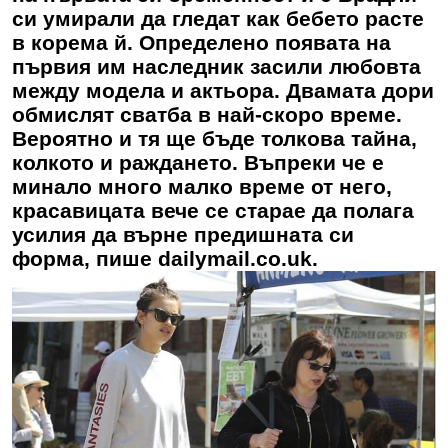
си умирали да гледат как бебето расте
в корема й. Определено появата на
първия им наследник засили любовта
между модела и актьора. Двамата дори
обмислят сватба в най-скоро време.
Вероятно и тя ще бъде толкова тайна,
колкото и раждането. Въпреки че е
минало много малко време от него,
красавицата вече се старае да полага
усилия да върне предишната си
форма, пише dailymail.co.uk.