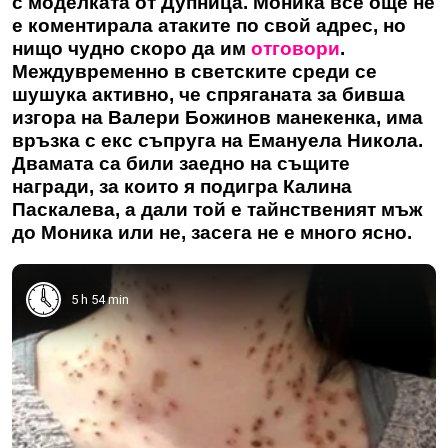
с моделката от Дупница. Моника все още не
е коментирала атаките по свой адрес, но
нищо чудно скоро да им
отговори
.
Междувременно в светските среди се
шушука активно, че спряганата за бивша
изгора на Валери Божинов манекенка, има
връзка с екс съпруга на Емануела Никола.
Двамата са били заедно на същите
награди, за които я подигра Калина
Паскалева, а дали той е тайнственият мъж
до Моника или не, засега не е много ясно.
5 h 54 min