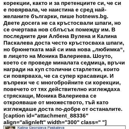
корекции, както и за претенциите си, че си
е повярвала, че наистина е сред най-
желаните българки, пише hotnews.bg.
Двете досега не са кръстосвали шпаги, но
се очертава нов сблъсък помежду им. В
последните дни Албена Вулена и Калина
Паскалева доста често кръстосваха шпаги,
но брюнетката май си има нова „любимка“,
в лицето на
Моника Валериева.
Шоуто,
което се проведе миналата седмица, връчи
награди на куп столични старлетки, които
си повярваха, че са супер красавици. И
въпреки че с многобройните си корекции,
повечето от тях действително изглеждаха
стряскащи, Моника Валериева се
открояваше от множеството, тъй като
изглеждаше доста по-добре от останалите.
[caption id="attachment_88336"
align="alignleft" width="300" class=" "]