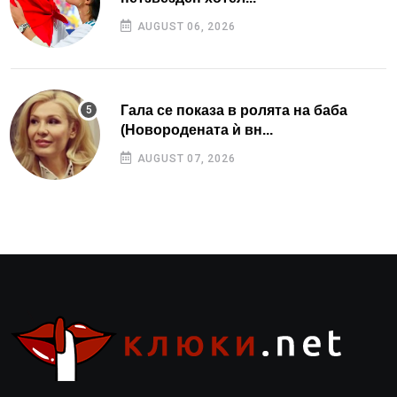
AUGUST 06, 2026
Гала се показа в ролята на баба
(Новородената ѝ вн...
AUGUST 07, 2026