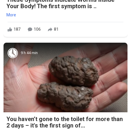
Your Body! The first symptom is ..
More
187
106
81
9 h 44 min
You haven’t gone to the toilet for more than
2 days – it's the first sign of...