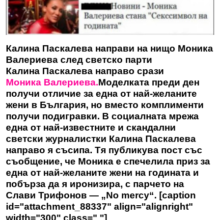
Калина Паскалева направи на нищо Моника
Валериева след светско парти
Калина Паскалева направо срази
Моника Валериева.
Моделката преди ден
получи отличие за една от най-желаните
жени в България, но вместо комплименти
получи подигравки. В социалната мрежа
една от най-известните и скандални
светски журналистки Калина Паскалева
направо я съсипа. Тя публикува пост със
съобщение, че Моника е спечелила приз за
една от най-желаните жени на годината и
побърза да я иронизира, с парчето на
Слави Трифонов — „No mercy“. [caption
id="attachment_88337" align="alignright"
width="300" class=" "]