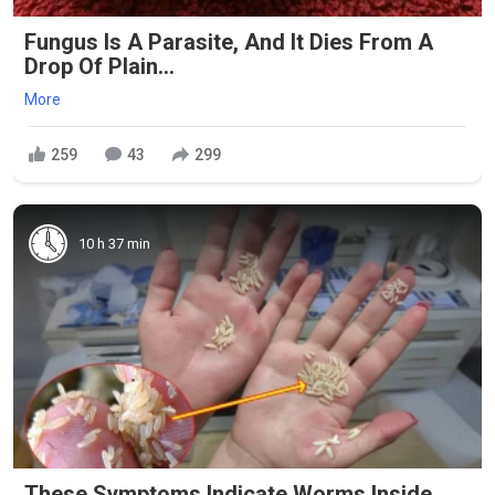
Fungus Is A Parasite, And It Dies From A
Drop Of Plain...
More
259
43
299
10 h 37 min
These Symptoms Indicate Worms Inside