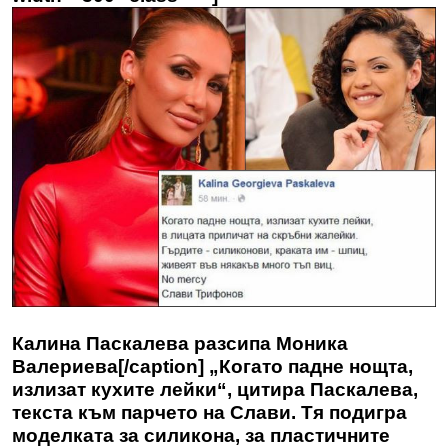
Калина Паскалева разсипа Моника
Валериева[/caption] „Когато падне нощта,
излизат кухите лейки“, цитира Паскалева,
текста към парчето на Слави. Тя подигра
моделката за силикона, за пластичните