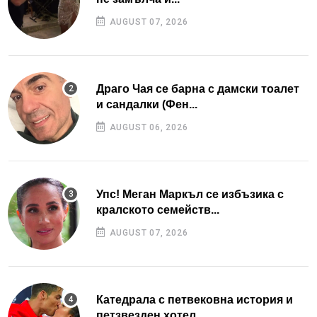
AUGUST 07, 2026
Драго Чая се барна с дамски тоалет
и сандалки (Фен...
AUGUST 06, 2026
Упс! Меган Маркъл се избъзика с
кралското семейств...
AUGUST 07, 2026
Катедрала с петвековна история и
петзвезден хотел...