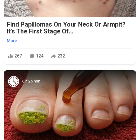
Find Papillomas On Your Neck Or Armpit?
It's The First Stage Of...
More
267
124
232
6 h 25 min