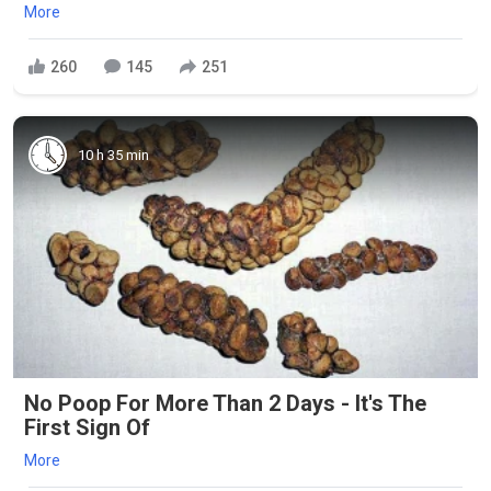
More
260
145
251
10 h 35 min
No Poop For More Than 2 Days - It's The
First Sign Of
More