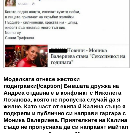
Моделката отнесе жестоки
подигравки[/caption] Бившата дружка на
Андреа отдавна е в конфликт с Николета
Лозанова, която не пропуска случай да я
жилне. Като част от екипа й Калина също я
подкрепи и публично си направи гаргара с
Моника Валериева.
Приятелките на Калина
също не пропуснаха да си направят майтап