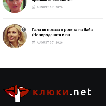
AUGUST 07, 2026
Гала се показа в ролята на баба
(Новородената ѝ вн...
AUGUST 07, 2026