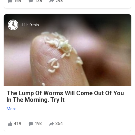
164
128
298
11 h 9 min
The Lump Of Worms Will Come Out Of You
In The Morning. Try It
More
419
193
354