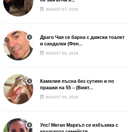
AUGUST 07, 2026
Драго Чая се барна с дамски тоалет
и сандалки (Фен...
AUGUST 06, 2026
Камелия лъсна без сутиен и по
прашки на 55 – (Вижт...
AUGUST 08, 2026
Упс! Меган Маркъл се избъзика с
кралското семейств...