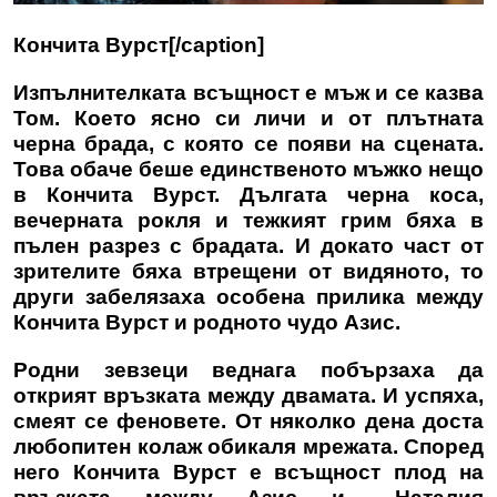
Кончита Вурст[/caption]
Изпълнителката всъщност е мъж и се казва
Том. Което ясно си личи и от плътната
черна брада, с която се появи на сцената.
Това обаче беше единственото мъжко нещо
в Кончита Вурст. Дългата черна коса,
вечерната рокля и тежкият грим бяха в
пълен разрез с брадата. И докато част от
зрителите бяха втрещени от видяното, то
други забелязаха особена прилика между
Кончита Вурст и родното чудо Азис.
Родни зевзеци веднага побързаха да
открият връзката между двамата. И успяха,
смеят се феновете. От няколко дена доста
любопитен колаж обикаля мрежата. Според
него Кончита Вурст е всъщност плод на