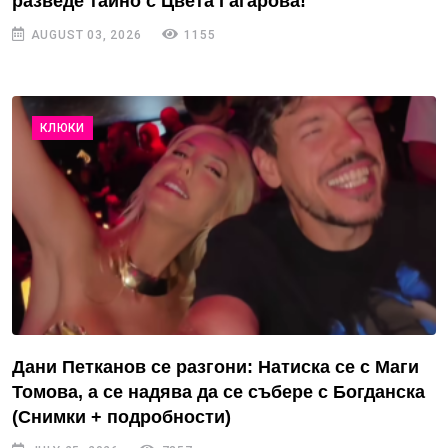
разведе тайно с Цвета Гагарова!
AUGUST 03, 2026
1155
КЛЮКИ
Дани Петканов се разгони: Натиска се с Маги
Томова, а се надява да се събере с Богданска
(Снимки + подробности)