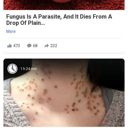
Fungus Is A Parasite, And It Dies From A
Drop Of Plain...
More
473
68
232
1 h 24 min