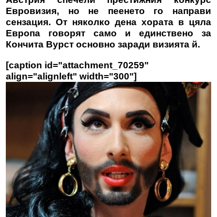
Евровизия, но не пеенето го направи
сензация. От няколко дена хората в цяла
Европа говорят само и единствено за
Кончита Вурст основно заради визията й.
[caption id="attachment_70259"
align="alignleft" width="300"]