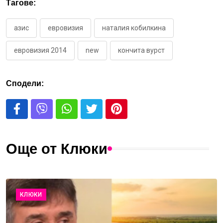
Тагове:
азис
евровизия
наталия кобилкина
евровизия 2014
new
кончита вурст
Сподели:
Още от Клюки
КЛЮКИ