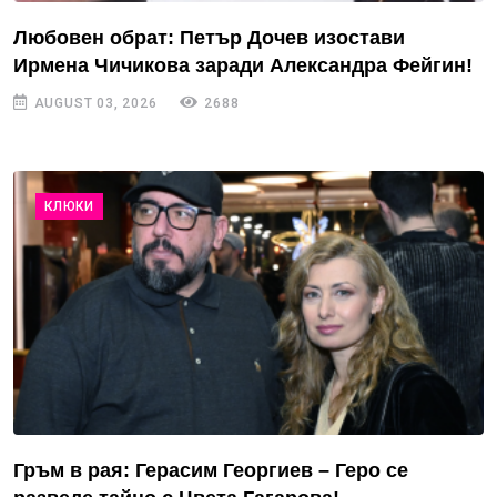
Любовен обрат: Петър Дочев изостави
Ирмена Чичикова заради Александра Фейгин!
AUGUST 03, 2026
2688
КЛЮКИ
Гръм в рая: Герасим Георгиев – Геро се