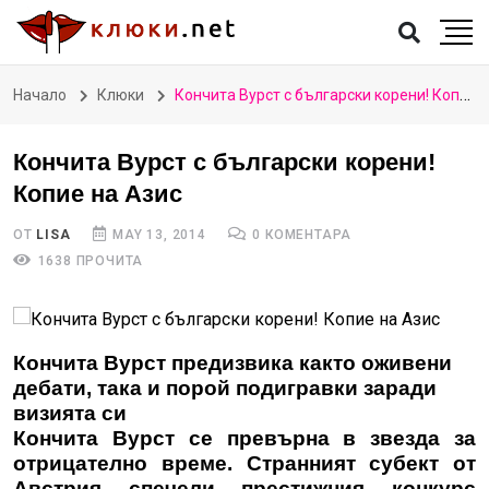
Начало
Клюки
Кончита Вурст с български корени! Копие на Азис
Кончита Вурст с български корени!
Копие на Азис
ОТ
LISA
MAY 13, 2014
0 КОМЕНТАРА
1638 ПРОЧИТА
Кончита Вурст предизвика както оживени
дебати, така и порой подигравки заради
визията си
Кончита Вурст се превърна в звезда за
отрицателно време. Странният субект от
Австрия спечели престижния конкурс