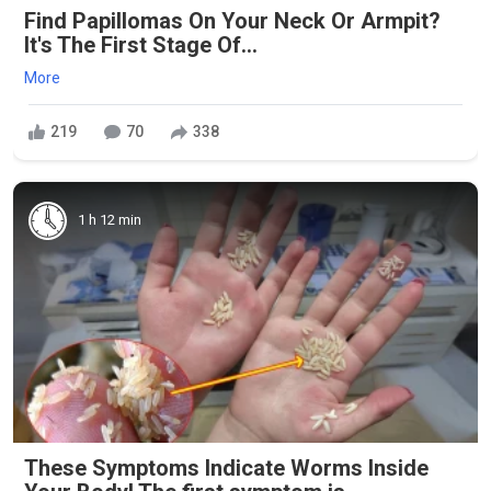
Find Papillomas On Your Neck Or Armpit?
It's The First Stage Of...
More
219
70
338
1 h 12 min
These Symptoms Indicate Worms Inside