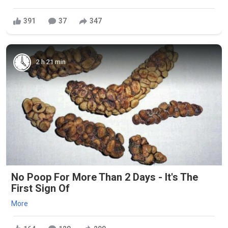
391
37
347
2 h 21 min
No Poop For More Than 2 Days - It's The
First Sign Of
More