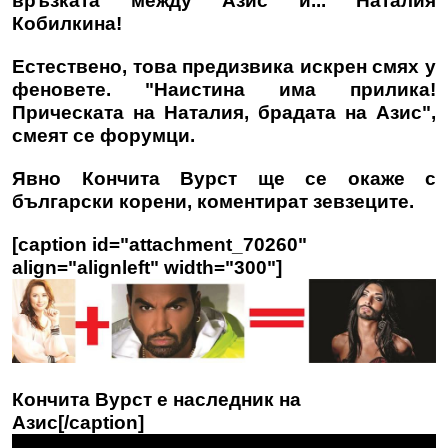
връзката между Азис и... Наталия
Кобилкина!
Естествено, това предизвика искрен смях у
феновете. "Наистина има прилика!
Прическата на Наталия, брадата на Азис",
смеят се форумци.
Явно Кончита Вурст ще се окаже с
български корени, коментират зевзеците.
[caption id="attachment_70260"
align="alignleft" width="300"]
Кончита Вурст е наследник на
Азис[/caption]