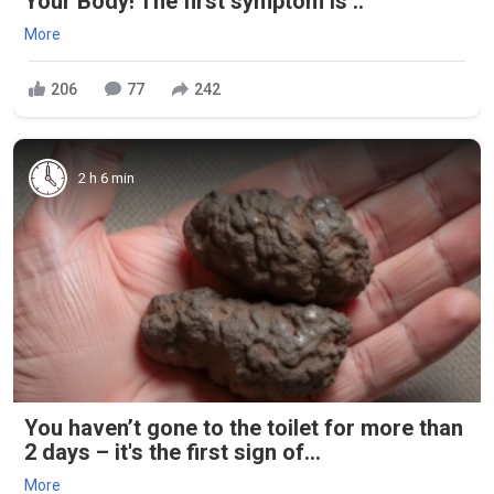
Your Body! The first symptom is ..
More
206
77
242
2 h 6 min
You haven’t gone to the toilet for more than
2 days – it's the first sign of...
More