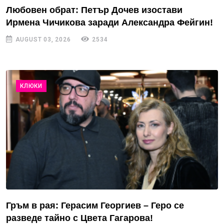
Любовен обрат: Петър Дочев изостави
Ирмена Чичикова заради Александра Фейгин!
AUGUST 03, 2026
2534
КЛЮКИ
Гръм в рая: Герасим Георгиев – Геро се
разведе тайно с Цвета Гагарова!