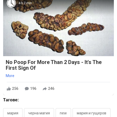
4 h 2 min
No Poop For More Than 2 Days - It's The
First Sign Of
More
256
196
246
Тагове:
мария
черна магия
new
мария и гущеров