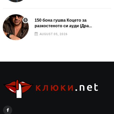
150 бона гушва Коцето за
разкостеното си ауди (Дра...
AUGUST 05, 2026