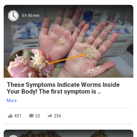
5 h 50 min
These Symptoms Indicate Worms Inside
Your Body! The first symptom is ..
More
431
32
236