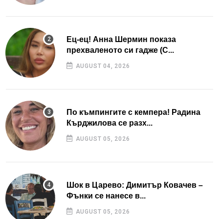
Ец-ец! Анна Шермин показа
прехваленото си гадже (С...
AUGUST 04, 2026
По къмпингите с кемпера! Радина
Кърджилова се разх...
AUGUST 05, 2026
Шок в Царево: Димитър Ковачев –
Фънки се нанесе в...
AUGUST 05, 2026