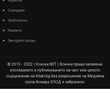
Куриози
Скандали
Любопитно
Риалити
Звездите преди
© 2013 - 2022 | Клюки.NET | Всички права запазени.
зползването и публикуването на част или цялото
съдържание на Kliuki.bg без разрешение на Медийна
група Асмара ЕООД е забранено.