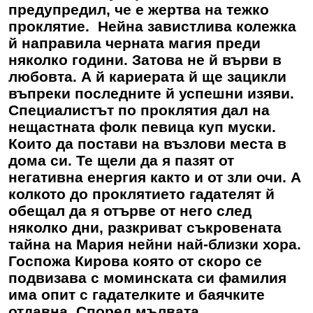
предупредил, че е жертва на тежко
проклятие. Нейна завистлива колежка
й направила черната магия преди
няколко години. Затова не й върви в
любовта. А й кариерата й ще зацикли
въпреки последните й успешни изяви.
Специалистът по проклятия дал на
нещастната фолк певица куп муски.
Които да постави на възлови места в
дома си. Те щели да я пазят от
негативна енергия както и от зли очи. А
колкото до проклятието гадателят й
обещал да я отърве от него след
няколко дни, разкриват съкровената
тайна на Мария нейни най-близки хора.
Госпожа Кирова която от скоро се
подвизава с моминската си фамилия
има опит с гадателките и баячките
отдавна. Според мълвата