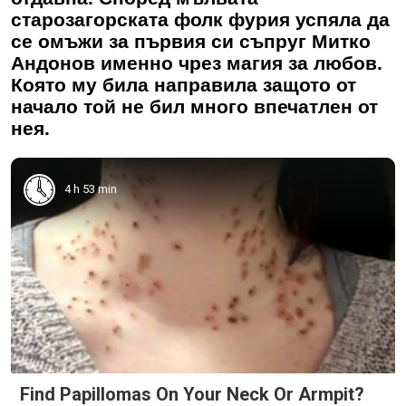
старозагорската фолк фурия успяла да
се омъжи за първия си съпруг Митко
Андонов именно чрез магия за любов.
Която му била направила защото от
начало той не бил много впечатлен от
нея.
4 h 53 min
Find Papillomas On Your Neck Or Armpit?