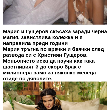
Мария и Гущеров скъсаха заради черна
магия, завистлива колежка и я
направила преди години
Мария тръгна по врачки и баячки след
развода си с Християн Гущеров.
Моньончето иска да научи как така
щастливият й до скоро брак с
милионера само за няколко месеца
отиде по дяволите.