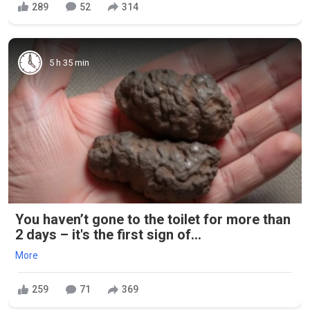
289
52
314
5 h 35 min
You haven’t gone to the toilet for more than
2 days – it's the first sign of...
More
259
71
369