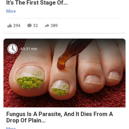
It's The First Stage Of...
More
294
32
389
6 h 31 min
Fungus Is A Parasite, And It Dies From A
Drop Of Plain...
More