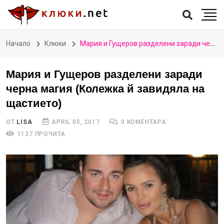
Начало
Клюки
Мария и Гущеров разделени заради черна магия (Колежка й завидяла на щастието)
Мария и Гущеров разделени заради
черна магия (Колежка й завидяла на
щастието)
ОТ
LISA
APRIL 05, 2017
0 КОМЕНТАРА
1127 ПРОЧИТА