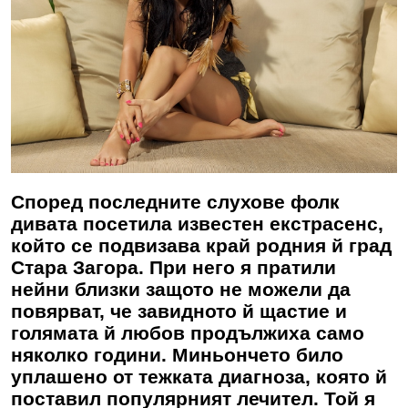
Според последните слухове фолк
дивата посетила известен екстрасенс,
който се подвизава край родния й град
Стара Загора. При него я пратили
нейни близки защото не можели да
повярват, че завидното й щастие и
голямата й любов продължиха само
няколко години. Миньончето било
уплашено от тежката диагноза, която й
поставил популярният лечител. Той я