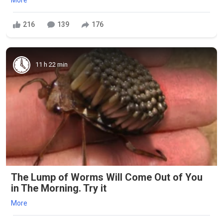
216
139
176
11 h 22 min
The Lump of Worms Will Come Out of You
in The Morning. Try it
More