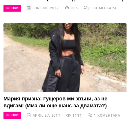
КЛЮКИ
JUNE 08, 2017
805
0 КОМЕНТАРА
Мария призна: Гущеров ми звъни, аз не
вдигам! (Има ли още шанс за двамата?)
КЛЮКИ
APRIL 27, 2017
1134
1 КОМЕНТАРА