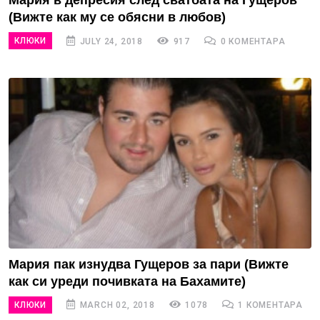
Мария в депресия след сватбата на Гущеров
(Вижте как му се обясни в любов)
КЛЮКИ
JULY 24, 2018
917
0 КОМЕНТАРА
Мария пак изнудва Гущеров за пари (Вижте
как си уреди почивката на Бахамите)
КЛЮКИ
MARCH 02, 2018
1078
1 КОМЕНТАРА