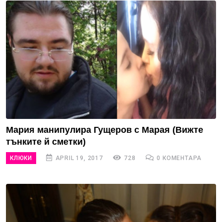
Мария манипулира Гущеров с Марая (Вижте
тънките й сметки)
КЛЮКИ
APRIL 19, 2017
728
0 КОМЕНТАРА