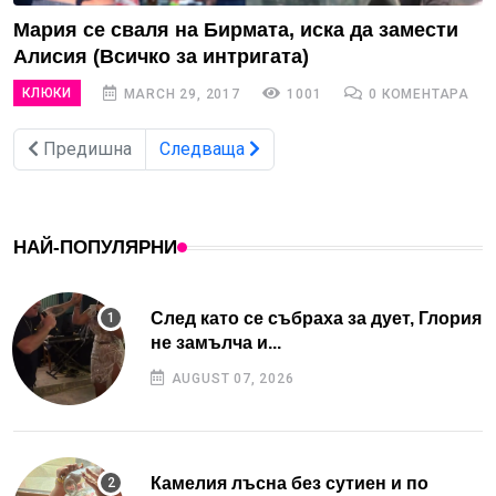
Мария се сваля на Бирмата, иска да замести
Алисия (Всичко за интригата)
КЛЮКИ
MARCH 29, 2017
1001
0 КОМЕНТАРА
Предишна
Следваща
НАЙ-ПОПУЛЯРНИ
След като се събраха за дует, Глория
не замълча и...
AUGUST 07, 2026
Камелия лъсна без сутиен и по