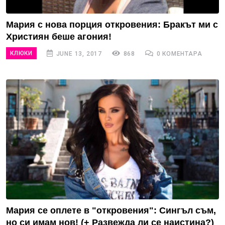
Мария с нова порция откровения: Бракът ми с
Християн беше агония!
КЛЮКИ
JUNE 13, 2017
868
0 КОМЕНТАРА
Мария се оплете в "откровения": Сингъл съм,
но си имам нов! (+ Развежда ли се наистина?)