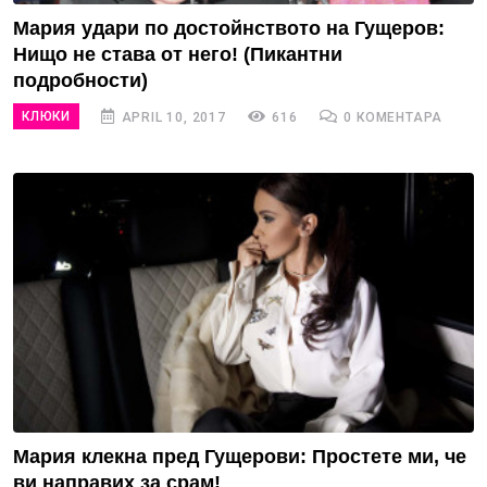
Мария удари по достойнството на Гущеров:
Нищо не става от него! (Пикантни
подробности)
КЛЮКИ
APRIL 10, 2017
616
0 КОМЕНТАРА
Мария клекна пред Гущерови: Простете ми, че
ви направих за срам!