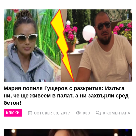
Мария попиля Гущеров с разкрития: Излъга
ни, че ще живеем в палат, а ни захвърли сред
бетон!
КЛЮКИ
OCTOBER 03, 2017
903
0 КОМЕНТАРА