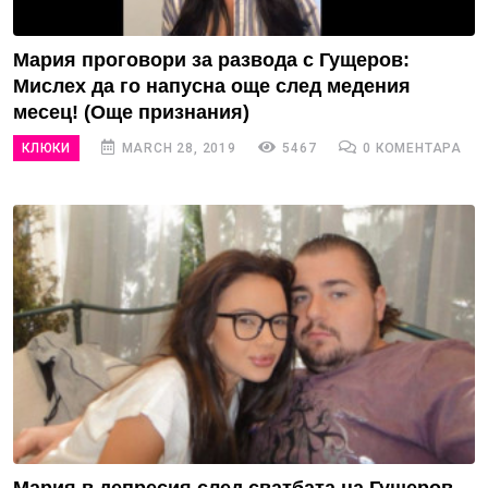
Мария проговори за развода с Гущеров:
Мислех да го напусна още след медения
месец! (Още признания)
КЛЮКИ
MARCH 28, 2019
5467
0 КОМЕНТАРА