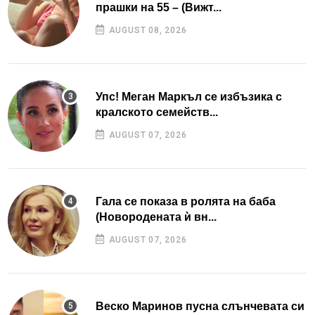
прашки на 55 – (Вижт...
AUGUST 08, 2026
Упс! Меган Маркъл се избъзика с
кралското семейств...
AUGUST 07, 2026
Гала се показа в ролята на баба
(Новородената ѝ вн...
AUGUST 07, 2026
Веско Маринов пусна слънчевата си