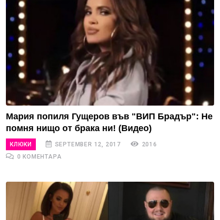
Мария попиля Гущеров във "ВИП Брадър": Не
помня нищо от брака ни! (Видео)
КЛЮКИ
SEPTEMBER 12, 2017
2016
0 КОМЕНТАРА