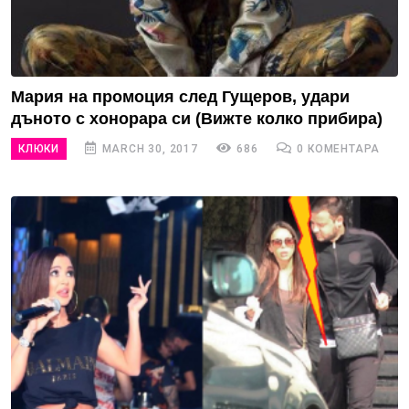
Мария на промоция след Гущеров, удари
дъното с хонорара си (Вижте колко прибира)
КЛЮКИ
MARCH 30, 2017
686
0 КОМЕНТАРА