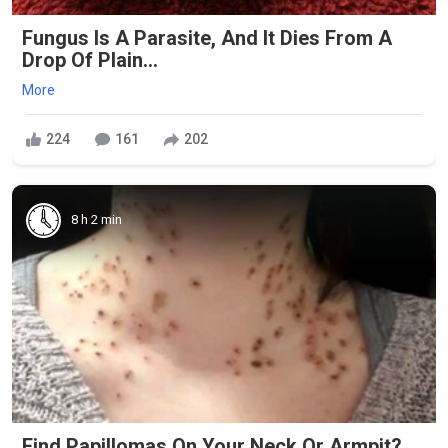
Fungus Is A Parasite, And It Dies From A
Drop Of Plain...
More
224
161
202
8 h 2 min
Find Papillomas On Your Neck Or Armpit?