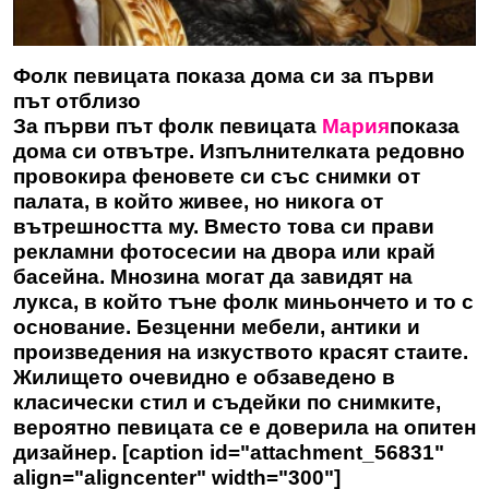
Фолк певицата показа дома си за първи
път отблизо
За първи път фолк певицата
Мария
показа
дома си отвътре. Изпълнителката редовно
провокира феновете си със снимки от
палата, в който живее, но никога от
вътрешността му. Вместо това си прави
рекламни фотосесии на двора или край
басейна. Мнозина могат да завидят на
лукса, в който тъне фолк миньончето и то с
основание. Безценни мебели, антики и
произведения на изкуството красят стаите.
Жилището очевидно е обзаведено в
класически стил и съдейки по снимките,
вероятно певицата се е доверила на опитен
дизайнер. [caption id="attachment_56831"
align="aligncenter" width="300"]