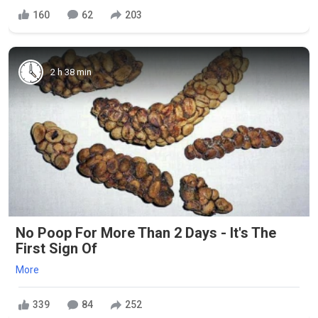
160
62
203
2 h 38 min
No Poop For More Than 2 Days - It's The
First Sign Of
More
339
84
252