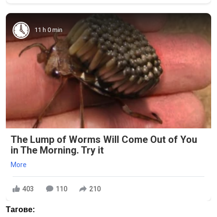
11 h 0 min
The Lump of Worms Will Come Out of You
in The Morning. Try it
More
403
110
210
Тагове: