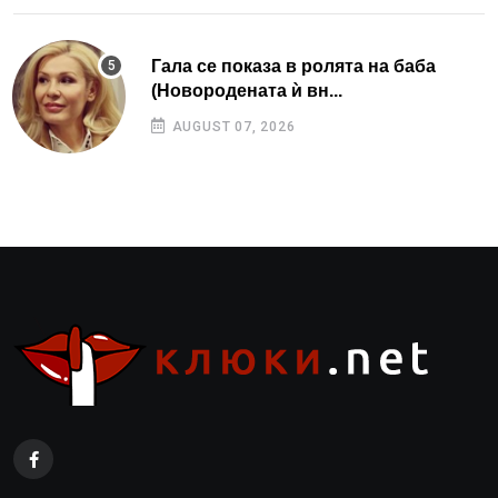
Гала се показа в ролята на баба
(Новородената ѝ вн...
AUGUST 07, 2026