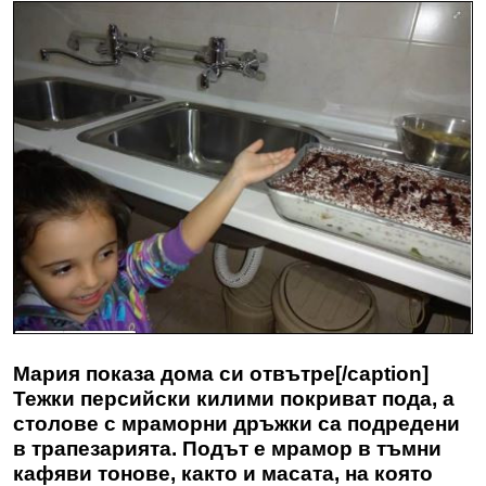
Мария показа дома си отвътре[/caption]
Тежки персийски килими покриват пода, а
столове с мраморни дръжки са подредени
в трапезарията. Подът е мрамор в тъмни
кафяви тонове, както и масата, на която