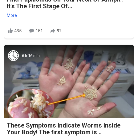
It's The First Stage Of...
More
435
151
92
6 h 16 min
These Symptoms Indicate Worms Inside
Your Body! The first symptom is ..