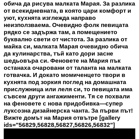
обича да рисува малката Марая. За разлика
от всекидневната, в която цари комфорт и
уют, кухнята изглежда направо
неизползваема. Очевидно фолк певицата
рядко се задържа там, а помещението
буквално свети от чистота. За разлика от
майка си, малката Марая очевидно обича
да кулинарства, тъй като дори засне
шедьовъра си. Феновете на Мария пък
останаха очаровани от таланта на малката
готвачка. И докато момиченцето твори в
кухнята под зоркия поглед на домашната
прислужница или леля си, то певицата има
съвсем други ангажименти. Тя се похвали
на феновете с нова придобивка—супер
луксозна дизайнерска чанта. За първи път!
Вижте домът на Мария отвътре [gallery
ids="56829,56828,56827,56826,56832"]