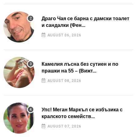
Драго Чая се барна с дамски тоалет
и сандалки (Фен...
AUGUST 06, 2026
Камелия лъсна без сутиен и по
прашки на 55 – (Вижт...
AUGUST 08, 2026
Упс! Меган Маркъл се избъзика с
кралското семейств...
AUGUST 07, 2026