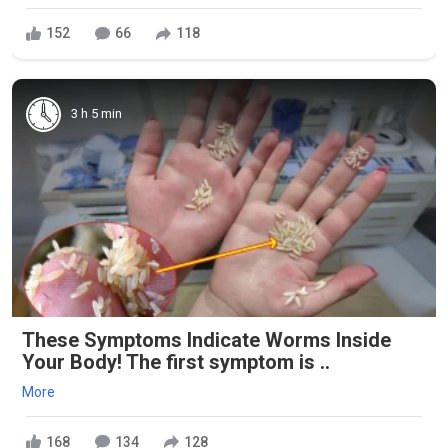
152
66
118
3 h 5 min
These Symptoms Indicate Worms Inside
Your Body! The first symptom is ..
More
168
134
128