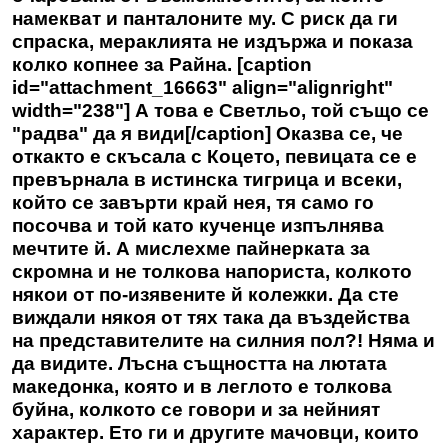
намекват и панталоните му. С риск да ги
спраска, мераклията не издържа и показа
колко копнее за Райна. [caption
id="attachment_16663" align="alignright"
width="238"] А това е Светльо, той също се
"радва" да я види[/caption] Оказва се, че
откакто е скъсала с Коцето, певицата се е
превърнала в истинска тигрица и всеки,
който се завърти край нея, тя само го
посочва и той като кученце изпълнява
мечтите й. А мислехме пайнерката за
скромна и не толкова напориста, колкото
някои от по-изявените й колежки. Да сте
виждали някоя от тях така да въздейства
на представителите на силния пол?! Няма и
да видите. Лъсна същността на лютата
македонка, която и в леглото е толкова
буйна, колкото се говори и за нейният
характер. Ето ги и другите мачовци, които