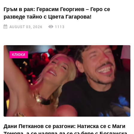
Гръм в рая: Герасим Георгиев – Геро се
разведе тайно с Цвета Гагарова!
AUGUST 03, 2026
1113
КЛЮКИ
Дани Петканов се разгони: Натиска се с Маги
Томова, а се надява да се събере с Богданска