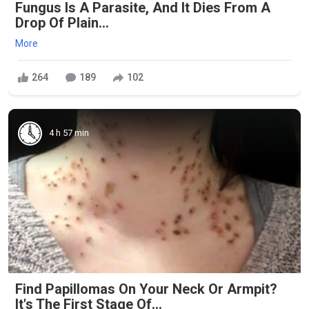
Fungus Is A Parasite, And It Dies From A
Drop Of Plain...
More
264
189
102
4 h 57 min
Find Papillomas On Your Neck Or Armpit?
It's The First Stage Of...