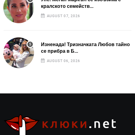
кралското семейств...
AUGUST 07, 2026
Изненада! Тризначката Любов тайно
се прибра в Б...
AUGUST 06, 2026