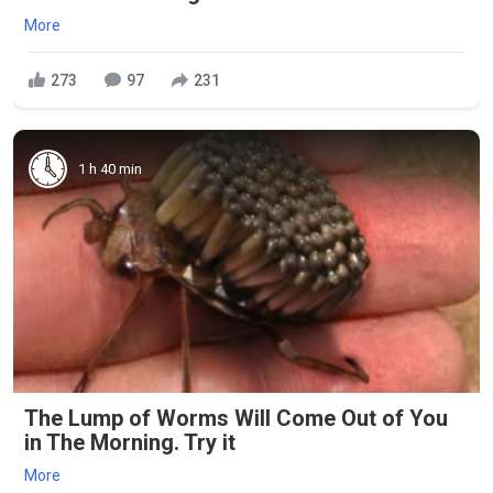
More
273
97
231
1 h 40 min
The Lump of Worms Will Come Out of You
in The Morning. Try it
More