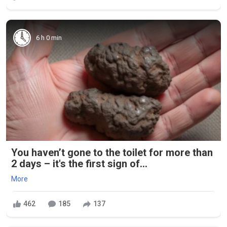
6 h 0 min
You haven’t gone to the toilet for more than
2 days – it's the first sign of...
More
462
185
137