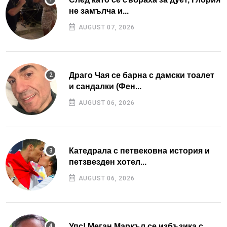
не замълча и...
AUGUST 07, 2026
Драго Чая се барна с дамски тоалет
и сандалки (Фен...
AUGUST 06, 2026
Катедрала с петвековна история и
петзвезден хотел...
AUGUST 06, 2026
Упс! Меган Маркъл се избъзика с