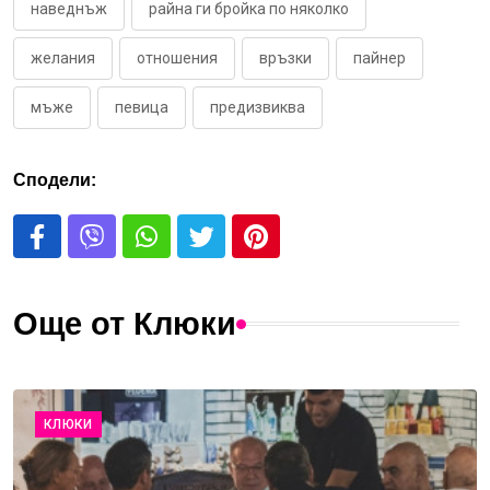
наведнъж
райна ги бройка по няколко
желания
отношения
връзки
пайнер
мъже
певица
предизвиква
Сподели:
Още от Клюки
КЛЮКИ