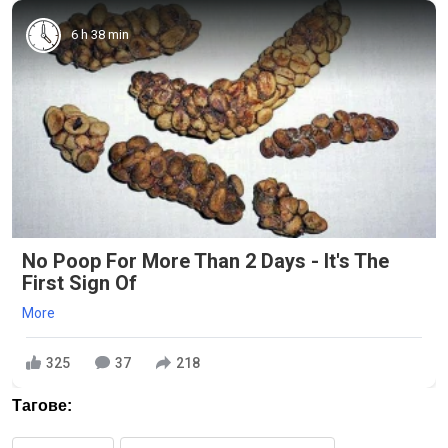
6 h 38 min
No Poop For More Than 2 Days - It's The
First Sign Of
More
325
37
218
Тагове: