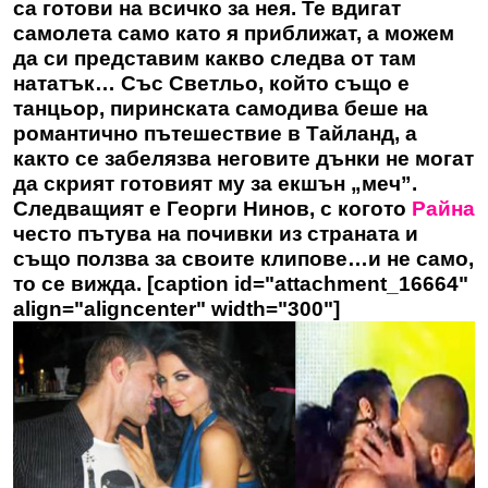
са готови на всичко за нея. Те вдигат
самолета само като я приближат, а можем
да си представим какво следва от там
нататък… Със Светльо, който също е
танцьор, пиринската самодива беше на
романтично пътешествие в Тайланд, а
както се забелязва неговите дънки не могат
да скрият готовият му за екшън „меч”.
Следващият е Георги Нинов, с когото
Райна
често пътува на почивки из страната и
също ползва за своите клипове…и не само,
то се вижда. [caption id="attachment_16664"
align="aligncenter" width="300"]