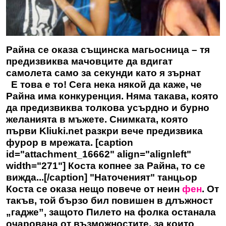
Райна се оказа същинска магьосница – тя
предизвиква мачовците да вдигат
самолета само за секунди като я зърнат
Е това е то! Сега нека някой да каже, че
Райна има конкуренция. Няма такава, която
да предизвиква толкова усърдно и бурно
желанията в мъжете. Снимката, която
първи
Kliuki.net
разкри вече предизвика
фурор в мрежата. [caption
id="attachment_16662" align="alignleft"
width="271"] Коста копнее за Райна, то се
вижда...[/caption] "Наточеният" танцьор
Коста се оказа нещо повече от неин
фен
. От
такъв, той бързо бил повишен в длъжност
„гадже”, защото Пилето на фолка останала
очарована от възможностите, за които