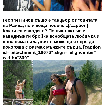
Георги Нинов също е танцьор от "свитата"
на Райна, но и нещо повече...[/caption]
Какви са изводите? По няколко, че и
наведнъж ги бройка всеобщата любимка и
явно няма сила, която може да я спре да
покорява с размах мъжките сърца. [caption
id="attachment_16676" align="aligncenter"
width="300"]