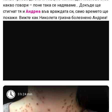
какво говори – поне така се надяваме… Докъде ще
стигнат тя и
Андреа
във враждата си, само времето ще
покаже. Вижте как Николета гризна болезнено Андреа!
3 h 24 min