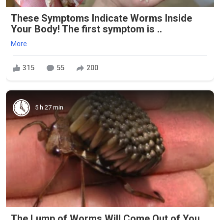
These Symptoms Indicate Worms Inside
Your Body! The first symptom is ..
More
315
55
200
5 h 27 min
The Lump of Worms Will Come Out of You