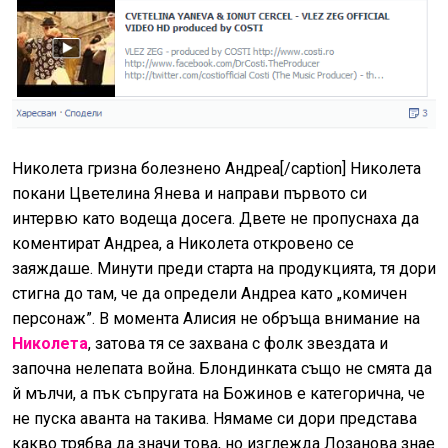
Николета гризна болезнено Андреа[/caption] Николета
покани Цветелина Янева и направи първото си
интервю като водеща досега. Двете не пропуснаха да
коментират Андреа, а Николета откровено се
заяждаше. Минути преди старта на продукцията, тя дори
стигна до там, че да определи Андреа като „комичен
персонаж”. В момента Алисия не обръща внимание на
Николета
, затова тя се захвана с фолк звездата и
започна нелепата война. Блондинката също не смята да
й мълчи, а пък съпругата на Божинов е категорична, че
не пуска аванта на такива. Нямаме си дори представа
какво трябва да значи това, но изглежда Лозанова знае