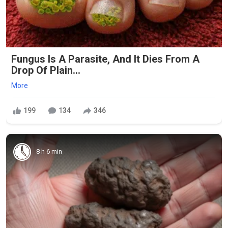
Fungus Is A Parasite, And It Dies From A
Drop Of Plain...
More
199
134
346
8 h 6 min