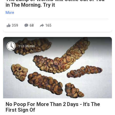
in The Morning. Try it
More
359
68
165
11 h 36 min
No Poop For More Than 2 Days - It's The
First Sign Of