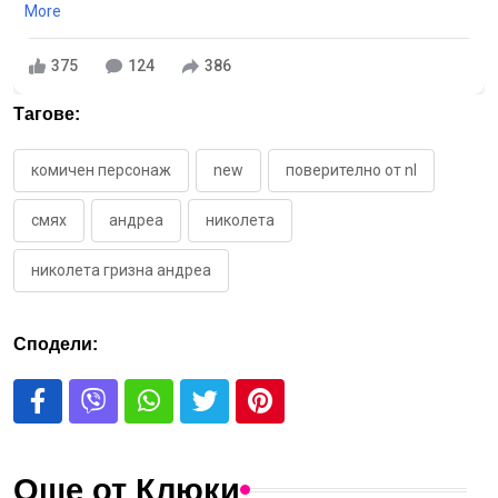
More
375
124
386
Тагове:
комичен персонаж
new
поверително от nl
смях
андреа
николета
николета гризна андреа
Сподели:
Още от Клюки