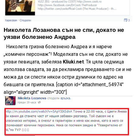
Николета Лозанова сън не спи, докато не
уязви болезнено Андреа
Николета гризна болезнено Андреа и я нарече
„комичен персонаж”! Моделката сън не спи, докато не
уязви певицата, забеляза
Kliuki.net
. Тя цяла седмица
използва свадата, за да рекламира предаването си и не
можа да си спести някои остри думички по адрес на
бившата си приятелка. [caption id="attachment_54974"
align="alignright" width="300"]