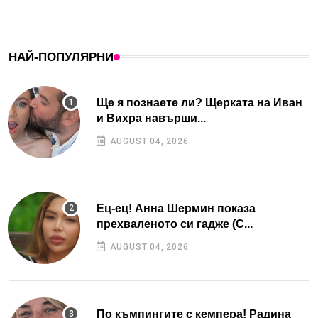
НАЙ-ПОПУЛЯРНИ
Ще я познаете ли? Щерката на Иван
и Вихра навърши...
AUGUST 04, 2026
Ец-ец! Анна Шермин показа
прехваленото си гадже (С...
AUGUST 04, 2026
По къмпингите с кемпера! Радина