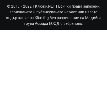
© 2013 - 2022 | Клюки.NET | Всички права запазени.
зползването и публикуването на част или цялото
съдържание на Kliuki.bg без разрешение на Медийна
група Асмара ЕООД е забранено.