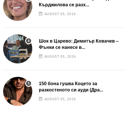
Кърджилова се разх...
AUGUST 05, 2026
Шок в Царево: Димитър Ковачев –
Фънки се нанесе в...
AUGUST 05, 2026
150 бона гушва Коцето за
разкостеното си ауди (Дра...
AUGUST 05, 2026