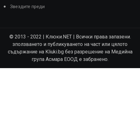
Звездите преди
© 2013 - 2022 | Клюки.NET | Всички права запазени.
зползването и публикуването на част или цялото
съдържание на Kliuki.bg без разрешение на Медийна
група Асмара ЕООД е забранено.