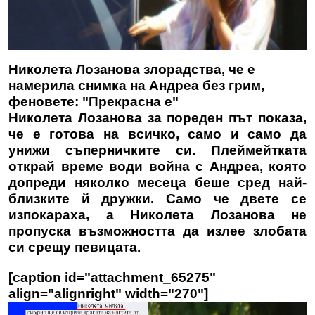
Николета Лозанова злорадства, че е
намерила снимка на Андреа без грим,
феновете: "Прекрасна е"
Николета Лозанова за пореден път показа,
че е готова на всичко, само и само да
унижи съперничките си. Плеймейтката
открай време води война с Андреа, която
допреди няколко месеца беше сред най-
близките й дружки. Само че двете се
изпокараха, а Николета Лозанова не
пропуска възможността да излее злобата
си срещу певицата.
[caption id="attachment_65275"
align="alignright" width="270"]