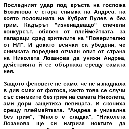
Последният удар под кръста на госпожа
Божинова е стара снимка на Андреа, на
която половината на Кубрат Пулев е без
грим. Кадърът "изненадващо" спечели
конкурсът, обявен от плеймейтката, за
папараци сред зрителите на "Поверително
от НЛ". И докато всички са убедени, че
снимката поредния отчаян опит от страна
на Николета Лозанова да унижи Андреа,
действията й се обърнаха срещу самата
нея.
Защото феновете не само, че не изпаднаха
в див смях от фотоса, както това се случи
със снимките без грим на самата Николета,
ами дори защитиха певицата. И скочиха
срещу плеймейтката. "Андреа е уникална
без грим", "Много е сладка", "Николета
Лозанова ще си изгризе ноктите да