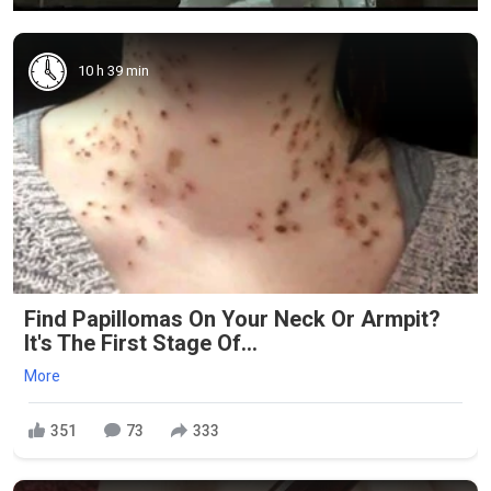
10 h 39 min
Find Papillomas On Your Neck Or Armpit?
It's The First Stage Of...
More
351
73
333