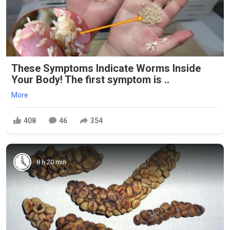
These Symptoms Indicate Worms Inside
Your Body! The first symptom is ..
More
408
46
354
8 h 20 min