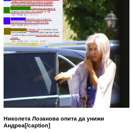
Николета Лозанова опита да унижи
Андреа[/caption]