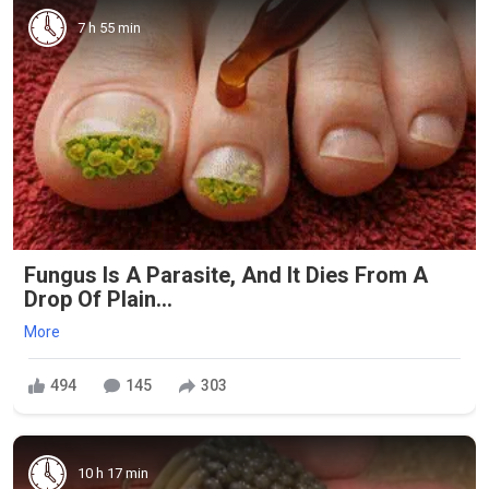
7 h 55 min
Fungus Is A Parasite, And It Dies From A
Drop Of Plain...
More
494
145
303
10 h 17 min