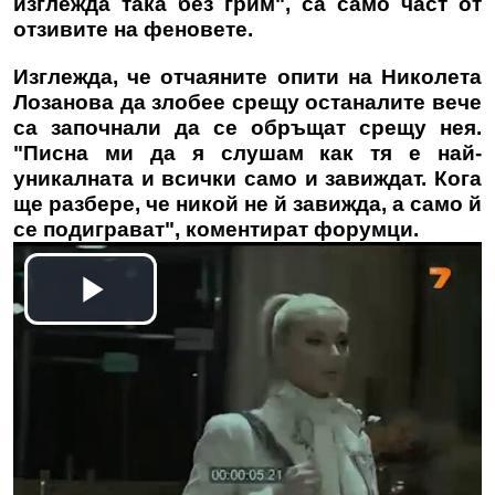
изглежда така без грим", са само част от
отзивите на феновете.
Изглежда, че отчаяните опити на Николета
Лозанова да злобее срещу останалите вече
са започнали да се обръщат срещу нея.
"Писна ми да я слушам как тя е най-
уникалната и всички само и завиждат. Кога
ще разбере, че никой не й завижда, а само й
се подиграват", коментират форумци.