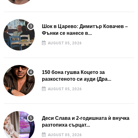
Шок в Царево: Димитър Ковачев –
Фънки се нанесе в...
AUGUST 05, 2026
150 бона гушва Коцето за
разкостеното си ауди (Дра...
AUGUST 05, 2026
Деси Слава и 2-годишната ѝ внучка
разтопиха сърцат...
AUGUST 05, 2026