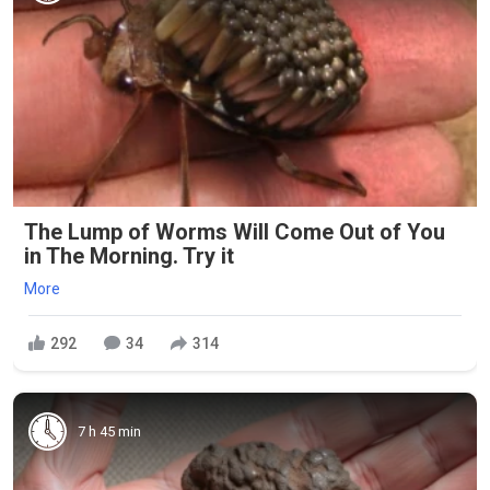
The Lump of Worms Will Come Out of You
in The Morning. Try it
More
292
34
314
7 h 45 min