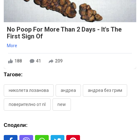
No Poop For More Than 2 Days - It's The
First Sign Of
More
188
41
209
Тагове:
николета лозанова
андреа
андреа без грим
поверително от nl
new
Сподели: