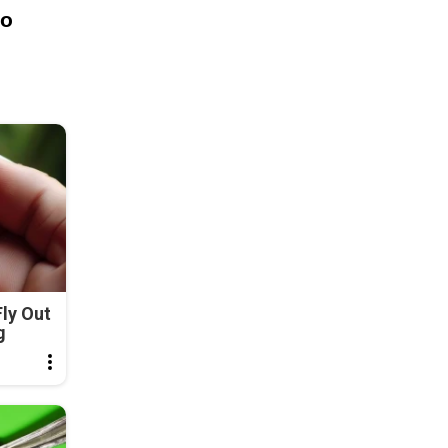
то
ly Out
g