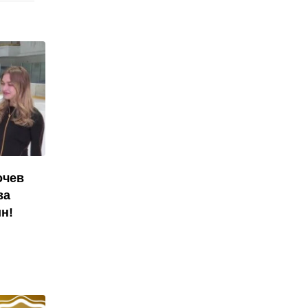
очев
ва
н!