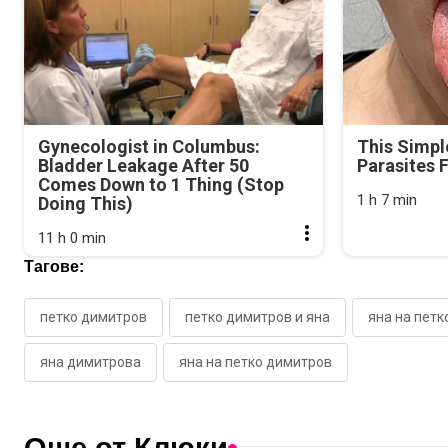
Gynecologist in Columbus:
This Simpl
Bladder Leakage After 50
Parasites 
Comes Down to 1 Thing (Stop
1 h 7 min
Doing This)
11 h 0 min
Тагове:
петко димитров
петко димитров и яна
яна на петк
яна димитрова
яна на петко димитров