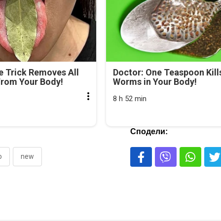
e Trick Removes All
Doctor: One Teaspoon Kills
From Your Body!
Worms in Your Body!
8 h 52 min
Сподели:
о
new