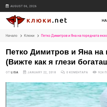
AUGUST 06, 2026
НА
Начало
Клюки
Петко Димитров и Яна на поредната екзо
Петко Димитров и Яна на 
(Вижте как я глези богата
ОТ
LISA
JANUARY 22, 2018
0 КОМЕНТАРА
924 