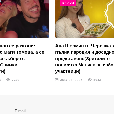
КЛЮКИ
нов се разгони:
Ана Шермин в „Черешкат
с Маги Томова, а се
пълна пародия и досадн
се събере с
представяне(Зрителите
(Снимки +
попиляха Манчев за избо
и)
участници)
6
7203
JULY 21, 2026
8043
E-mail