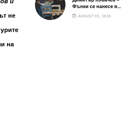
ов и
Фънки се нанесе в...
ът не
AUGUST 05, 2026
турите
и на