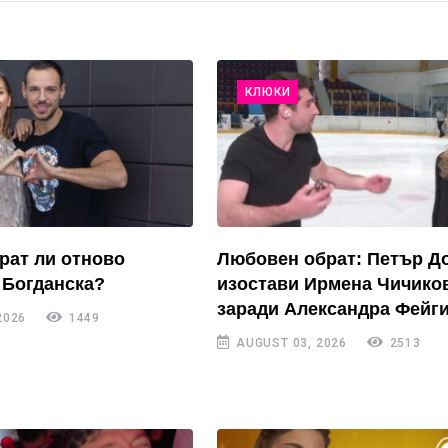
КЛЮКИ
рат ли отново
Любовен обрат: Петър Д
 Богданска?
изостави Ирмена Чичико
заради Александра Фейги
2026
1449
AUGUST 03, 2026
2513