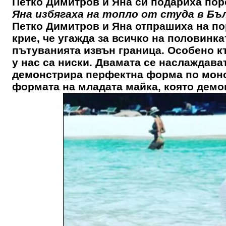
Петко Димитров и Яна си подариха пор
Яна избягаха на топло от студа в Бъ
Петко Димитров и Яна отпрашиха на по
крие, че угажда за всичко на половинка
пътуванията извън граница. Особено к
у нас са ниски. Двамата се наслаждава
демонстрира перфектна форма по моно
формата на младата майка, която дем