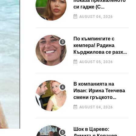
показа прехваленото
си гадже (С...
AUGUST 04, 2026
По къмпингите с
кемпера! Радина
Кърджилова се разх...
AUGUST 05, 2026
В компанията на
Иван: Ирина Тенчева
смени гръцкото...
AUGUST 04, 2026
Шок в Царево:
Димитър Ковачев –