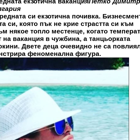
едната екзотична ваканция
Петко Димитр
лгария
редната си екзотична почивка. Бизнесмен
та си, която пък не крие страстта си към
ъм някое топло местенце, когато темпера
т на ваканция в чужбина, а танцьорката
кини. Двете деца очевидно не са повлиял
онстрира феноменална фигура.