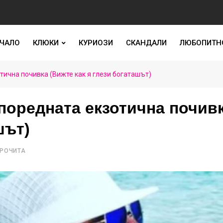
ЧАЛО
КЛЮКИ
КУРИОЗИ
СКАНДАЛИ
ЛЮБОПИТН
тична почивка (Вижте как я глези богаташът)
поредната екзотична почив
шът)
ПРОЧИТА