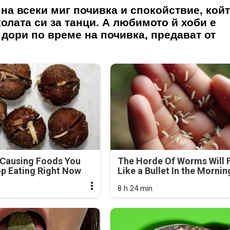
на всеки миг почивка и спокойствие, кой
олата си за танци. А любимото й хоби е
 дори по време на почивка, предават от
-Causing Foods You
The Horde Of Worms Will F
p Eating Right Now
Like a Bullet In the Mornin
8 h 24 min