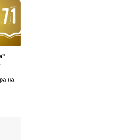
а”
о
ра на