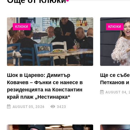
Още от Клюки
КЛЮКИ
КЛЮКИ
Шок в Царево: Димитър
Ще се събе
Ковачев – Фънки се нанесе в
Петканов и
резиденцията на Константин
AUGUST 04, 
край плаж „Нестинарка“
AUGUST 05, 2026
3423