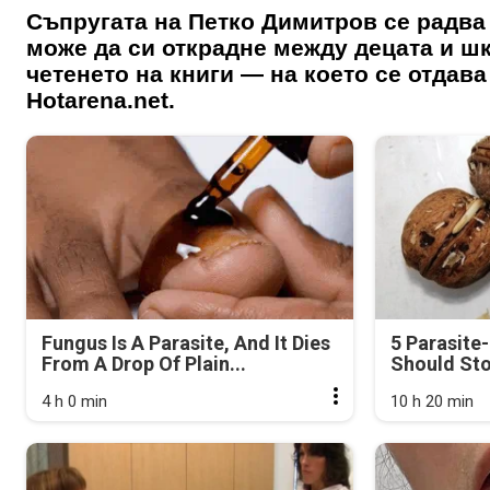
Съпругата на Петко Димитров се радва 
може да си открадне между децата и шк
четенето на книги — на което се отдава
Hotarena.net.
Fungus Is A Parasite, And It Dies
5 Parasite
From A Drop Of Plain...
Should Sto
4 h 0 min
10 h 20 min