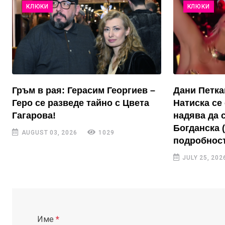
КЛЮКИ
КЛЮКИ
Гръм в рая: Герасим Георгиев –
Дани Петка
Геро се разведе тайно с Цвета
Натиска се 
Гагарова!
надява да 
Богданска 
AUGUST 03, 2026
1029
подробност
JULY 25, 202
Име
*