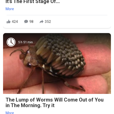
It's The First Stage Of...
More
424
98
352
5 h 51 min
The Lump of Worms Will Come Out of You
in The Morning. Try it
More