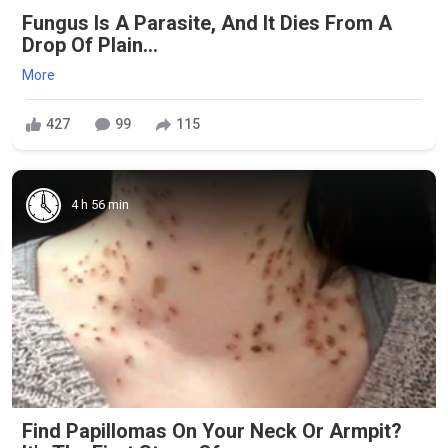
Fungus Is A Parasite, And It Dies From A
Drop Of Plain...
More
427
99
115
4 h 56 min
Find Papillomas On Your Neck Or Armpit?