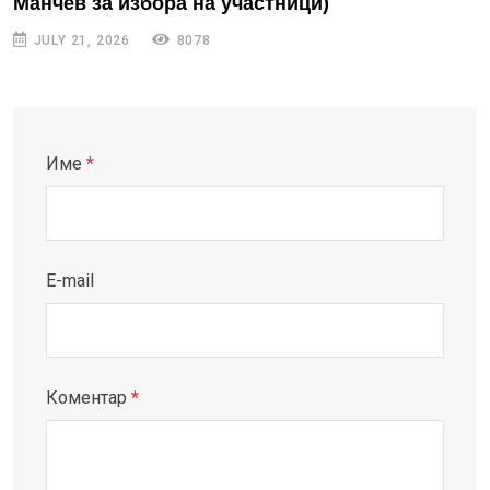
Манчев за избора на участници)
JULY 21, 2026
8078
Име
*
E-mail
Коментар
*