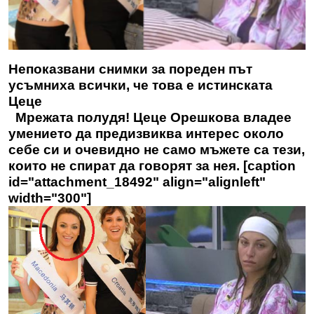
Непоказвани снимки за пореден път
усъмниха всички, че това е истинската
Цеце
Мрежата полудя! Цеце Орешкова владее
умението да предизвиква интерес около
себе си и очевидно не само мъжете са тези,
които не спират да говорят за нея. [caption
id="attachment_18492" align="alignleft"
width="300"]