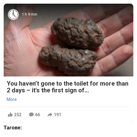
1 h 9 min
You haven’t gone to the toilet for more than
2 days – it's the first sign of...
More
252
66
191
Тагове: