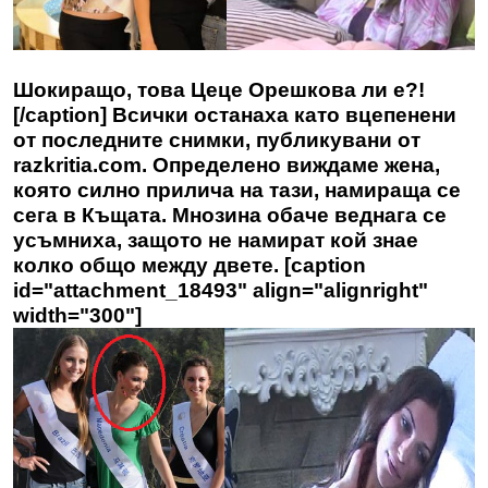
Шокиращо, това Цеце Орешкова ли е?!
[/caption] Всички останаха като вцепенени
от последните снимки, публикувани от
razkritia.com
. Определено виждаме жена,
която силно прилича на тази, намираща се
сега в Къщата. Мнозина обаче веднага се
усъмниха, защото не намират кой знае
колко общо между двете. [caption
id="attachment_18493" align="alignright"
width="300"]