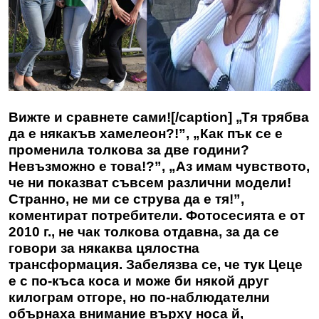
Вижте и сравнете сами![/caption] „Тя трябва
да е някакъв хамелеон?!”, „Как пък се е
променила толкова за две години?
Невъзможно е това!?”, „Аз имам чувството,
че ни показват съвсем различни модели!
Странно, не ми се струва да е тя!”,
коментират потребители. Фотосесията е от
2010 г., не чак толкова отдавна, за да се
говори за някаква цялостна
трансформация. Забелязва се, че тук Цеце
е с по-къса коса и може би някой друг
килограм отгоре, но по-наблюдателни
обърнаха внимание върху носа й,