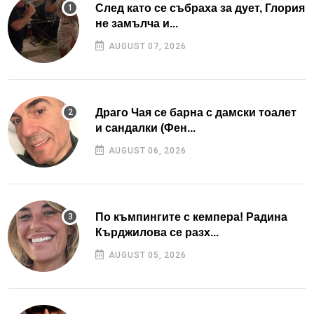
След като се събраха за дует, Глория
не замълча и...
AUGUST 07, 2026
Драго Чая се барна с дамски тоалет
и сандалки (Фен...
AUGUST 06, 2026
По къмпингите с кемпера! Радина
Кърджилова се разх...
AUGUST 05, 2026