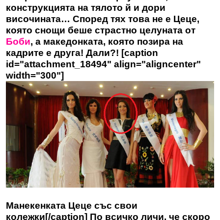
конструкцията на тялото й и дори
височината… Според тях това не е Цеце,
която снощи беше страстно целуната от
Боби
, а македонката, която позира на
кадрите е друга! Дали?! [caption
id="attachment_18494" align="aligncenter"
width="300"]
Манекенката Цеце със свои
колежки[/caption] По всичко личи, че скоро