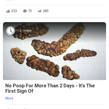
323
73
383
1 h 19 min
No Poop For More Than 2 Days - It's The
First Sign Of
More