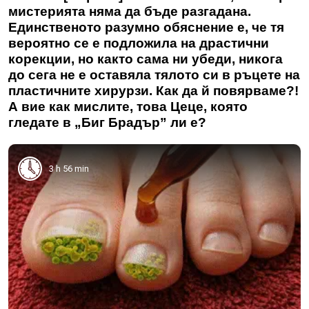
мистерията няма да бъде разгадана.
Единственото разумно обяснение е, че тя
вероятно се е подложила на драстични
корекции, но както сама ни убеди, никога
до сега не е оставяла тялото си в ръцете на
пластичните хирурзи. Как да й повярваме?!
А вие как мислите, това Цеце, която
гледате в „Биг Брадър” ли е?
3 h 56 min