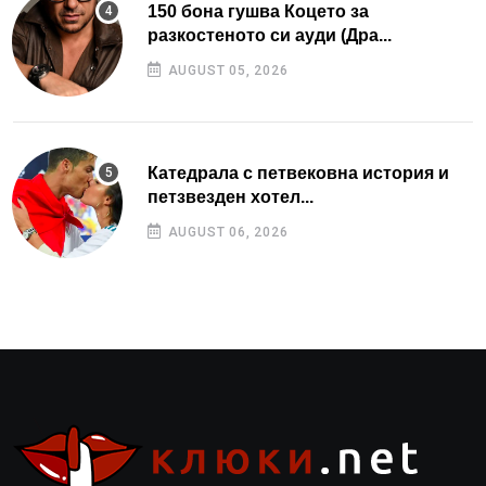
150 бона гушва Коцето за
разкостеното си ауди (Дра...
AUGUST 05, 2026
Катедрала с петвековна история и
петзвезден хотел...
AUGUST 06, 2026