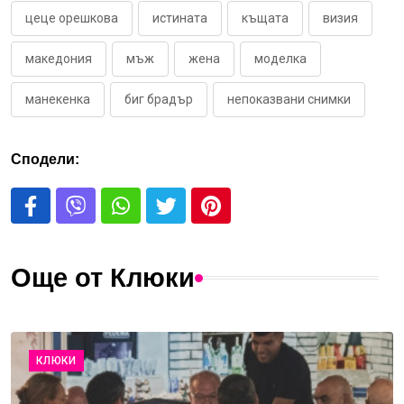
цеце орешкова
истината
къщата
визия
македония
мъж
жена
моделка
манекенка
биг брадър
непоказвани снимки
Сподели:
Още от Клюки
КЛЮКИ