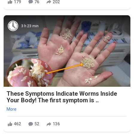
179
76
202
3 h 23 min
These Symptoms Indicate Worms Inside
Your Body! The first symptom is ..
More
462
52
136