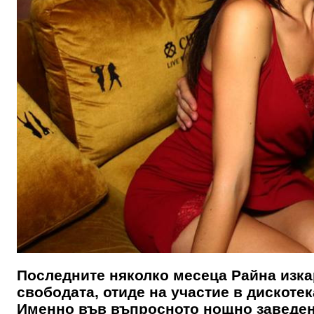
Последните няколко месеца Райна изкар
свободата, отиде на участие в дискотек
Именно във въпросното нощно заведени