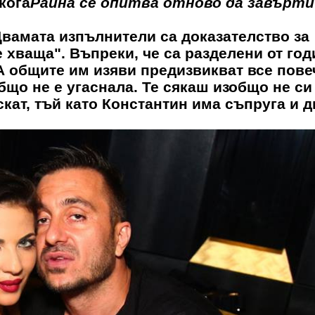
кога
Райна се опитва отново да завърти
Двамата изпълнители са доказателство за
 хваща". Въпреки, че са разделени от год
А общите им изяви предизвикват все пове
що не е угаснала. Те сякаш изобщо не си
искат, тъй като Константин има съпруга и д