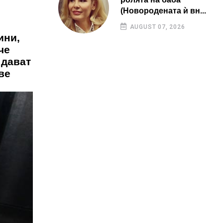
(Новородената ѝ вн...
AUGUST 07, 2026
ини,
че
 дават
ве