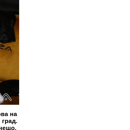
ова на
 град.
нещо.