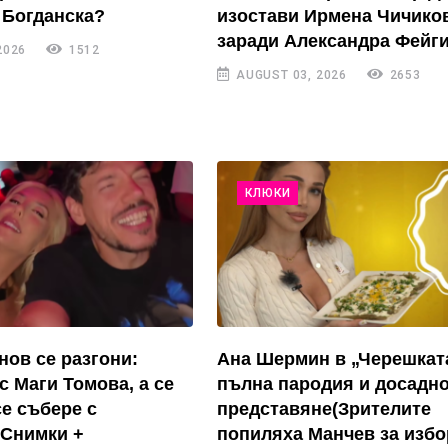
 Богданска?
изостави Ирмена Чичико
заради Александра Фейги
2026
1512
AUGUST 03, 2026
2653
КЛЮКИ
нов се разгони:
Ана Шермин в „Черешкат
с Маги Томова, а се
пълна пародия и досадн
се събере с
представяне(Зрителите
(Снимки +
попиляха Манчев за избо