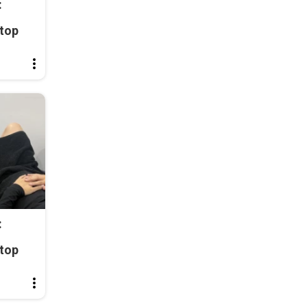
:
top
:
top