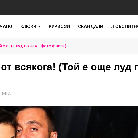
ЧАЛО
КЛЮКИ
КУРИОЗИ
СКАНДАЛИ
ЛЮБОПИТН
й е още луд по нея - Фото факти)
от всякога! (Той е още луд 
ОЧИТА