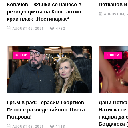
Ковачев – Фънки се нанесе в
Петканов и
резиденцията на Константин
AUGUST 04, 
край плаж „Нестинарка“
AUGUST 05, 2026
4732
КЛЮКИ
КЛЮКИ
Гръм в рая: Герасим Георгиев –
Дани Петка
Геро се разведе тайно с Цвета
Натиска се 
Гагарова!
надява да 
Богданска 
AUGUST 03, 2026
1113