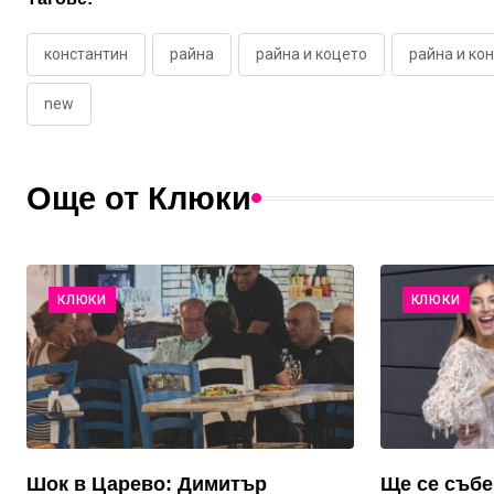
константин
райна
райна и коцето
райна и ко
new
Още от Клюки
КЛЮКИ
КЛЮКИ
Шок в Царево: Димитър
Ще се събе