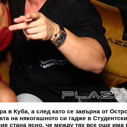
а в Куба, а след като се завърна от Остр
ата на някогашното си гадже в Студентски
е стана ясно, че между тях все още има 