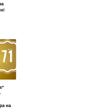
ва
н!
а”
о
ра на