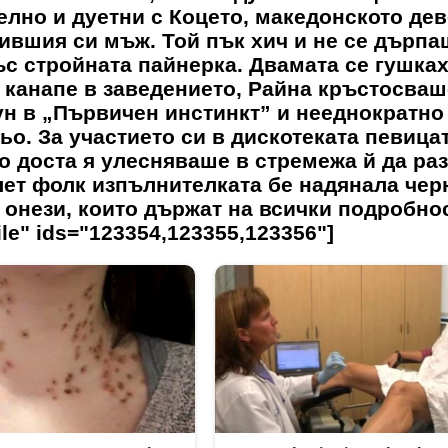
елно и дуетни с Коцето, македонското де
ившия си мъж. Той пък хич и не се дърпа
с стройната пайнерка. Двамата се гушках
а канапе в заведението, Райна кръстосваш
н в „Първичен инстинкт” и нееднократно
ьо. За участието си в дискотеката певица
о доста я улесняваше в стремежа й да ра
лет фолк изпълнителката бе надянала чер
 онези, които държат на всички подробно
file" ids="123354,123355,123356"]