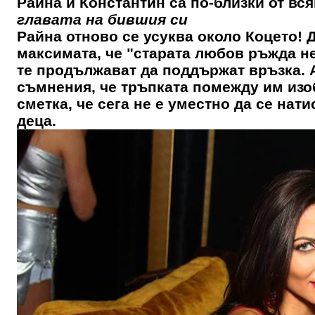
Райна и Константин са по-близки от вся
главата на бившия си
Райна отново се усуква около Коцето! 
максимата, че "старата любов ръжда не
те продължават да поддържат връзка. 
съмнения, че тръпката помежду им изоб
сметка, че сега не е уместно да се нат
деца.