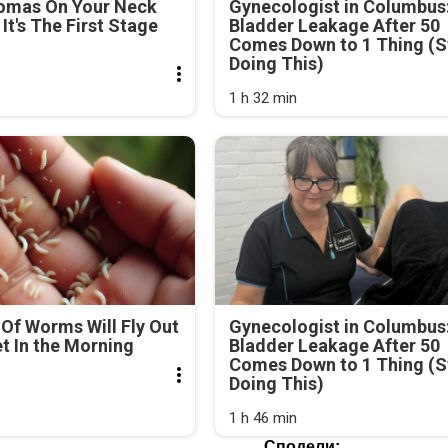
lomas On Your Neck
Gynecologist in Columbus
It's The First Stage
Bladder Leakage After 50
Comes Down to 1 Thing (S
Doing This)
1 h 32 min
Of Worms Will Fly Out
Gynecologist in Columbus
et In the Morning
Bladder Leakage After 50
Comes Down to 1 Thing (S
Doing This)
1 h 46 min
Сподели: