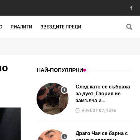
О
РИАЛИТИ
ЗВЕЗДИТЕ ПРЕДИ
по
НАЙ-ПОПУЛЯРНИ
След като се събраха
за дует, Глория не
замълча и...
AUGUST 07, 2026
Драго Чая се барна с