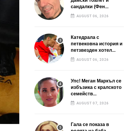
дамски тоалет и
сандалки (Фен...
AUGUST 06, 2026
Катедрала с
петвековна история и
петзвезден хотел...
AUGUST 06, 2026
Упс! Меган Маркъл се
избъзика с кралското
семейств...
AUGUST 07, 2026
Гала се показа в
ролята на баба