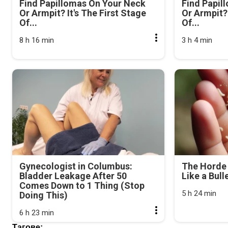
Find Papillomas On Your Neck
Find Papil
Or Armpit? It's The First Stage
Or Armpit? 
Of...
Of...
8 h 16 min
3 h 4 min
Gynecologist in Columbus:
The Horde 
Bladder Leakage After 50
Like a Bull
Comes Down to 1 Thing (Stop
5 h 24 min
Doing This)
6 h 23 min
Тагове: