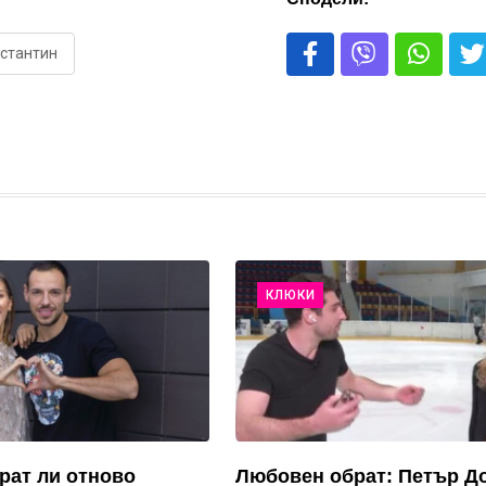
нстантин
КЛЮКИ
рат ли отново
Любовен обрат: Петър Д