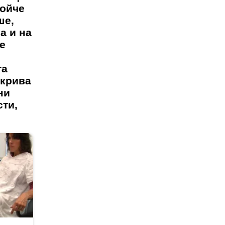
войче
ше,
а и на
е
та
зкрива
ни
сти,