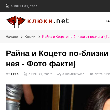
AUGUST 07, 2026
НА
Начало
Клюки
Райна и Коцето по-близки от всякога! (То
Райна и Коцето по-близки 
нея - Фото факти)
ОТ
LISA
APRIL 21, 2017
0 КОМЕНТАРА
3276 ПР