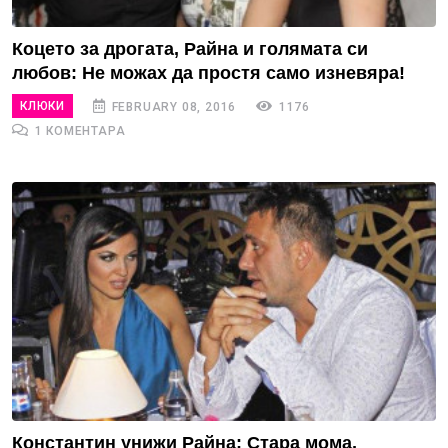
Коцето за дрогата, Райна и голямата си
любов: Не можах да простя само изневяра!
КЛЮКИ
FEBRUARY 08, 2016
1176
1 КОМЕНТАРА
Константин унижи Райна: Стара мома,