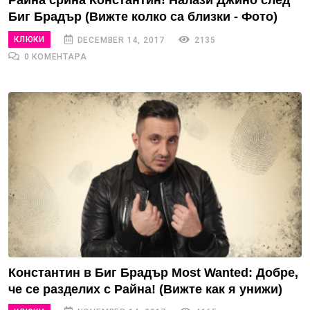
Райна срина Константин! Налази Джино след
Биг Брадър (Вижте колко са близки - Фото)
КЛЮКИ
DECEMBER 14, 2017
2135
0 КОМЕНТАРА
Константин в Биг Брадър Most Wanted: Добре,
че се разделих с Райна! (Вижте как я унижи)