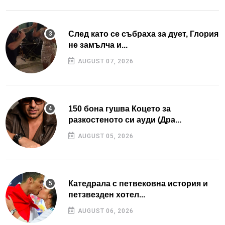
След като се събраха за дует, Глория
не замълча и...
AUGUST 07, 2026
150 бона гушва Коцето за
разкостеното си ауди (Дра...
AUGUST 05, 2026
Катедрала с петвековна история и
петзвезден хотел...
AUGUST 06, 2026