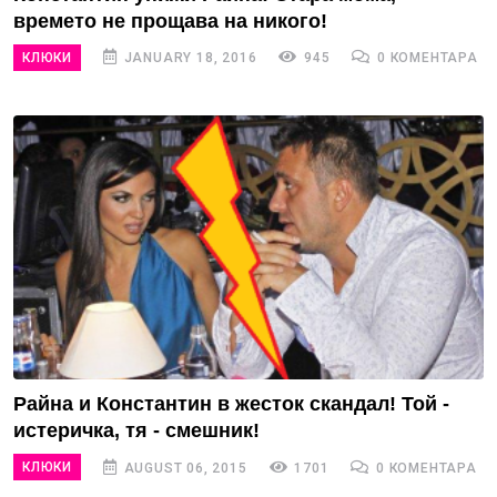
времето не прощава на никого!
КЛЮКИ
JANUARY 18, 2016
945
0 КОМЕНТАРА
Райна и Константин в жесток скандал! Той -
истеричка, тя - смешник!
КЛЮКИ
AUGUST 06, 2015
1701
0 КОМЕНТАРА