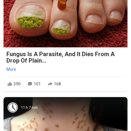
Fungus Is A Parasite, And It Dies From A
Drop Of Plain...
More
390
101
168
11 h 7 min