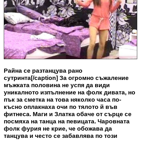
Райна се разтанцува рано
сутринта[/caption] За огромно съжаление
мъжката половина не успя да види
уникалното изпълнение на фолк дивата, но
пък за сметка на това няколко часа по-
късно оплакнаха очи по тялото й във
фитнеса. Маги и Златка обаче от сърце се
посмяха на танца на певицата. Чаровната
фолк фурия не крие, че обожава да
танцува и често се забавлява по този