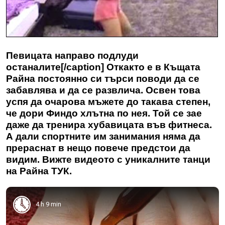
Певицата направо подлуди
останалите[/caption] Откакто е в Къщата
Райна постоянно си търси поводи да се
забавлява и да се развлича. Освен това
успя да очарова мъжете до такава степен,
че дори Финдо хлътна по нея. Той се зае
даже да тренира хубавицата във фитнеса.
А дали спортните им занимания няма да
прераснат в нещо повече предстои да
видим. Вижте видеото с уникалните танци
на Райна ТУК.
4 h 9 min