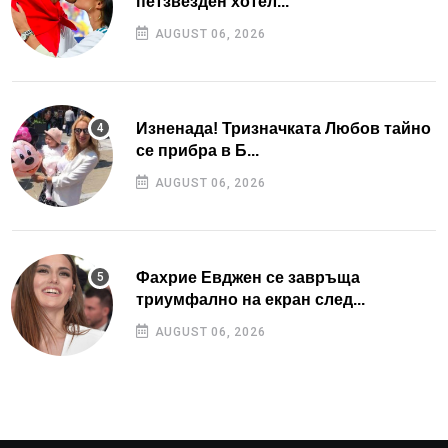
петзвезден хотел...
AUGUST 06, 2026
Изненада! Тризначката Любов тайно
се прибра в Б...
AUGUST 06, 2026
Фахрие Евджен се завръща
триумфално на екран след...
AUGUST 06, 2026