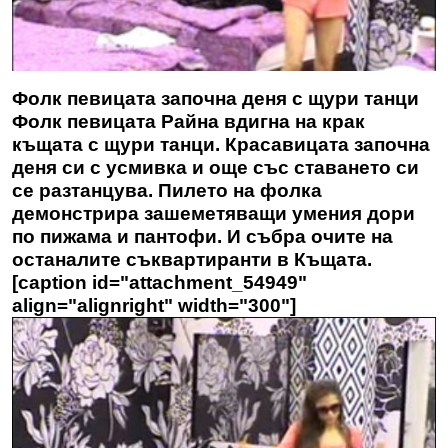
Фолк певицата започна деня с щури танци
Фолк певицата Райна вдигна на крак
къщата с щури танци. Красавицата започна
деня си с усмивка и още със ставането си
се разтанцува. Пилето на фолка
демонстрира зашеметяващи умения дори
по пижама и пантофи. И събра очите на
останалите съквартиранти в Къщата.
[caption id="attachment_54949"
align="alignright" width="300"]