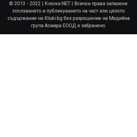
© 2013 - 2022 | Клюки.NET | Всички права запазени.
зползването и публикуването на част или цялото
съдържание на Kliuki.bg без разрешение на Медийна
група Асмара ЕООД е забранено.