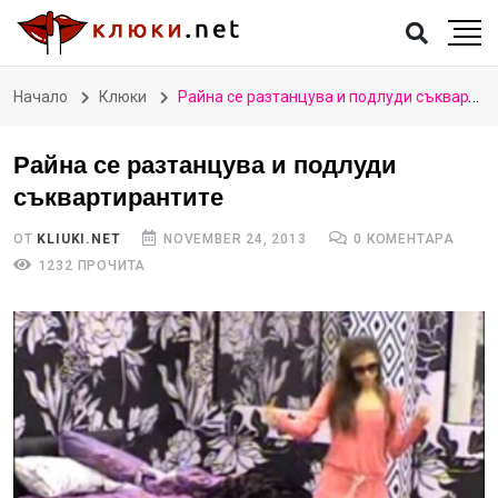
Начало
Клюки
Райна се разтанцува и подлуди съквартирантите
Райна се разтанцува и подлуди
съквартирантите
ОТ
KLIUKI.NET
NOVEMBER 24, 2013
0 КОМЕНТАРА
1232 ПРОЧИТА