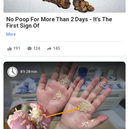
No Poop For More Than 2 Days - It's The
First Sign Of
More
191
124
145
8 h 28 min