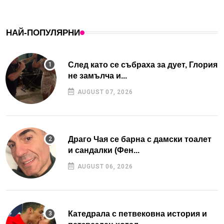
НАЙ-ПОПУЛЯРНИ
След като се събраха за дует, Глория
не замълча и...
AUGUST 07, 2026
Драго Чая се барна с дамски тоалет
и сандалки (Фен...
AUGUST 06, 2026
Катедрала с петвековна история и