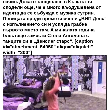
начин. Докато танцуваше в Къщата тя
сподели още, че е много въодушевена от
идеята да се събужда с музика сутрин.
Певицата преди време спечели „ВИП Денс“
с изпълнението си и успя да грабне
първото място там. А миналата година
блестящо замести Стела Ангелова с
танците си в „Денсинг старс“. [caption
id="attachment_54950" align="alignleft"
width="300"]