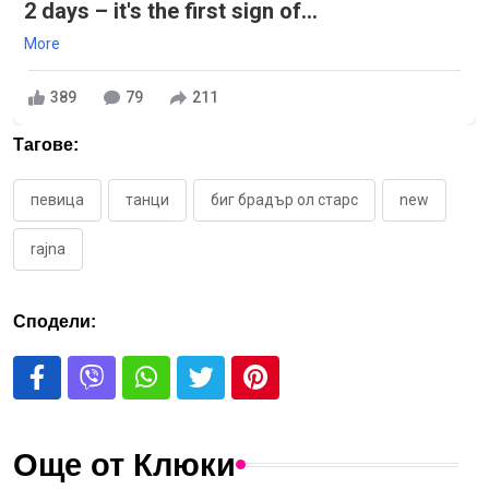
2 days – it's the first sign of...
More
389
79
211
Тагове:
певица
танци
биг брадър ол старс
new
rajna
Сподели:
Още от Клюки