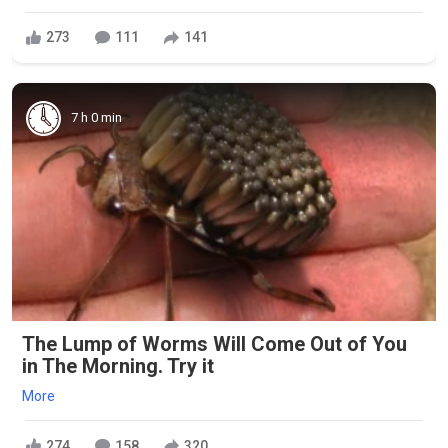
273
111
141
7 h 0 min
The Lump of Worms Will Come Out of You
in The Morning. Try it
More
274
158
320