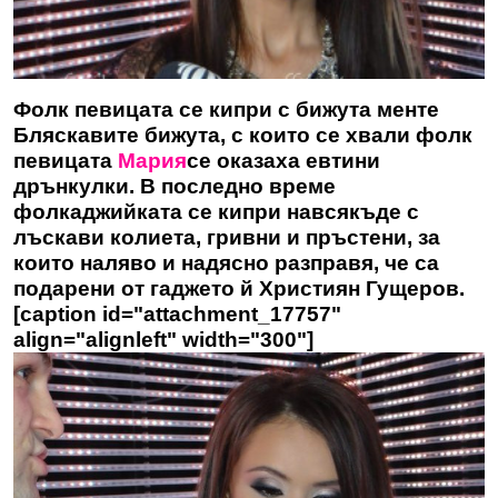
Фолк певицата се кипри с бижута менте
Бляскавите бижута, с които се хвали фолк
певицата
Мария
се оказаха евтини
дрънкулки. В последно време
фолкаджийката се кипри навсякъде с
лъскави колиета, гривни и пръстени, за
които наляво и надясно разправя, че са
подарени от гаджето й Християн Гущеров.
[caption id="attachment_17757"
align="alignleft" width="300"]