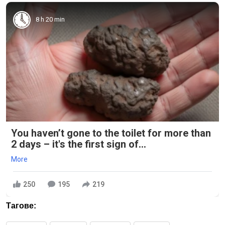
8 h 20 min
You haven’t gone to the toilet for more than
2 days – it's the first sign of...
More
250
195
219
Тагове: