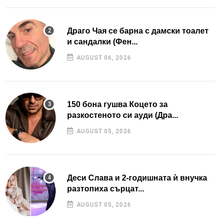
Драго Чая се барна с дамски тоалет
и сандалки (Фен...
AUGUST 06, 2026
150 бона гушва Коцето за
разкостеното си ауди (Дра...
AUGUST 05, 2026
Деси Слава и 2-годишната ѝ внучка
разтопиха сърцат...
AUGUST 05, 2026