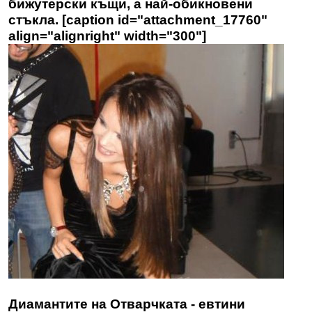
бижутерски къщи, а най-обикновени
стъкла. [caption id="attachment_17760"
align="alignright" width="300"]
Диамантите на Отварчката - евтини