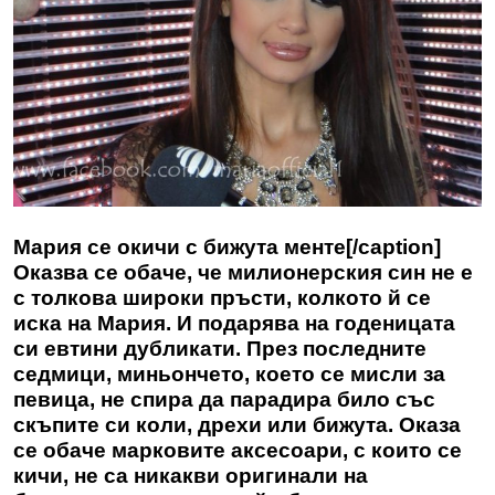
Мария се окичи с бижута менте[/caption]
Оказва се обаче, че милионерския син не е
с толкова широки пръсти, колкото й се
иска на Мария. И подарява на годеницата
си евтини дубликати. През последните
седмици, миньончето, което се мисли за
певица, не спира да парадира било със
скъпите си коли, дрехи или бижута. Оказа
се обаче марковите аксесоари, с които се
кичи, не са никакви оригинали на