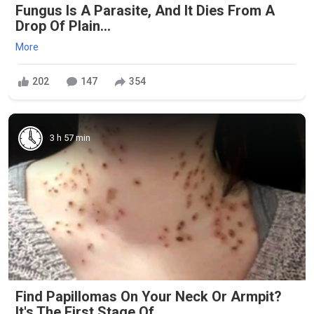
Fungus Is A Parasite, And It Dies From A
Drop Of Plain...
More
202
147
354
3 h 57 min
Find Papillomas On Your Neck Or Armpit?
It's The First Stage Of...