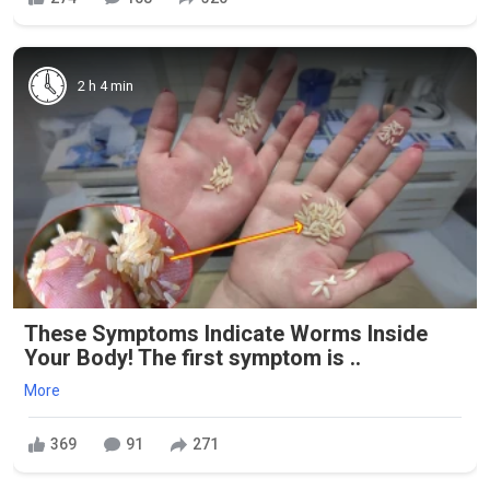
2 h 4 min
These Symptoms Indicate Worms Inside
Your Body! The first symptom is ..
More
369
91
271