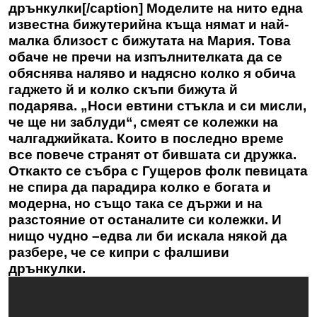
дрънкулки[/caption] Моделите на нито една
известна бижутерийна къща нямат и най-
малка близост с бижутата на Мария. Това
обаче не пречи на изпълнителката да се
обяснява наляво и надясно колко я обича
гаджето й и колко скъпи бижута й
подарява. „Носи евтини стъкла и си мисли,
че ще ни заблуди“, смеят се колежки на
чалгаджийката. Които в последно време
все повече странят от бившата си дружка.
Откакто се събра с Гущеров фолк певицата
не спира да парадира колко е богата и
модерна, но също така се държи и на
разстояние от останалите си колежки. И
нищо чудно –едва ли би искала някой да
разбере, че се кипри с фалшиви
дрънкулки.