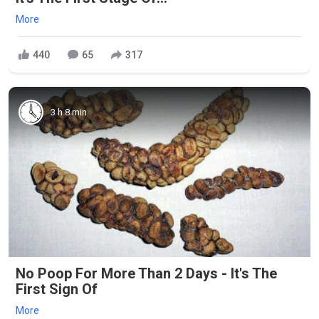
More
440
65
317
3 h 8 min
No Poop For More Than 2 Days - It's The
First Sign Of
More