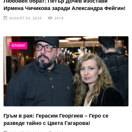
Любовен обрат: Петър Дочев изостави
Ирмена Чичикова заради Александра Фейгин!
AUGUST 03, 2026
2618
КЛЮКИ
Гръм в рая: Герасим Георгиев – Геро се
разведе тайно с Цвета Гагарова!