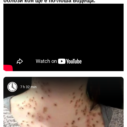
облози коя ще е по-лоша водеща.
7 h 32 min