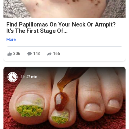
Find Papillomas On Your Neck Or Armpit?
It's The First Stage Of...
More
306
143
166
1 h 47 min