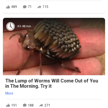
489
71
115
4 h 48 min
The Lump of Worms Will Come Out of You
in The Morning. Try it
More
191
188
271