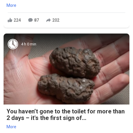
More
224
87
202
4 h 0 min
You haven’t gone to the toilet for more than
2 days – it's the first sign of...
More