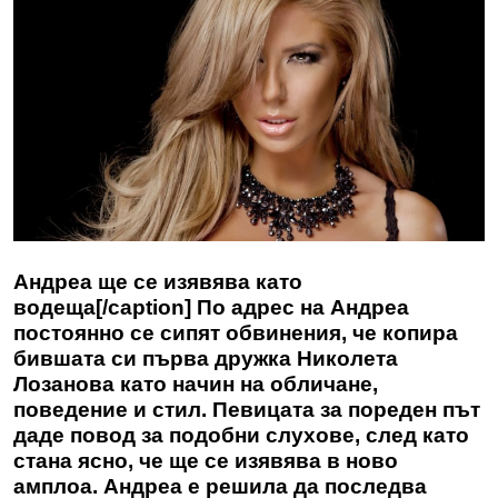
Андреа ще се изявява като
водеща[/caption] По адрес на Андреа
постоянно се сипят обвинения, че копира
бившата си първа дружка Николета
Лозанова като начин на обличане,
поведение и стил. Певицата за пореден път
даде повод за подобни слухове, след като
стана ясно, че ще се изявява в ново
амплоа. Андреа е решила да последва