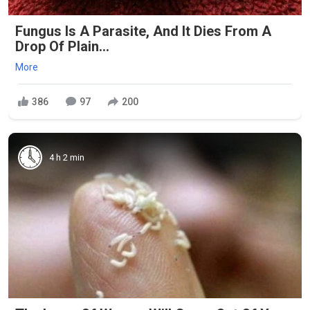
Fungus Is A Parasite, And It Dies From A
Drop Of Plain...
More
386
97
200
4 h 2 min