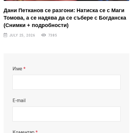
Дани Петканов се разгони: Натиска се с Маги
Томова, а се надява да се събере с Богданска
(Снимки + подробности)
JULY 25, 2026
7385
Име
*
E-mail
Коментар
*