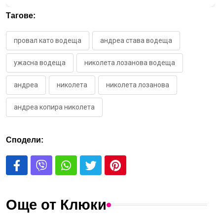
Тагове:
провал като водеща
андреа става водеща
ужасна водеща
николета лозанова водеща
андреа
николета
николета лозанова
андреа копира николета
Сподели:
Още от Клюки