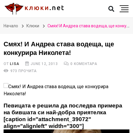
Начало
Клюки
Смях! И Андреа става водеща, ще конкурира Николета!
Смях! И Андреа става водеща, ще
конкурира Николета!
ОТ
LISA
JUNE 12, 2013
0 КОМЕНТАРА
973 ПРОЧИТА
Певицата е решила да последва примера
на бившата си най-добра приятелка
[caption id="attachment_39072"
align="alignleft" width="300"]