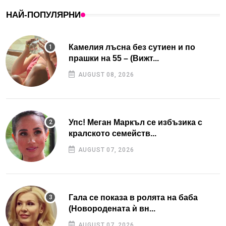
НАЙ-ПОПУЛЯРНИ
Камелия лъсна без сутиен и по
прашки на 55 – (Вижт...
AUGUST 08, 2026
Упс! Меган Маркъл се избъзика с
кралското семейств...
AUGUST 07, 2026
Гала се показа в ролята на баба
(Новородената ѝ вн...
AUGUST 07, 2026