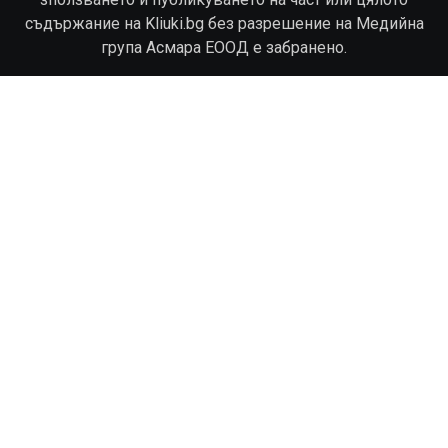
съдържание на Kliuki.bg без разрешение на Медийна
група Асмара ЕООД е забранено.