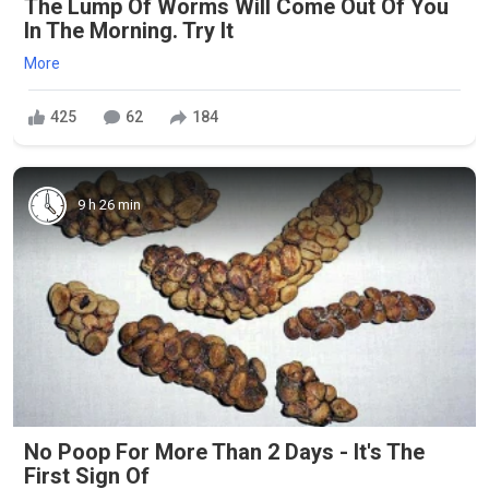
The Lump Of Worms Will Come Out Of You
In The Morning. Try It
More
425
62
184
9 h 26 min
No Poop For More Than 2 Days - It's The
First Sign Of