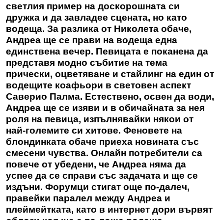
светлия пример на доскорошната си
дружка и да завладее сцената, но като
водеща. За разлика от Николета обаче,
Андреа ще се прави на водеща една
единствена вечер. Певицата е поканена да
представя модно събитие на тема
прически, оцветяване и стайлинг на един от
водещите коафьори в световен аспект
Саверио Палма. Естествено, освен да води,
Андреа ще се изяви и в обичайната за нея
роля на певица, изпълнявайки някои от
най-големите си хитове. Феновете на
блондинката обаче приеха новината със
смесени чувства. Онлайн потребители са
повече от убедени, че Андреа няма да
успее да се справи със задачата и ще се
издъни. Форумци стигат още по-далеч,
правейки паралел между Андреа и
плеймейтката, като в интернет дори вървят