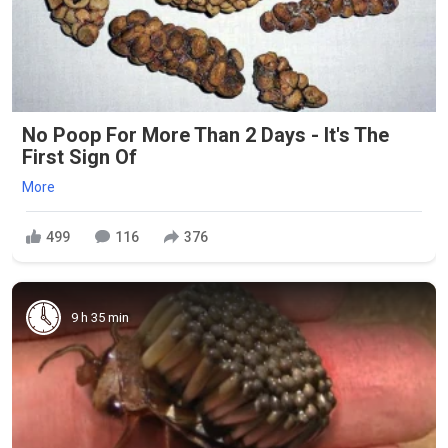
No Poop For More Than 2 Days - It's The
First Sign Of
More
499
116
376
9 h 35 min