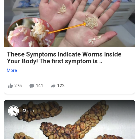
These Symptoms Indicate Worms Inside
Your Body! The first symptom is ..
More
275
141
122
43 min