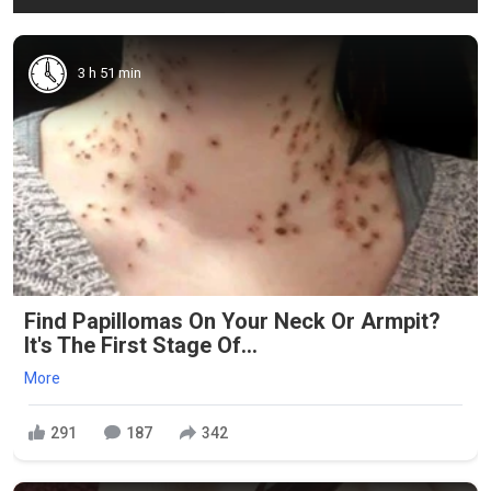
3 h 51 min
Find Papillomas On Your Neck Or Armpit?
It's The First Stage Of...
More
291
187
342