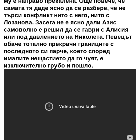
му е направо прекалена. Още повече, че
самата тя даде ясно да се разбере, че не
търси конфликт нито с него, нито с
Лозанова. Засега не е ясно дали Азис
самоволно е решил да се гаври с Алисия
или под давлението на Николета. Певецът
обаче тотално прекрачи границите с
последното си парче, което според
ималите нещастието да го чуят, е
изключително грубо и пошло.