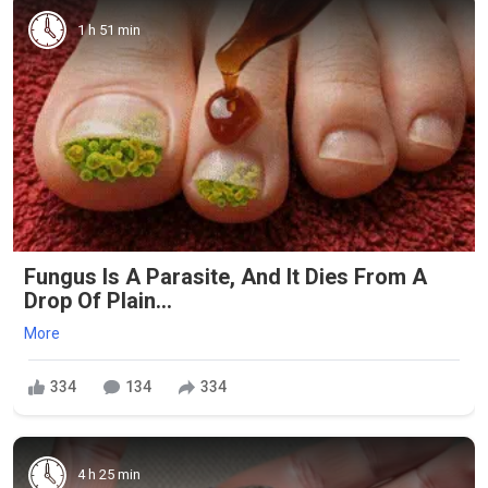
1 h 51 min
Fungus Is A Parasite, And It Dies From A
Drop Of Plain...
More
334
134
334
4 h 25 min