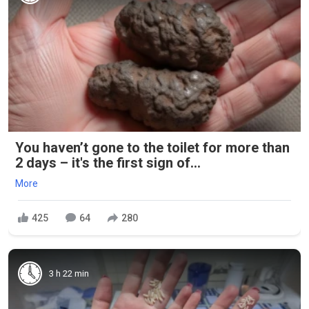
You haven’t gone to the toilet for more than
2 days – it's the first sign of...
More
425
64
280
3 h 22 min