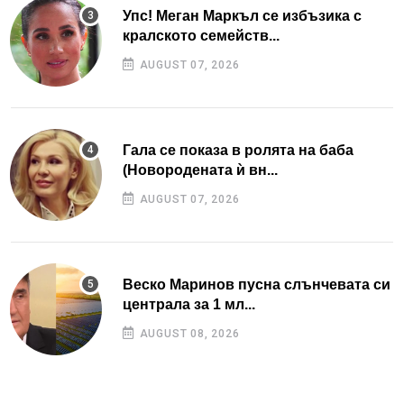
Упс! Меган Маркъл се избъзика с
кралското семейств...
AUGUST 07, 2026
Гала се показа в ролята на баба
(Новородената ѝ вн...
AUGUST 07, 2026
Веско Маринов пусна слънчевата си
централа за 1 мл...
AUGUST 08, 2026