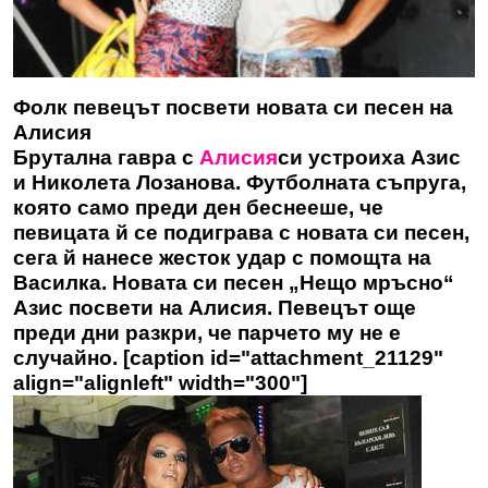
Фолк певецът посвети новата си песен на
Алисия
Брутална гавра с
Алисия
си устроиха Азис
и Николета Лозанова. Футболната съпруга,
която само преди ден беснееше, че
певицата й се подиграва с новата си песен,
сега й нанесе жесток удар с помощта на
Василка. Новата си песен „Нещо мръсно“
Азис посвети на Алисия. Певецът още
преди дни разкри, че парчето му не е
случайно. [caption id="attachment_21129"
align="alignleft" width="300"]