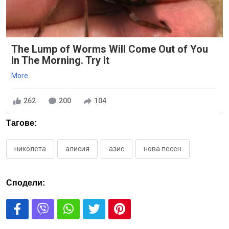
The Lump of Worms Will Come Out of You
in The Morning. Try it
More
262
200
104
Тагове:
николета
алисия
азис
нова песен
Сподели: