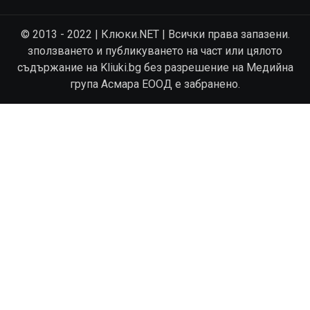
© 2013 - 2022 | Клюки.NET | Всички права запазени.
зползването и публикуването на част или цялото
съдържание на Kliuki.bg без разрешение на Медийна
група Асмара ЕООД е забранено.