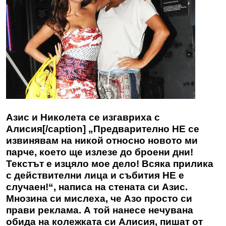
Азис и Николета се изгавриха с
Алисия[/caption] „Предварително НЕ се
извинявам на никой относно новото ми
парче, което ще излезе до броени дни!
Текстът е изцяло мое дело! Всяка прилика
с действителни лица и събития НЕ е
случаен!“, написа на стената си Азис.
Мнозина си мислеха, че Азо просто си
прави реклама. А той нанесе нечувана
обида на колежката си Алисия, пишат от