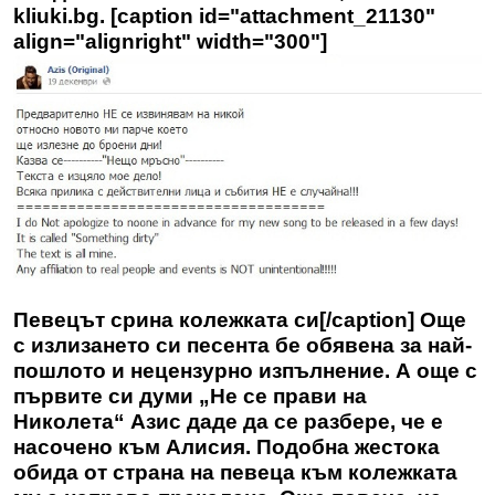
kliuki.bg. [caption id="attachment_21130"
align="alignright" width="300"]
Певецът срина колежката си[/caption] Още
с излизането си песента бе обявена за най-
пошлото и нецензурно изпълнение. А още с
първите си думи „Не се прави на
Николета“ Азис даде да се разбере, че е
насочено към Алисия. Подобна жестока
обида от страна на певеца към колежката