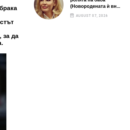
(Новородената ѝ вн...
 брака
AUGUST 07, 2026
истът
 за да
.