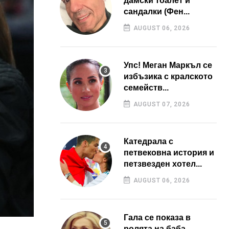
дамски тоалет и
сандалки (Фен...
AUGUST 06, 2026
Упс! Меган Маркъл се
избъзика с кралското
семейств...
AUGUST 07, 2026
Катедрала с
петвековна история и
петзвезден хотел...
AUGUST 06, 2026
Гала се показа в
ролята на баба