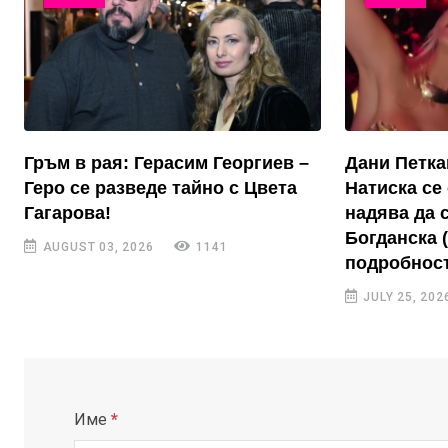
Гръм в рая: Герасим Георгиев –
Дани Петка
Геро се разведе тайно с Цвета
Натиска се 
Гагарова!
надява да 
Богданска 
AUGUST 03, 2026
1141
подробност
JULY 25, 202
Име
*