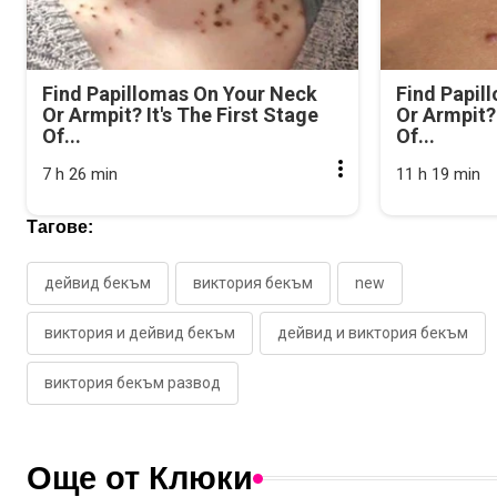
Find Papillomas On Your Neck
Find Papil
Or Armpit? It's The First Stage
Or Armpit? 
Of...
Of...
7 h 26 min
11 h 19 min
Тагове:
дейвид бекъм
виктория бекъм
new
виктория и дейвид бекъм
дейвид и виктория бекъм
виктория бекъм развод
Още от Клюки