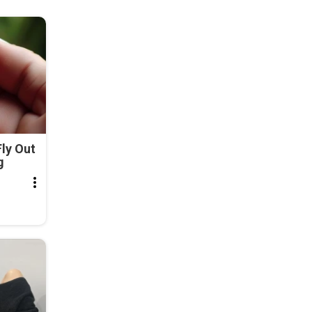
ly Out
g