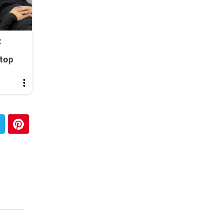
:
top