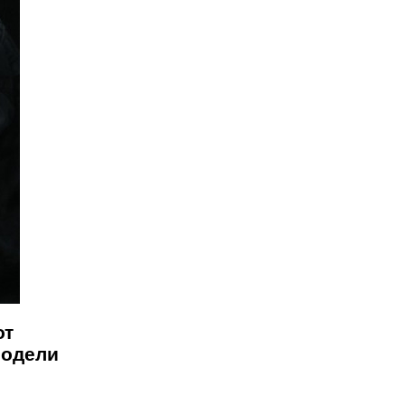
от
подели