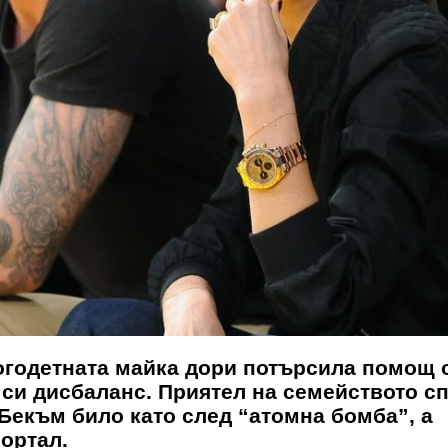
ногодетната майка дори потърсила помощ 
 си дисбаланс. Приятел на семейството с
Бекъм било като след “атомна бомба”, а
ортал.