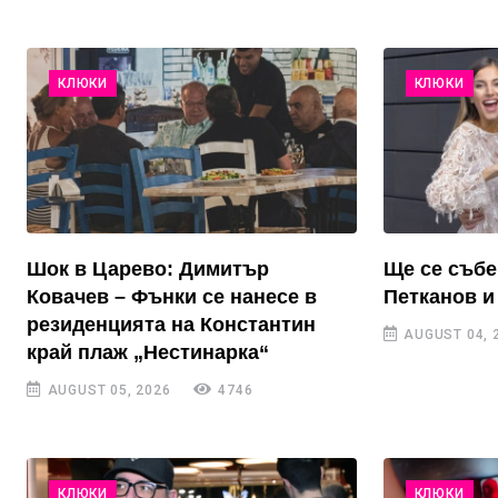
КЛЮКИ
КЛЮКИ
Шок в Царево: Димитър
Ще се събе
Ковачев – Фънки се нанесе в
Петканов и
резиденцията на Константин
AUGUST 04, 
край плаж „Нестинарка“
AUGUST 05, 2026
4746
КЛЮКИ
КЛЮКИ