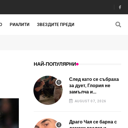
О
РИАЛИТИ
ЗВЕЗДИТЕ ПРЕДИ
НАЙ-ПОПУЛЯРНИ
След като се събраха
за дует, Глория не
замълча и...
AUGUST 07, 2026
Драго Чая се барна с