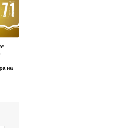
а”
о
ра на