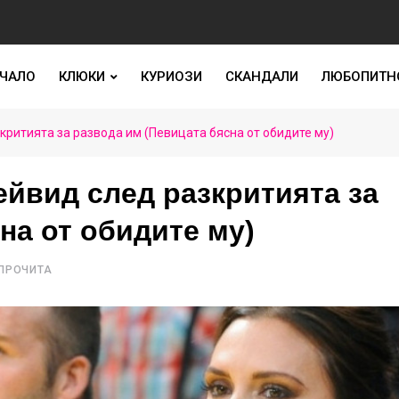
ЧАЛО
КЛЮКИ
КУРИОЗИ
СКАНДАЛИ
ЛЮБОПИТН
ритията за развода им (Певицата бясна от обидите му)
ейвид след разкритията за
на от обидите му)
 ПРОЧИТА