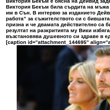
Виктория Бекъм е бясна на Дейвид заде
Виктория Бекъм била сърдита на мъжа с
им в Сън. В интервю за изданието Дей
работа” за съжителството си с бившат
призна и че двамата действително са б
резултат на разкритията му Вики избяга
възстановява душевното си здраве в ед
[caption id="attachment_144695" align="a