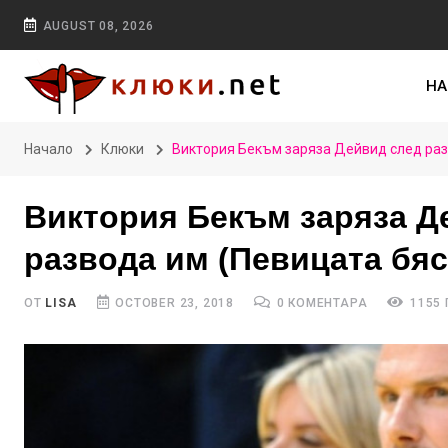
AUGUST 08, 2026
НА
Начало
Клюки
Виктория Бекъм заряза Дейвид след разк
Виктория Бекъм заряза Д
развода им (Певицата бяс
ОТ
LISA
OCTOBER 23, 2018
0 КОМЕНТАРА
1155