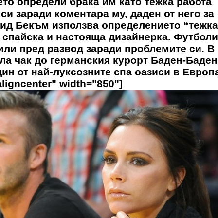
то определи брака им като тежка работа
и заради коментара му, даден от него за
вид Бекъм използва определението “тежка
а спайска и настояща дизайнерка. Футбол
или пред развод заради проблемите си. В
ла чак до германския курорт Баден-Баден,
ин от най-луксозните спа оазиси в Европа
ligncenter" width="850"]