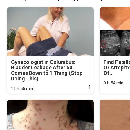
Gynecologist in Columbus:
Find Papil
Bladder Leakage After 50
Or Armpit? 
Comes Down to 1 Thing (Stop
Of...
Doing This)
9 h 54 min
11 h 55 min