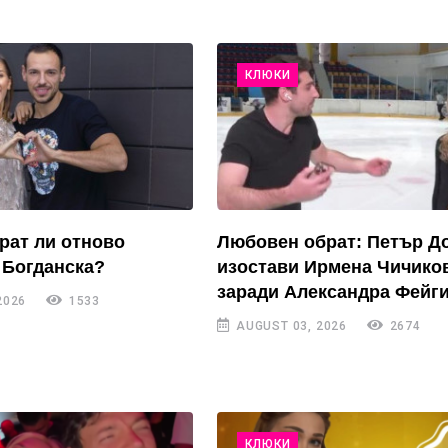
КЛЮКИ
рат ли отново
Любовен обрат: Петър Д
 Богданска?
изостави Ирмена Чичико
заради Александра Фейги
2026
1533
AUGUST 03, 2026
2674
КЛЮКИ