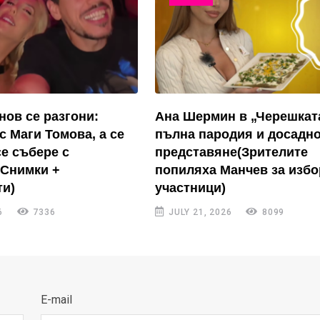
нов се разгони:
Ана Шермин в „Черешкат
с Маги Томова, а се
пълна пародия и досадн
се събере с
представяне(Зрителите
(Снимки +
попиляха Манчев за избо
и)
участници)
6
7336
JULY 21, 2026
8099
E-mail