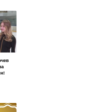
очев
ва
н!