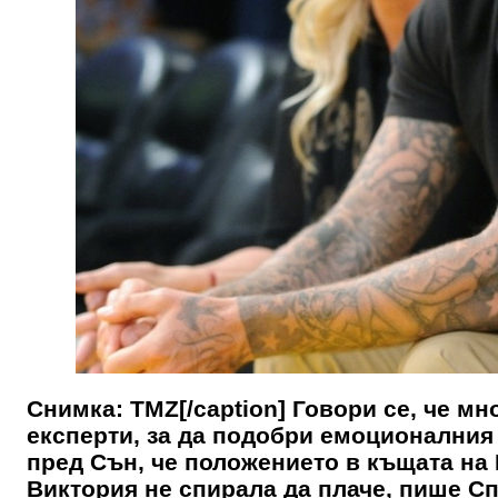
Снимка: TMZ[/caption] Говори се, че м
експерти, за да подобри емоционалния
пред Сън, че положението в къщата на 
Виктория не спирала да плаче, пише Сп