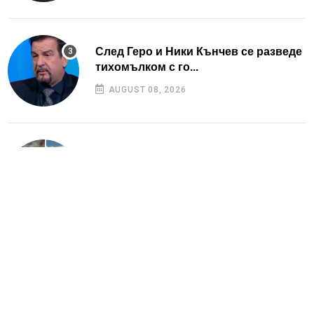
След Геро и Ники Кънчев се разведе
тихомълком с го...
AUGUST 08, 2026
Симона Пейчева отиде на море след
убийството на лю...
AUGUST 08, 2026
Натали Трифонова се завръща на
екран? Любимата вод...
AUGUST 09, 2026