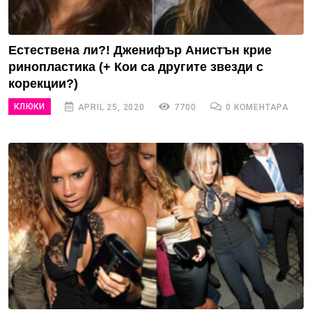
Естествена ли?! Дженифър Анистън крие
ринопластика (+ Кои са другите звезди с
корекции?)
КЛЮКИ
APRIL 25, 2020
7700
0 КОМЕНТАРА