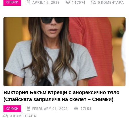
КЛЮКИ
APRIL 17, 2023
147574
0 КОМЕНТАРА
Виктория Бекъм втрещи с анорексично тяло
(Спайската заприлича на скелет – Снимки)
КЛЮКИ
FEBRUARY 01, 2023
77154
3 КОМЕНТАРА