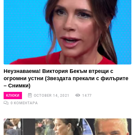
Неузнаваема! Виктория Бекъм втрещи с
огромни устни (Звездата прекали с филърите
– Снимки)
КЛЮКИ
OCTOBER 14, 2021
1477
0 КОМЕНТАРА