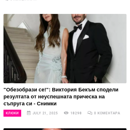
"Обезобрази се!": Виктория Бекъм сподели
резултата от неуспешната прическа на
съпруга си - Снимки
КЛЮКИ
JULY 21, 2025
18298
0 КОМЕНТАРА