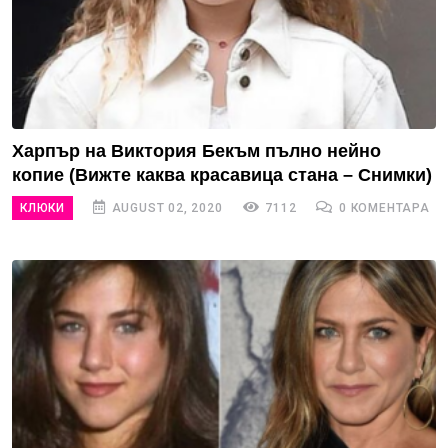
Харпър на Виктория Бекъм пълно нейно
копие (Вижте каква красавица стана – Снимки)
КЛЮКИ
AUGUST 02, 2020
7112
0 КОМЕНТАРА