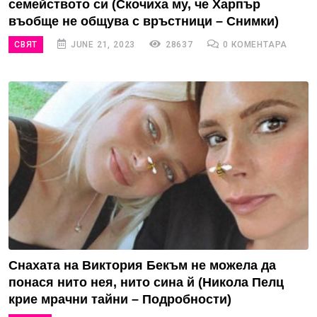
семейството си (Скочиха му, че Харпър
въобще не общува с връстници – Снимки)
СВЯТ
JUNE 21, 2023
28637
0 КОМЕНТАРА
Снахата на Виктория Бекъм не можела да
понася нито нея, нито сина й (Никола Пелц
крие мрачни тайни – Подробности)