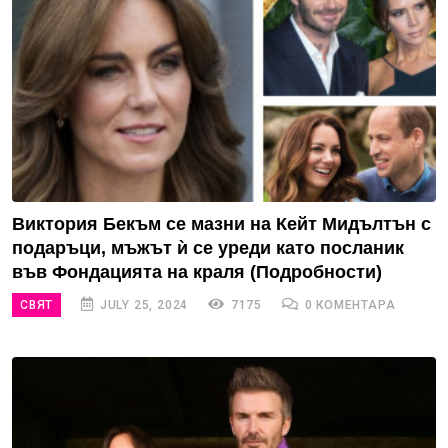
Виктория Бекъм се мазни на Кейт Мидълтън с
подаръци, мъжът ѝ се уреди като посланик
във Фондацията на краля (Подробности)
СВЯТ
JULY 25, 2024
7175
0 КОМЕНТАРА