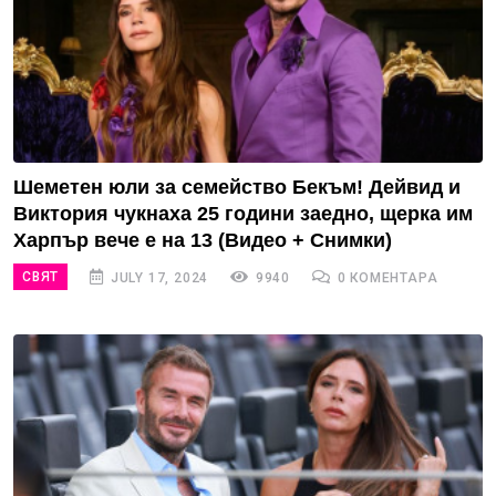
Шеметен юли за семейство Бекъм! Дейвид и
Виктория чукнаха 25 години заедно, щерка им
Харпър вече е на 13 (Видео + Снимки)
СВЯТ
JULY 17, 2024
9940
0 КОМЕНТАРА