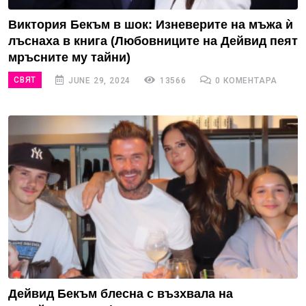
Виктория Бекъм в шок: Изневерите на мъжа ѝ
лъснаха в книга (Любовниците на Дейвид пеят
мръсните му тайни)
СВЯТ
JUNE 29, 2024
13566
0 КОМЕНТАРА
Дейвид Бекъм блесна с възхвала на