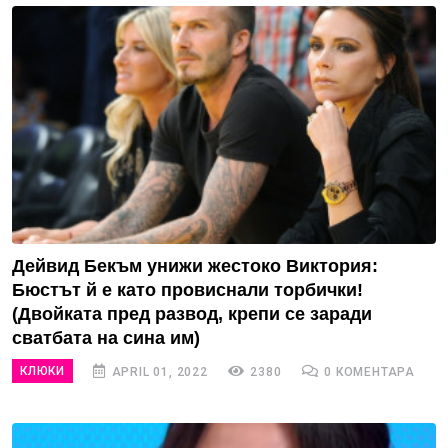
Дейвид Бекъм унижи жестоко Виктория:
Бюстът й е като провиснали торбички!
(Двойката пред развод, крепи се заради
сватбата на сина им)
КЛЮКИ
APRIL 01, 2022
2380
0 КОМЕНТАРА