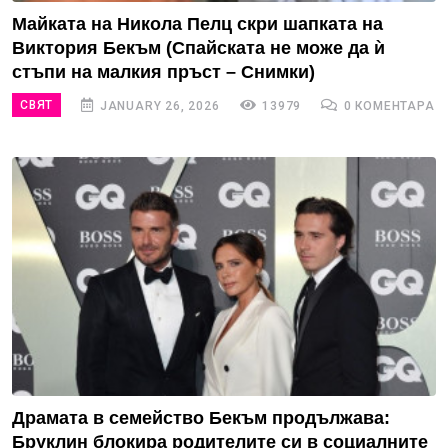
Майката на Никола Пелц скри шапката на
Виктория Бекъм (Спайската не може да ѝ
стъпи на малкия пръст – Снимки)
СВЯТ
JANUARY 26, 2026
13979
0 КОМЕНТАРА
Драмата в семейство Бекъм продължава:
Бруклин блокира родителите си в социалните