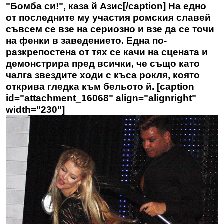
"Бомба си!", каза й Азис[/caption] На едно
от последните му участия ромския славей
съвсем се взе на сериозно и взе да се точи
на фенки в заведението. Една по-
разкрепостена от тях се качи на сцената и
демонстрира пред всички, че също като
чалга звездите ходи с къса рокля, която
открива гледка към бельото й. [caption
id="attachment_16068" align="alignright"
width="230"]