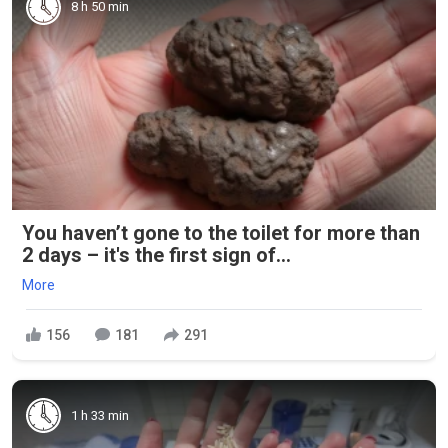
8 h 50 min
You haven’t gone to the toilet for more than
2 days – it's the first sign of...
More
156
181
291
1 h 33 min