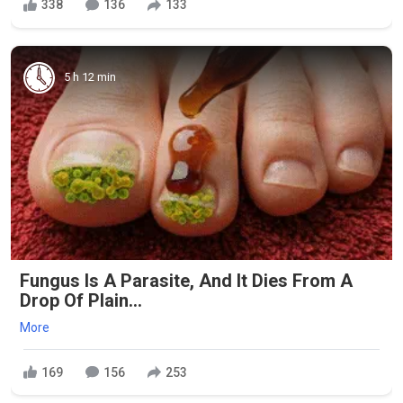
338
136
133
5 h 12 min
Fungus Is A Parasite, And It Dies From A
Drop Of Plain...
More
169
156
253