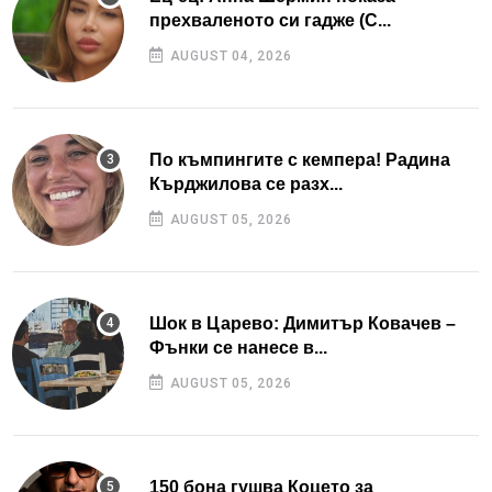
прехваленото си гадже (С...
AUGUST 04, 2026
По къмпингите с кемпера! Радина
Кърджилова се разх...
AUGUST 05, 2026
Шок в Царево: Димитър Ковачев –
Фънки се нанесе в...
AUGUST 05, 2026
150 бона гушва Коцето за