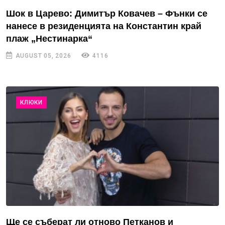
Шок в Царево: Димитър Ковачев – Фънки се
нанесе в резиденцията на Константин край
плаж „Нестинарка“
AUGUST 05, 2026
4116
КЛЮКИ
Ще се съберат ли отново Петканов и