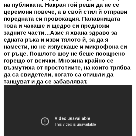
на публиката. Накрая той реши да не се
церемони повече, а в свой стил й отправи
поредната си провокация. Палавницата
това и чакаше и щедро си предложи
задните части…Азис я хвана здраво за
едната ръка и изви тялото й, за да я
намести, но не изпускаше и микрофона си
от ръце. Пошлото шоу не беше поощрено
горещо от всички. Мнозина крайно се
възмутиха от простотиите, на които трябва
да са свидетели, когато са отишли да
танцуват и да се забавляват.