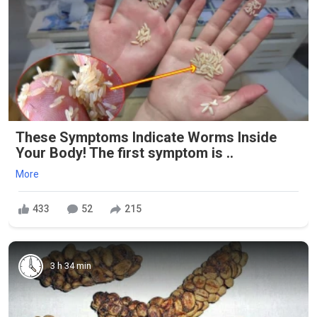
These Symptoms Indicate Worms Inside
Your Body! The first symptom is ..
More
433
52
215
3 h 34 min