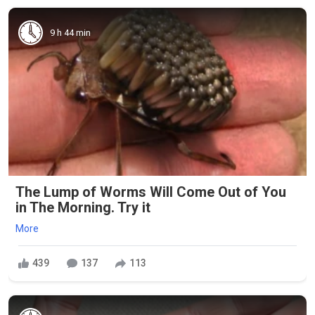
9 h 44 min
The Lump of Worms Will Come Out of You
in The Morning. Try it
More
439
137
113