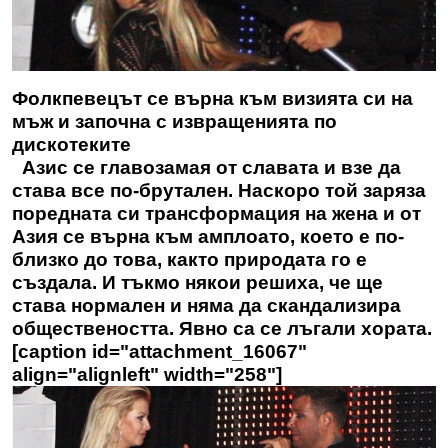
Фолкпевецът се върна към визията си на
мъж и започна с извращенията по
дискотеките
Азис се главозамая от славата и взе да
става все по-брутален. Наскоро той заряза
поредната си трансформация на жена и от
Азия се върна към амплоато, което е по-
близко до това, както природата го е
създала. И тъкмо някои решиха, че ще
става нормален и няма да скандализира
обществеността. Явно са се лъгали хората.
[caption id="attachment_16067"
align="alignleft" width="258"]