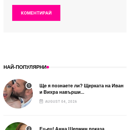
КОМЕНТИРАЙ
НАЙ-ПОПУЛЯРНИ
Ще я познаете ли? Щерката на Иван
и Вихра навърши...
AUGUST 04, 2026
Ец-ец! Анна Шермин показа