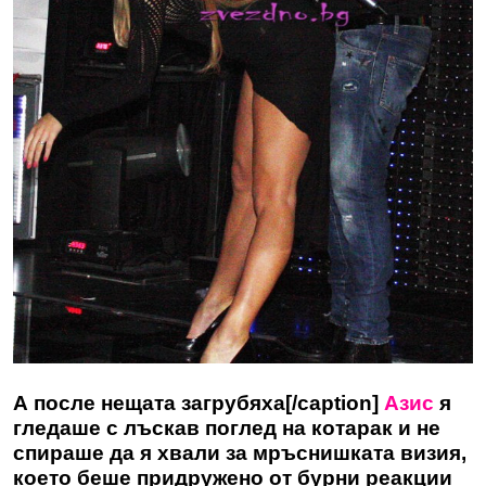
А после нещата загрубяха[/caption]
Азис
я
гледаше с лъскав поглед на котарак и не
спираше да я хвали за мръснишката визия,
което беше придружено от бурни реакции