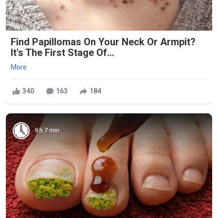
Find Papillomas On Your Neck Or Armpit?
It's The First Stage Of...
More
340
163
184
9 h 7 min