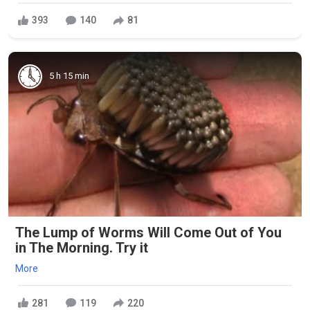
393
140
81
5 h 15 min
The Lump of Worms Will Come Out of You
in The Morning. Try it
More
281
119
220