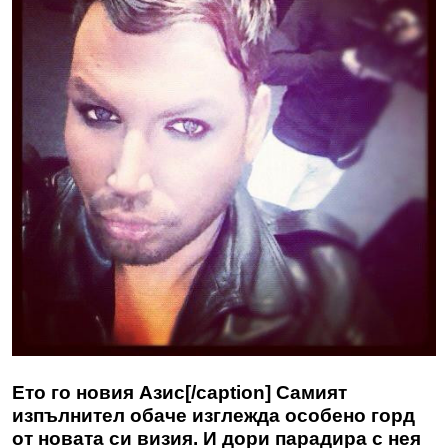
Ето го новия Азис[/caption] Самият
изпълнител обаче изглежда особено горд
от новата си визия. И дори парадира с нея