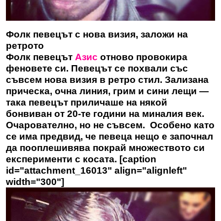
Фолк певецът с нова визия, заложи на
ретрото
Фолк певецът
Азис
отново провокира
феновете си. Певецът се похвали със
съвсем нова визия в ретро стил. Зализана
прическа, очна линия, грим и сини лещи —
така певецът приличаше на някой
бонвиван от 20-те години на миналия век.
Очарователно, но не съвсем. Особено като
се има предвид, че певеца нещо е започнал
да пооплешивява покрай множеството си
експерименти с косата. [caption
id="attachment_16013" align="alignleft"
width="300"]