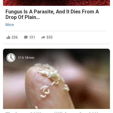
Fungus Is A Parasite, And It Dies From A
Drop Of Plain...
More
236
131
330
11 h 18 min