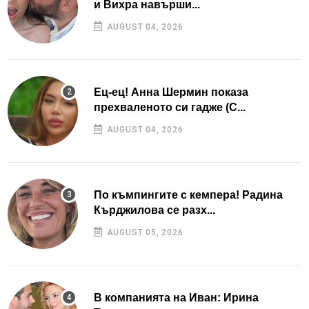
и Вихра навърши...
AUGUST 04, 2026
Ец-ец! Анна Шермин показа
прехваленото си гадже (С...
AUGUST 04, 2026
По къмпингите с кемпера! Радина
Кърджилова се разх...
AUGUST 05, 2026
В компанията на Иван: Ирина