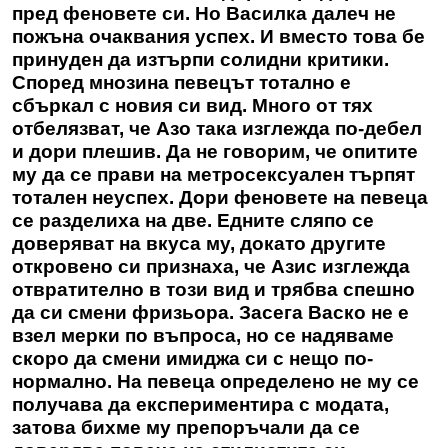
пред феновете си. Но Василка далеч не
пожъна очаквания успех. И вместо това бе
принуден да изтърпи солидни критики.
Според мнозина певецът тотално е
сбъркал с новия си вид. Много от тях
отбелязват, че Азо така изглежда по-дебел
и дори плешив. Да не говорим, че опитите
му да се прави на метросексуален търпят
тотален неуспех. Дори феновете на певеца
се разделиха на две. Едните сляпо се
доверяват на вкуса му, докато другите
откровено си признаха, че Азис изглежда
отвратително в този вид и трябва спешно
да си смени фризьора. Засега Васко не е
взел мерки по въпроса, но се надяваме
скоро да смени имиджа си с нещо по-
нормално. На певеца определено не му се
получава да експериментира с модата,
затова бихме му препоръчали да се