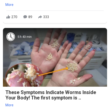
More
270
89
333
5 h 43 min
These Symptoms Indicate Worms Inside
Your Body! The first symptom is ..
More